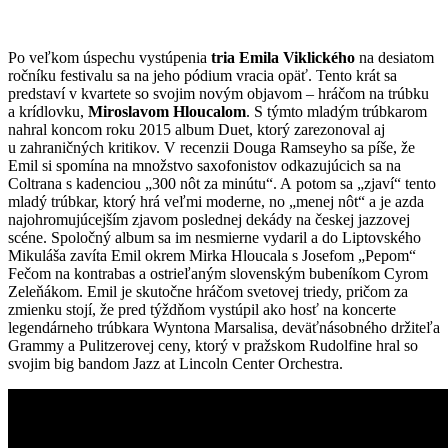
Po veľkom úspechu vystúpenia
tria Emila Viklického
na desiatom
ročníku festivalu sa na jeho pódium vracia opäť. Tento krát sa
predstaví v kvartete so svojim novým objavom – hráčom na trúbku
a krídlovku,
Miroslavom Hloucalom
. S týmto mladým trúbkarom
nahral koncom roku 2015 album Duet, ktorý zarezonoval aj
u zahraničných kritikov. V recenzii Douga Ramseyho sa píše, že
Emil si spomína na množstvo saxofonistov odkazujúcich sa na
Coltrana s kadenciou „300 nôt za minútu“. A potom sa „zjaví“ tento
mladý trúbkar, ktorý hrá veľmi moderne, no „menej nôt“ a je azda
najohromujúcejším zjavom poslednej dekády na českej jazzovej
scéne. Spoločný album sa im nesmierne vydaril a do Liptovského
Mikuláša zavíta Emil okrem Mirka Hloucala s Josefom „Pepom“
Fečom na kontrabas a ostrieľaným slovenským bubeníkom Cyrom
Zeleňákom. Emil je skutočne hráčom svetovej triedy, pričom za
zmienku stojí, že pred týždňom vystúpil ako hosť na koncerte
legendárneho trúbkara Wyntona Marsalisa, deväťnásobného držiteľa
Grammy a Pulitzerovej ceny, ktorý v pražskom Rudolfine hral so
svojim big bandom Jazz at Lincoln Center Orchestra.