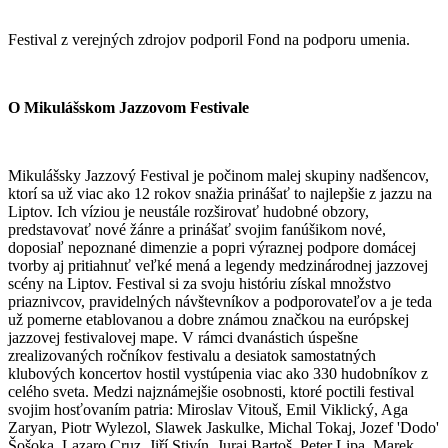
Festival z verejných zdrojov podporil Fond na podporu umenia.
O Mikulášskom Jazzovom Festivale
Mikulášsky Jazzový Festival je počinom malej skupiny nadšencov,
ktorí sa už viac ako 12 rokov snažia prinášať to najlepšie z jazzu na
Liptov. Ich víziou je neustále rozširovať hudobné obzory,
predstavovať nové žánre a prinášať svojim fanúšikom nové,
doposiaľ nepoznané dimenzie a popri výraznej podpore domácej
tvorby aj pritiahnuť veľké mená a legendy medzinárodnej jazzovej
scény na Liptov. Festival si za svoju históriu získal množstvo
priaznivcov, pravidelných návštevníkov a podporovateľov a je teda
už pomerne etablovanou a dobre známou značkou na európskej
jazzovej festivalovej mape. V rámci dvanástich úspešne
zrealizovaných ročníkov festivalu a desiatok samostatných
klubových koncertov hostil vystúpenia viac ako 330 hudobníkov z
celého sveta. Medzi najznámejšie osobnosti, ktoré poctili festival
svojim hosťovaním patria: Miroslav Vitouš, Emil Viklický, Aga
Zaryan, Piotr Wylezol, Slawek Jaskulke, Michal Tokaj, Jozef 'Dodo'
Šošoka, Lazaro Cruz, Jiří Stivín, Juraj Bartoš, Peter Lipa, Marek