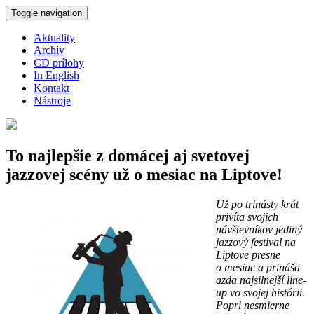
Skočiť na hlavný obsah
Toggle navigation
Aktuality
Archív
CD prílohy
In English
Kontakt
Nástroje
To najlepšie z domácej aj svetovej
jazzovej scény už o mesiac na Liptove!
Už po trinásty krát
privíta svojich
návštevníkov jediný
jazzový festival na
Liptove presne
o mesiac a prináša
azda najsilnejší line-
up vo svojej histórii.
Popri nesmierne