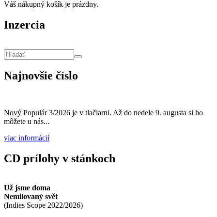
Váš nákupný košík je prázdny.
Inzercia
Vyhľadávanie
Hľadať
Najnovšie číslo
Nový Populár 3/2026 je v tlačiarni. Až do nedele 9. augusta si ho
môžete u nás...
viac informácií
CD prílohy v stánkoch
Už jsme doma
Nemilovaný svět
(
Indies Scope
2022/2026
)