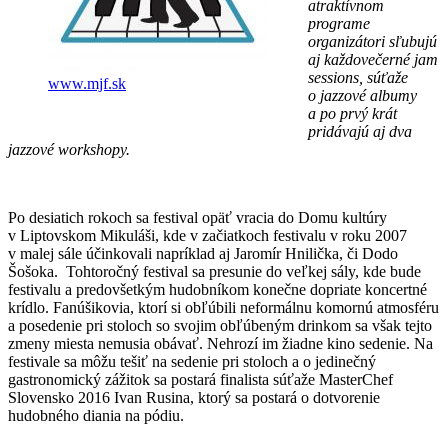
atraktívnom
programe
organizátori sľubujú
aj každovečerné jam
sessions, súťaže
www.mjf.sk
o jazzové albumy
a po prvý krát
pridávajú aj dva
jazzové workshopy.
Po desiatich rokoch sa festival opäť vracia do Domu kultúry
v Liptovskom Mikuláši, kde v začiatkoch festivalu v roku 2007
v malej sále účinkovali napríklad aj Jaromír Hnilička, či Dodo
Šošoka. Tohtoročný festival sa presunie do veľkej sály, kde bude
festivalu a predovšetkým hudobníkom konečne dopriate koncertné
krídlo. Fanúšikovia, ktorí si obľúbili neformálnu komornú atmosféru
a posedenie pri stoloch so svojim obľúbeným drinkom sa však tejto
zmeny miesta nemusia obávať. Nehrozí im žiadne kino sedenie. Na
festivale sa môžu tešiť na sedenie pri stoloch a o jedinečný
gastronomický zážitok sa postará finalista súťaže MasterChef
Slovensko 2016 Ivan Rusina, ktorý sa postará o dotvorenie
hudobného diania na pódiu.