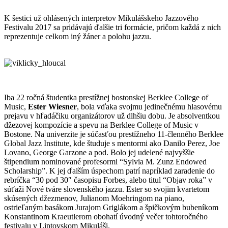
K šestici už ohlásených interpretov Mikulášskeho Jazzového
Festivalu 2017 sa pridávajú ďalšie tri formácie, pričom každá z nich
reprezentuje celkom iný žáner a polohu jazzu.
Iba 22 ročná študentka prestížnej bostonskej Berklee College of
Music,
Ester Wiesner
, bola vďaka svojmu jedinečnému hlasovému
prejavu v hľadáčiku organizátorov už dlhšiu dobu. Je absolventkou
džezovej kompozície a spevu na Berklee College of Music v
Bostone. Na univerzite je súčasťou prestížneho 11-členného Berklee
Global Jazz Institute, kde študuje s mentormi ako Danilo Perez, Joe
Lovano, George Garzone a pod. Bolo jej udelené najvyššie
štipendium nominované profesormi “Sylvia M. Zunz Endowed
Scholarship”. K jej ďalším úspechom patrí napríklad zaradenie do
rebríčka “30 pod 30″ časopisu Forbes, alebo titul “Objav roka” v
súťaži Nové tváre slovenského jazzu. Ester so svojim kvartetom
skúsených džezmenov, Julianom Moehringom na piano,
ostrieľaným basákom Jurajom Griglákom a špičkovým bubeníkom
Konstantinom Kraeutlerom obohatí úvodný večer tohtoročného
festivalu v Liptovskom Mikuláši.