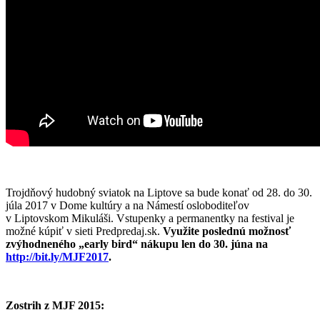
Trojdňový hudobný sviatok na Liptove sa bude konať od 28. do 30.
júla 2017 v Dome kultúry a na Námestí osloboditeľov
v Liptovskom Mikuláši. Vstupenky a permanentky na festival je
možné kúpiť v sieti Predpredaj.sk.
Využite poslednú možnosť
zvýhodneného „early bird“ nákupu len do 30. júna na
http://bit.ly/MJF2017
.
Zostrih z MJF 2015: