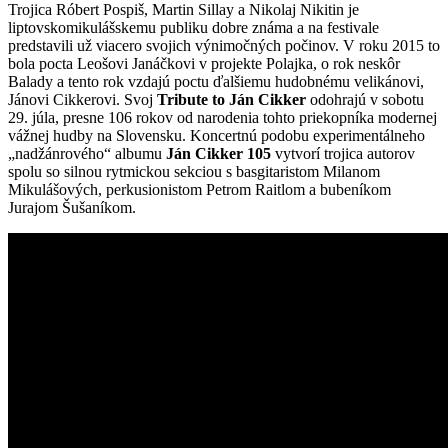
Trojica Róbert Pospiš, Martin Sillay a Nikolaj Nikitin je
liptovskomikulášskemu publiku dobre známa a na festivale
predstavili už viacero svojich výnimočných počinov. V roku 2015 to
bola pocta Leošovi Janáčkovi v projekte Polajka, o rok neskôr
Balady a tento rok vzdajú poctu ďalšiemu hudobnému velikánovi,
Jánovi Cikkerovi. Svoj
Tribute to Ján Cikker
odohrajú v sobotu
29. júla, presne 106 rokov od narodenia tohto priekopníka modernej
vážnej hudby na Slovensku. Koncertnú podobu experimentálneho
„nadžánrového“ albumu
Ján Cikker 105
vytvorí trojica autorov
spolu so silnou rytmickou sekciou s basgitaristom Milanom
Mikulášových, perkusionistom Petrom Raitlom a bubeníkom
Jurajom Šušaníkom.