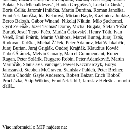
Balata, Sisa Michalidesová, Hanka Gregušová, Lucia Lužinská,
Boris Čellár, Jaromír Hnilička, Martin Ďurdina, Roman Janoška,
František Janoška, Ida Kelarová, Miriam Bayle, Kazimierz Jonkisz,
Berco Balogh, Gábor Winand, Nikolaj Nikitin, Milo Suchomel,
Cyril Zeleňák, Jozef 'Ischias' Döme, Michal Bugala, Štefan 'Pišta'
Bartuš, Josef 'Pepo' Fečo, Marián Čekovský, Henry Tóth, Ivan
Vereš, Emil Frátrik, Martin Valihora, Marcel Buntaj, Juraj Tatár,
Radovan Tariška, Michal Žáček, Peter Adamov, Matúš Jakabčic,
Juraj Burian, Juraj Griglák, Ondrej Krajňák, Klaudius Kováč,
Ľuboš Šrámek, Melvin Canady, Marcel Commendant, Robert
Ragan, Peter Solárik, Ruggero Robin, Peter Adamkovič, Martin
Marinčák, Stanislav Cvanciger, Pawel Kaczmarczyk, Borys
Janczarski, Stephen McCraven, Stanislav Palúch, Peter Breiner,
Martin Chodúr, Gayle Anderson, Robert Balzar, Erich 'Boboš'
Procházka, Skip Wilkins, František Uhlíř, Jaroslav Helešic a mnohí
ďalší...
Viac informácií o MJF nájdete na: