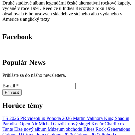
Druhé studiové album legendární české alternativní rockové kapely,
vydané v roce 1991. Reedice u Indies Records z roku 1996
obsahovala 6 bonusových skladeb ze stejného alba vydaného v
Americe s anglický texty.
Facebook
Populár News
Prihláste sa do nášho newslettera.
E-mail
*
Prihlásiť
Horúce témy
TS 2026
PR
videoklip
Pohoda 2026
Martin Valihora
King Shaolin
Paradise Open Air
Michal Gazdík
nový singel
Kocúr
Charli xcx
Tante Elze
nový album
Múzeum obchodu
Blues Rock Generations
Colours
Už jsme doma
Colours 2026
Colours 2027
Pohoda