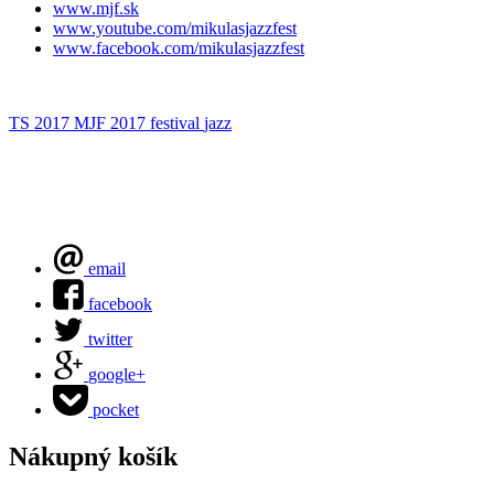
www.mjf.sk
www.youtube.com/mikulasjazzfest
www.facebook.com/mikulasjazzfest
TS 2017
MJF 2017
festival
jazz
email
facebook
twitter
google+
pocket
Nákupný košík