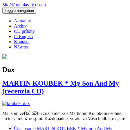
Skočiť na hlavný obsah
Toggle navigation
Aktuality
Archív
CD prílohy
In English
Kontakt
Nástroje
Dux
MARTIN KOUBEK * My Son And My
(recenzia CD)
Mal som veľkú túžbu zoznámiť sa s Martinom Koubkom osobne,
no to sa mi už nesplní. Každopádne, vďaka za Vašu hudbu, majstre!
Čítať viac
o MARTIN KOUBEK * My Son And My