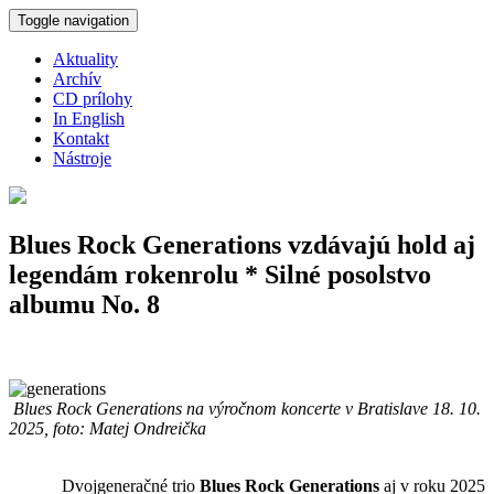
Skočiť na hlavný obsah
Toggle navigation
Aktuality
Archív
CD prílohy
In English
Kontakt
Nástroje
Blues Rock Generations vzdávajú hold aj
legendám rokenrolu * Silné posolstvo
albumu No. 8
Blues Rock Generations na výročnom koncerte v Bratislave 18. 10.
2025, foto: Matej Ondreička
Dvojgeneračné trio
Blues Rock Generations
aj v roku 2025