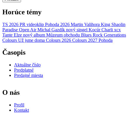
Horúce témy
TS 2026
PR
videoklip
Pohoda 2026
Martin Valihora
King Shaolin
Paradise Open Air
Michal Gazdík
nový singel
Kocúr
Charli xcx
Tante Elze
nový album
Múzeum obchodu
Blues Rock Generations
Colours
Už jsme doma
Colours 2026
Colours 2027
Pohoda
Časopis
Aktuálne číslo
Predplatné
Predajné miesta
O nás
Profil
Kontakt