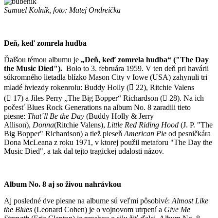
Samuel Kolník, foto: Matej Ondreička
Deň, keď zomrela hudba
Ďalšou témou albumu je
„Deň, keď zomrela hudba“ ("The Day
the Music Died").
Bolo to 3. februára 1959. V ten deň pri havárii
súkromného lietadla blízko Mason City v Iowe (USA) zahynuli tri
mladé hviezdy rokenrolu: Buddy Holly ( 22), Ritchie Valens
( 17) a Jiles Perry „The Big Bopper“ Richardson ( 28). Na ich
počesť Blues Rock Generations na album No. 8 zaradili tieto
piesne:
That´ll Be the Day
(Buddy Holly & Jerry
Allison),
Donna
(Ritchie Valens),
Little Red Riding Hood
(J. P. "The
Big Bopper" Richardson) a tiež pieseň
American Pie
od pesničkára
Dona McLeana z roku 1971, v ktorej použil metaforu "The Day the
Music Died", a tak dal tejto tragickej udalosti názov.
Album No. 8 aj so živou nahrávkou
Aj posledné dve piesne na albume sú veľmi pôsobivé:
Almost Like
the Blues
(Leonard Cohen) je o vojnovom utrpení a
Give Me