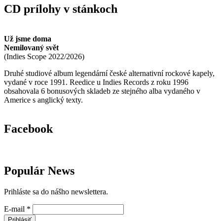
CD prílohy v stánkoch
Už jsme doma
Nemilovaný svět
(
Indies Scope
2022/2026
)
Druhé studiové album legendární české alternativní rockové kapely,
vydané v roce 1991. Reedice u Indies Records z roku 1996
obsahovala 6 bonusových skladeb ze stejného alba vydaného v
Americe s anglický texty.
Facebook
Populár News
Prihláste sa do nášho newslettera.
E-mail
*
Prihlásiť