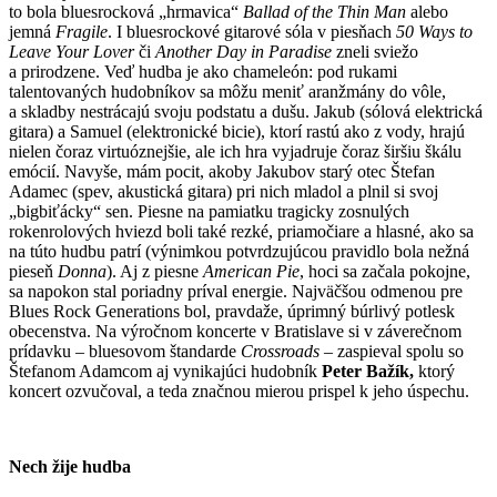
to bola bluesrocková „hrmavica“
Ballad of the Thin
Man
alebo
jemná
Fragile
. I bluesrockové gitarové sóla v piesňach
50 Ways to
Leave Your Lover
či
Another Day in Paradise
zneli sviežo
a prirodzene. Veď hudba je ako chameleón: pod rukami
talentovaných hudobníkov sa môžu meniť aranžmány do vôle,
a skladby nestrácajú svoju podstatu a dušu. Jakub (sólová elektrická
gitara) a Samuel (elektronické bicie), ktorí rastú ako z vody, hrajú
nielen čoraz virtuóznejšie, ale ich hra vyjadruje čoraz širšiu škálu
emócií. Navyše, mám pocit, akoby Jakubov starý otec Štefan
Adamec (spev, akustická gitara) pri nich mladol a plnil si svoj
„bigbiťácky“ sen. Piesne na pamiatku tragicky zosnulých
rokenrolových hviezd boli také rezké, priamočiare a hlasné, ako sa
na túto hudbu patrí (výnimkou potvrdzujúcou pravidlo bola nežná
pieseň
Donna
). Aj z piesne
American Pie
, hoci sa začala pokojne,
sa napokon stal poriadny príval energie. Najväčšou odmenou pre
Blues Rock Generations bol, pravdaže, úprimný búrlivý potlesk
obecenstva. Na výročnom koncerte v Bratislave si v záverečnom
prídavku – bluesovom štandarde
Crossroads
– zaspieval spolu so
Štefanom Adamcom aj vynikajúci hudobník
Peter Bažík,
ktorý
koncert ozvučoval, a teda značnou mierou prispel k jeho úspechu.
Nech žije hudba