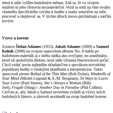
mieri k stále vyšším hudobným métam. Zdá sa, že vo svojom
snažení sú jeho členovia nezastaviteľní. Vezú sa totiž na vlne svojho
vlastného špecifického vzťahu k hudbe a snahy ustavične na sebe
pracovať a zlepšovať sa. V týchto dňoch znova prichádzajú s niečím
novým.
Výzvy a korene
Zostava
Štefan Adamec
(1953),
Jakub Adamec
(2009) a
Samuel
Kolník
(2008) na svojom najnovšom albume No. 8 siahla po
hudobnom materiáli aj z iného súdka ako zvyčajne, no aranžmány,
ktoré sú spoločným dielom, nesú stále výraznú bluesrockovú pečať.
Chcú vzdať poctu najlepším skladateľom a spevákom novodobej
populárnej hudby s vlastnými skladbami a interpretáciou. Takto
spracovali piesne
Ballad of the Thin Man
(Bob Dylan),
Windmills of
Your Mind
(Michel Legrand & A./M. Bergman),
50 Ways to Leave
Your Lover
(Paul Simon),
She´s Always a Woman
(Billy
Joel),
Fragile
(Sting) i
Another Day in Paradise
(Phil Collins).
Cieľom je, aby Jakub a Samuel suverénne zvládli aj výzvy iných
hudobných žánrov, a zároveň nezabudli na svoje hudobné korene.