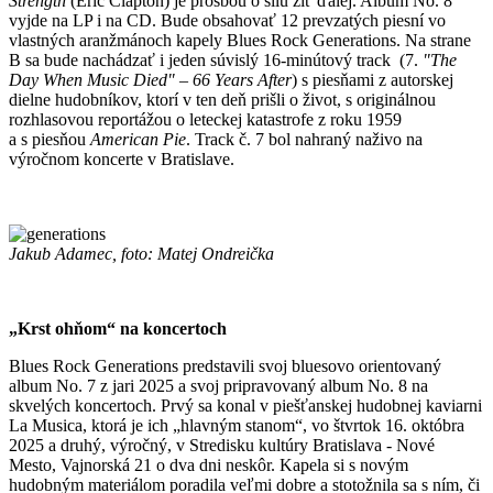
Strength
(Eric Clapton) je prosbou o silu žiť ďalej. Album No. 8
vyjde na LP i na CD. Bude obsahovať 12 prevzatých piesní vo
vlastných aranžmánoch kapely Blues Rock Generations. Na strane
B sa bude nachádzať i jeden súvislý 16-minútový track (7.
"The
Day When Music Died" – 66 Years After
) s piesňami z autorskej
dielne hudobníkov, ktorí v ten deň prišli o život, s originálnou
rozhlasovou reportážou o leteckej katastrofe z roku 1959
a s piesňou
American Pie
. Track č. 7 bol nahraný naživo na
výročnom koncerte v Bratislave.
Jakub Adamec, foto: Matej Ondreička
„Krst ohňom“ na koncertoch
Blues Rock Generations predstavili svoj bluesovo orientovaný
album No. 7 z jari 2025 a svoj pripravovaný album No. 8 na
skvelých koncertoch. Prvý sa konal v piešťanskej hudobnej kaviarni
La Musica, ktorá je ich „hlavným stanom“, vo štvrtok 16. októbra
2025 a druhý, výročný, v Stredisku kultúry Bratislava - Nové
Mesto, Vajnorská 21 o dva dni neskôr. Kapela si s novým
hudobným materiálom poradila veľmi dobre a stotožnila sa s ním, či