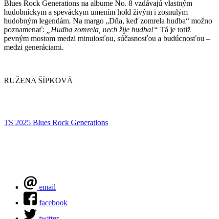
Blues Rock Generations na albume No. 8 vzdávajú vlastným
hudobníckym a speváckym umením hold živým i zosnulým
hudobným legendám. Na margo „Dňa, keď zomrela hudba“ možno
poznamenať:
„Hudba zomrela, nech žije hudba!“
Tá je totiž
pevným mostom medzi minulosťou, súčasnosťou a budúcnosťou –
medzi generáciami.
RUŽENA ŠÍPKOVÁ
TS 2025
Blues Rock Generations
email
facebook
twitter