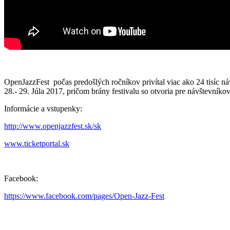
OpenJazzFest počas predošlých ročníkov privítal viac ako 24 tisíc ná
28.- 29. Júla 2017, pričom brány festivalu so otvoria pre návštevník
Informácie a vstupenky:
http://www.openjazzfest.sk/sk
www.ticketportal.sk
Facebook:
https://www.facebook.com/pages/Open-Jazz-Fest