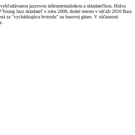
už vyhľadávanou jazzovou inštrumentalistkou a skladateľkou. Hráva
 Young Jazz skladateľ v roku 2008, druhé miesto v súťaži 2010 Bass
ená za "vychádzajúcu hviezdu" na basovej gitare. V súčasnosti
y.