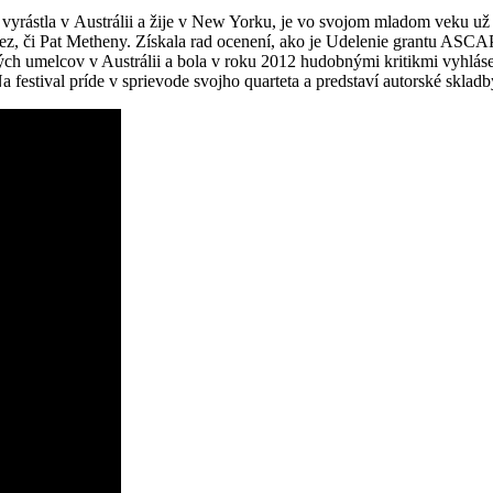
 , vyrástla v Austrálii a žije v New Yorku, je vo svojom mladom veku 
, či Pat Metheny. Získala rad ocenení, ako je Udelenie grantu ASCAP
dých umelcov v Austrálii a bola v roku 2012 hudobnými kritikmi vyhlás
estival príde v sprievode svojho quarteta a predstaví autorské skladb