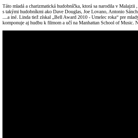
Táto mladá a charizmatická hudobníčka, ktorá sa narodila v Malajzii
s takými hudobníkmi ako Dave Douglas, Joe Lovano, Antonio Sánchez
....a iné. Linda tiež získal „Bell Award 2010 - Umelec roka“ pre mla
komponuje aj hudbu k filmom a učí na Manhattan School of Music. Na f