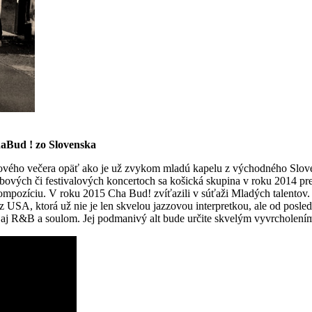
aBud ! zo Slovenska
atkového večera opäť ako je už zvykom mladú kapelu z východného Slo
ových či festivalových koncertoch sa košická skupina v roku 2014 pres
ompozíciu. V roku 2015 Cha Bud! zvíťazili v súťaži Mladých talentov. 
z USA, ktorá už nie je len skvelou jazzovou interpretkou, ale od posl
 aj R&B a soulom. Jej podmanivý alt bude určite skvelým vyvrcholení