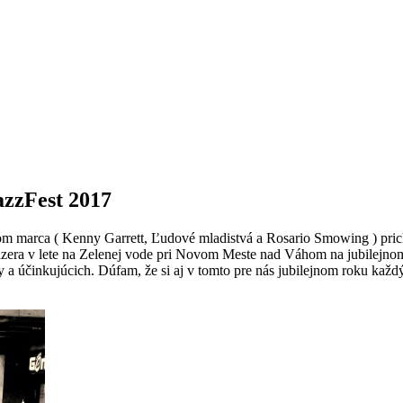
azzFest 2017
kom marca ( Kenny Garrett, Ľudové mladistvá a Rosario Smowing ) pric
 jazera v lete na Zelenej vode pri Novom Meste nad Váhom na jubilejno
ty a účinkujúcich. Dúfam, že si aj v tomto pre nás jubilejnom roku kaž