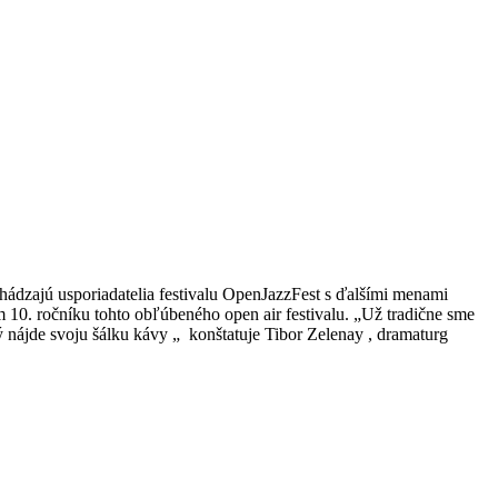
hádzajú usporiadatelia festivalu OpenJazzFest s ďalšími menami
m 10. ročníku tohto obľúbeného open air festivalu. „Už tradične sme
dý nájde svoju šálku kávy „ konštatuje Tibor Zelenay , dramaturg