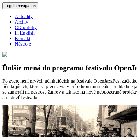
Skočiť na hlavný obsah
Toggle navigation
Aktuality
Archív
CD prílohy
In English
Kontakt
Nástroje
Ďalšie mená do programu festivalu OpenJ
Po zverejnení prvých účinkujúcich na festivale OpenJazzFest začiat
účinkujúcich, ktoré sa predstavia v prírodnom amfiteátri pri hladine
sa zamerali na pestrosť žánrov a tak isto na nové neopozerané projek
a riaditeľ festivalu.