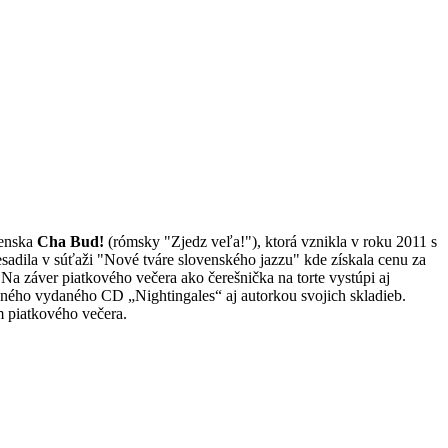
venska
Cha Bud!
(rómsky "Zjedz veľa!"), ktorá vznikla v roku 2011 s
adila v súťaži "Nové tváre slovenského jazzu" kde získala cenu za
Na záver piatkového večera ako čerešnička na torte vystúpi aj
edného vydaného CD „Nightingales“ aj autorkou svojich skladieb.
m piatkového večera.