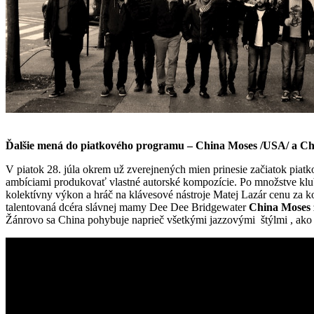
Ďalšie mená do piatkového programu – China Moses /USA/ a Ch
V piatok 28. júla okrem už zverejnených mien prinesie začiatok pi
ambíciami produkovať vlastné autorské kompozície. Po množstve klub
kolektívny výkon a hráč na klávesové nástroje Matej Lazár cenu za k
talentovaná dcéra slávnej mamy Dee Dee Bridgewater
China Moses
Žánrovo sa China pohybuje naprieč všetkými jazzovými štýlmi , ako