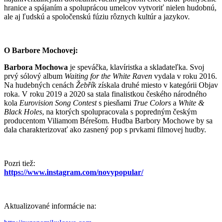
hranice a spájaním a spoluprácou umelcov vytvoriť nielen hudobnú,
ale aj ľudskú a spoločenskú fúziu rôznych kultúr a jazykov.
O Barbore Mochovej:
Barbora Mochowa
je speváčka, klavíristka a skladateľka. Svoj
prvý sólový album
Waiting for the White Raven
vydala v roku 2016.
Na hudebných cenách
Žebřík
získala druhé miesto v kategórii Objav
roka. V roku 2019 a 2020 sa stala finalistkou českého národného
kola
Eurovision Song Contest
s piesňami
True Colors
a
White &
Black Holes
, na ktorých spolupracovala s popredným českým
producentom Viliamom Bérešom. Hudba Barbory Mochowe by sa
dala charakterizovať ako zasnený pop s prvkami filmovej hudby.
Pozri tiež:
https://www.instagram.com/novypopular/
Aktualizované informácie na: