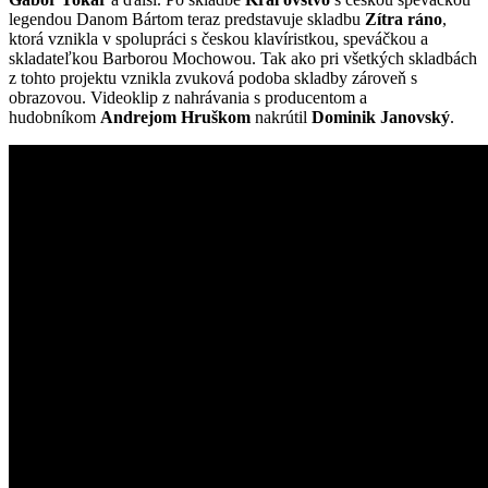
legendou Danom Bártom teraz predstavuje skladbu
Zítra ráno
,
ktorá vznikla v spolupráci s českou klavíristkou, speváčkou a
skladateľkou Barborou Mochowou. Tak ako pri všetkých skladbách
z tohto projektu vznikla zvuková podoba skladby zároveň s
obrazovou. Videoklip z nahrávania s producentom a
hudobníkom
Andrejom Hruškom
nakrútil
Dominik Janovský
.