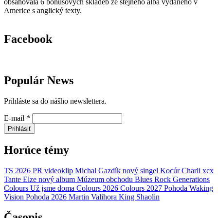
obsahovala 6 bonusových skladeb ze stejného alba vydaného v
Americe s anglický texty.
Facebook
Populár News
Prihláste sa do nášho newslettera.
E-mail
*
Prihlásiť
Horúce témy
TS 2026
PR
videoklip
Michal Gazdík
nový singel
Kocúr
Charli xcx
Tante Elze
nový album
Múzeum obchodu
Blues Rock Generations
Colours
Už jsme doma
Colours 2026
Colours 2027
Pohoda
Waking
Vision
Pohoda 2026
Martin Valihora
King Shaolin
Časopis