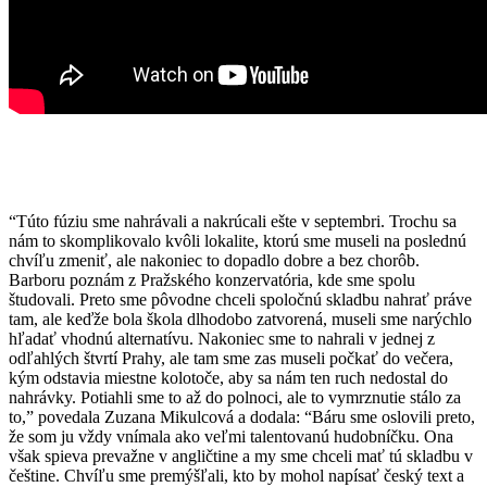
“Túto fúziu sme nahrávali a nakrúcali ešte v septembri. Trochu sa
nám to skomplikovalo kvôli lokalite, ktorú sme museli na poslednú
chvíľu zmeniť, ale nakoniec to dopadlo dobre a bez chorôb.
Barboru poznám z Pražského konzervatória, kde sme spolu
študovali. Preto sme pôvodne chceli spoločnú skladbu nahrať práve
tam, ale keďže bola škola dlhodobo zatvorená, museli sme narýchlo
hľadať vhodnú alternatívu. Nakoniec sme to nahrali v jednej z
odľahlých štvrtí Prahy, ale tam sme zas museli počkať do večera,
kým odstavia miestne kolotoče, aby sa nám ten ruch nedostal do
nahrávky. Potiahli sme to až do polnoci, ale to vymrznutie stálo za
to,” povedala Zuzana Mikulcová a dodala: “Báru sme oslovili preto,
že som ju vždy vnímala ako veľmi talentovanú hudobníčku. Ona
však spieva prevažne v angličtine a my sme chceli mať tú skladbu v
češtine. Chvíľu sme premýšľali, kto by mohol napísať český text a