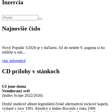
Inzercia
Vyhľadávanie
Hľadať
Najnovšie číslo
Nový Populár 3/2026 je v tlačiarni. Až do nedele 9. augusta si ho
môžete u nás...
viac informácií
CD prílohy v stánkoch
Už jsme doma
Nemilovaný svět
(
Indies Scope
2022/2026
)
Druhé studiové album legendární české alternativní rockové kapely,
vydané v roce 1991. Reedice u Indies Records z roku 1996