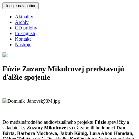
Skočiť na hlavný obsah
Toggle navigation
Aktuality
Archív
CD prílohy
In English
Kontakt
Nástroje
Fúzie Zuzany Mikulcovej predstavujú
ďalšie spojenie
Do medzinárodného audiovizuálneho projektu
Fúzie
speváčky a
skladateľky
Zuzany Mikulcovej
sa už zapojili hudobníci
Dan
Bárta, Barbora Mochowa, Jakub König, Lara Abou Hamdan,
Gábor Tokár
a ďalší. Po skladbe
Kráľovstvo
s českou speváckou