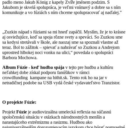
padlo meno Jakub König z kapely Zvíře jménem podzim. S
Jakubom je skvelá spolupráca, je veľmi vnímavý a dobre sa s ním
komunikuje a vo fúziách s ním chceme spolupracovať aj naďalej.”
„Zuzkin nápad s fúziami sa mi hneď zapáčil. Myslím, že je to krásne
aj osviežujúce, keď sa spoja rôzne svety a speváci. So Zuzkou sme
sa kedysi stretávali v škole, ale naozaj sme sa spoznali vlastne až
teraz
.
Bol to zážitok – spievať a nahrávať so Zuzkou a Andrejom
uprostred hlbokej noci vonku na ulici,“ povedala o spolupráci
Barbora Mochowa.
Album Fúzie - keď hudba spája
v tejto pre hudbu a kultúru
neľahkej dobe získal podporu fanúšikov v rámci
crowdfunding kampane na hithit.sk. Tento rok ho na jar v
netradičnej podobe na USB vydá české vydavateľstvo Tranzistor.
O projekte Fúzie:
Projekt
Fúzie
je audiovizuálna umelecká reflexia na súčasnú
spoločenskú situáciu v otázkach národnostných menšín a
narastajúceho extrémizmu a rasizmu. Hudbou ako
najuniverzálnejším dorozumievacím jazykom chce búrať pomyselné