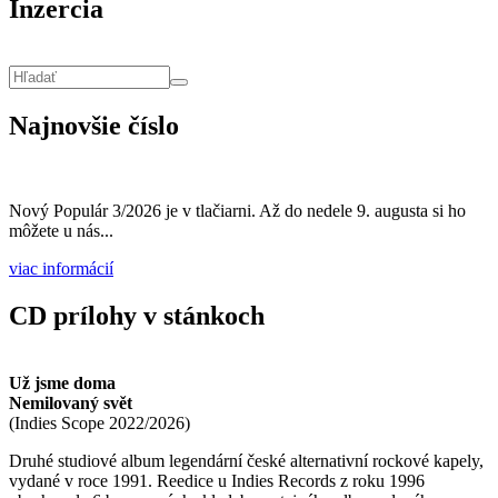
Inzercia
Vyhľadávanie
Hľadať
Najnovšie číslo
Nový Populár 3/2026 je v tlačiarni. Až do nedele 9. augusta si ho
môžete u nás...
viac informácií
CD prílohy v stánkoch
Už jsme doma
Nemilovaný svět
(
Indies Scope
2022/2026
)
Druhé studiové album legendární české alternativní rockové kapely,
vydané v roce 1991. Reedice u Indies Records z roku 1996