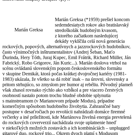
Marián Greksa (*1959) prešiel koncom
sedemdesiatych rokov ako bratislavský
Marián Greksa
stredoškolák hudobným kvasom,
z ktorého začiatkom nasledujúcej
dekády vyklíčila celá nová generácia
rockových, popových, alternatívnych a jazzrockových hudobníkov,
často výnimočných inštrumentalistov (Andrej Šeban, Maťo
Ďurinda, Hery Tóth, Juraj Kupec, Emil Frátrik, Richard Müller, Ján
Fabrický, Robo Grigorov, Ján Kuric...). Marián doslova vtrhol na
scénu ovládanú slovenským popom československého formátu
v skupine Demikát, ktorá počas krátkej dvojročnej kariéry (1981-
1983) ukázala, že všetko sa dá robiť inak – na úrovni, slovensky a
pritom strhujúco, so zmyslom pre humor aj rebéliu. Pôvodný plameň
však zhasol rovnako rýchlo ako vzbĺkol a pre viacero čerstvých
osobností nastalo potom trochu bludné obdobie splynutia
s mainstreamom (v Marianovom prípade Modus), prípadne
komerčným spôsobom hudobného živobytia. Zahraničné bary
postupne v desaťročiach po revolúcii nahrádzali domáce firemné
večierky a iné príležitosti, kde Mariánova živelná energia prevtelená
do rockových coververzií nachádzala svoje uplatnenie hneď
v niekoľkých možných zostavách a ich kombináciách – unplugged
gitarové duo, rockové trio... Okrem dvoch platní s Modusom