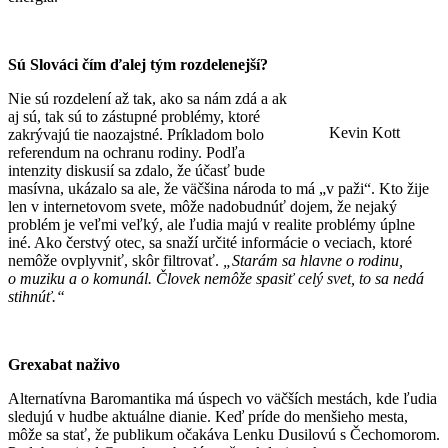
Sú Slováci čím ďalej tým rozdelenejší?
Nie sú rozdelení až tak, ako sa nám zdá a ak
aj sú, tak sú to zástupné problémy, ktoré
Kevin Kott
zakrývajú tie naozajstné. Príkladom bolo
referendum na ochranu rodiny. Podľa
intenzity diskusií sa zdalo, že účasť bude
masívna, ukázalo sa ale, že väčšina národa to má „v paži“. Kto žije
len v internetovom svete, môže nadobudnúť dojem, že nejaký
problém je veľmi veľký, ale ľudia majú v realite problémy úplne
iné. Ako čerstvý otec, sa snaží určité informácie o veciach, ktoré
nemôže ovplyvniť, skôr filtrovať.
„Starám sa hlavne o rodinu,
o muziku a o komunál. Človek nemôže spasiť celý svet, to sa nedá
stihnúť.“
Grexabat naživo
Alternatívna Baromantika má úspech vo väčších mestách, kde ľudia
sledujú v hudbe aktuálne dianie. Keď príde do menšieho mesta,
môže sa stať, že publikum očakáva Lenku Dusilovú s Čechomorom.