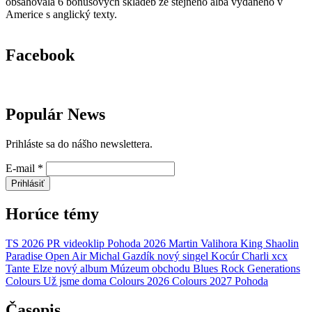
obsahovala 6 bonusových skladeb ze stejného alba vydaného v
Americe s anglický texty.
Facebook
Populár News
Prihláste sa do nášho newslettera.
E-mail
*
Prihlásiť
Horúce témy
TS 2026
PR
videoklip
Pohoda 2026
Martin Valihora
King Shaolin
Paradise Open Air
Michal Gazdík
nový singel
Kocúr
Charli xcx
Tante Elze
nový album
Múzeum obchodu
Blues Rock Generations
Colours
Už jsme doma
Colours 2026
Colours 2027
Pohoda
Časopis