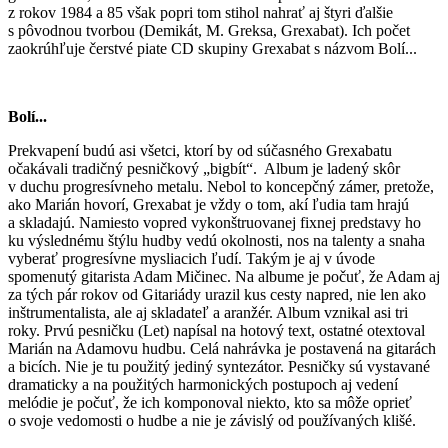
z rokov 1984 a 85 však popri tom stihol nahrať aj štyri ďalšie
s pôvodnou tvorbou (Demikát, M. Greksa, Grexabat). Ich počet
zaokrúhľuje čerstvé piate CD skupiny Grexabat s názvom Bolí...
Bolí...
Prekvapení budú asi všetci, ktorí by od súčasného Grexabatu
očakávali tradičný pesničkový „bigbít“. Album je ladený skôr
v duchu progresívneho metalu. Nebol to koncepčný zámer, pretože,
ako Marián hovorí, Grexabat je vždy o tom, akí ľudia tam hrajú
a skladajú. Namiesto vopred vykonštruovanej fixnej predstavy ho
ku výslednému štýlu hudby vedú okolnosti, nos na talenty a snaha
vyberať progresívne mysliacich ľudí. Takým je aj v úvode
spomenutý gitarista Adam Mičinec. Na albume je počuť, že Adam aj
za tých pár rokov od Gitariády urazil kus cesty napred, nie len ako
inštrumentalista, ale aj skladateľ a aranžér. Album vznikal asi tri
roky. Prvú pesničku (Let) napísal na hotový text, ostatné otextoval
Marián na Adamovu hudbu. Celá nahrávka je postavená na gitarách
a bicích. Nie je tu použitý jediný syntezátor. Pesničky sú vystavané
dramaticky a na použitých harmonických postupoch aj vedení
melódie je počuť, že ich komponoval niekto, kto sa môže oprieť
o svoje vedomosti o hudbe a nie je závislý od používaných klišé.