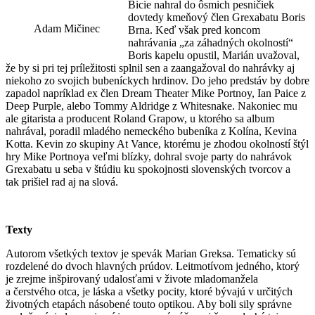
Bicie nahral do ôsmich pesničiek
dovtedy kmeňový člen Grexabatu Boris
Adam Mičinec
Brna. Keď však pred koncom
nahrávania „za záhadných okolností“
Boris kapelu opustil, Marián uvažoval,
že by si pri tej príležitosti splnil sen a zaangažoval do nahrávky aj
niekoho zo svojich bubeníckych hrdinov. Do jeho predstáv by dobre
zapadol napríklad ex člen Dream Theater Mike Portnoy, Ian Paice z
Deep Purple, alebo Tommy Aldridge z Whitesnake. Nakoniec mu
ale gitarista a producent Roland Grapow, u ktorého sa album
nahrával, poradil mladého nemeckého bubeníka z Kolína, Kevina
Kotta. Kevin zo skupiny At Vance, ktorému je zhodou okolností štýl
hry Mike Portnoya veľmi blízky, dohral svoje party do nahrávok
Grexabatu u seba v štúdiu ku spokojnosti slovenských tvorcov a
tak prišiel rad aj na slová.
Texty
Autorom všetkých textov je spevák Marian Greksa. Tematicky sú
rozdelené do dvoch hlavných prúdov. Leitmotívom jedného, ktorý
je zrejme inšpirovaný udalosťami v živote mladomanžela
a čerstvého otca, je láska a všetky pocity, ktoré bývajú v určitých
životných etapách násobené touto optikou. Aby boli sily správne