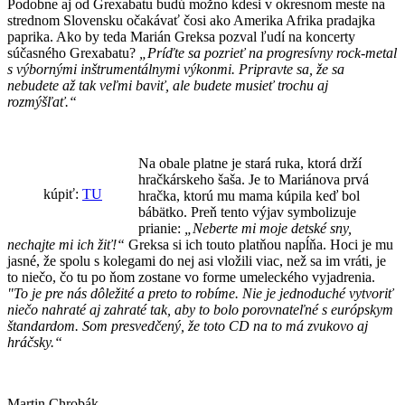
Podobne aj od Grexabatu budú možno kdesi v okresnom meste na
strednom Slovensku očakávať čosi ako Amerika Afrika pradajka
paprika. Ako by teda Marián Greksa pozval ľudí na koncerty
súčasného Grexabatu?
„Príďte sa pozrieť na progresívny rock-metal
s výbornými inštrumentálnymi výkonmi. Pripravte sa, že sa
nebudete až tak veľmi baviť, ale budete musieť trochu aj
rozmýšľať.“
Na obale platne je stará ruka, ktorá drží
hračkárskeho šaša. Je to Mariánova prvá
kúpiť:
TU
hračka, ktorú mu mama kúpila keď bol
bábätko. Preň tento výjav symbolizuje
prianie:
„Neberte mi moje detské sny,
nechajte mi ich žiť!“
Greksa si ich touto platňou napĺňa. Hoci je mu
jasné, že spolu s kolegami do nej asi vložili viac, než sa im vráti, je
to niečo, čo tu po ňom zostane vo forme umeleckého vyjadrenia.
"To je pre nás dôležité a preto to robíme. Nie je jednoduché vytvoriť
niečo nahraté aj zahraté tak, aby to bolo porovnateľné s európskym
štandardom. Som presvedčený, že toto CD na to má zvukovo aj
hráčsky.“
Martin Chrobák