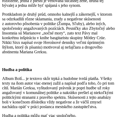
rozložené, jedna z piesní je venovaná súčasnej žene, druhá tej
bývalej a jedna môže byť spájaná s jeho synom.
Protikladom je druhý prúd, omnoho kalnejší a zákernejší, v ktorom
sa odzrkadlili rôzne sklamania, zrady a negatívne skúsenosti
z autorovho pôsobenia v politike (Žumpa, Sľuby), alebo iných,
spoločensky angažovaných pozíciách. Pesničky ako Zbytočný alebo
Insomnia sú Marianove „nočné mory“, zato text Pávy mal
konkrétnu inšpiráciu v knihe basgitaristu skupiny Mötley Crüe.
Nikki Sixx napísal svoje Heroínové denníky veľmi úprimným
štýlom, ktorý (k písaniu) motivoval aj nefajčiara a drogového
abstinenta Mariana Greksu.
Hudba a politika
Album Bolí... je textovo skôr trpká a hudobne tvrdá platňa. Všetky
texty na ňom autor viac-menej zažil a napísal podľa toho, čo pri tom
cítil. Marián Greksa, vyštudovaný právnik je popri hudbe už roky
angažovaný v komunálnej politike a nakrátko prešiel aj niekoľkými
politickými stranami z pravého spektra. Skúsenosti z tejto anabázy
boli v konečnom dôsledku vždy negatívne a že väčší zmysel
nachádza opäť v práci poslanca mestského zastupiteľstva.
Hudba a politika môžu mať viac spoločného,