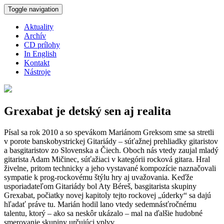
Skočiť na hlavný obsah
Toggle navigation
Aktuality
Archív
CD prílohy
In English
Kontakt
Nástroje
Grexabat je detský sen aj realita
Písal sa rok 2010 a so spevákom Mariánom Greksom sme sa stretli
v porote banskobystrickej Gitariády – súťažnej prehliadky gitaristov
a basgitaristov zo Slovenska a Čiech. Oboch nás vtedy zaujal mladý
gitarista Adam Mičinec, súťažiaci v kategórii rocková gitara. Hral
živelne, pritom technicky a jeho vystavané kompozície naznačovali
sympatie k prog-rockovému štýlu hry aj uvažovania. Keďže
usporiadateľom Gitariády bol Aty Béreš, basgitarista skupiny
Grexabat, počiatky novej kapitoly tejto rockovej „úderky“ sa dajú
hľadať práve tu. Marián hodil lano vtedy sedemnásťročnému
talentu, ktorý – ako sa neskôr ukázalo – mal na ďalšie hudobné
smerovanie skupiny určujúci vplyv.