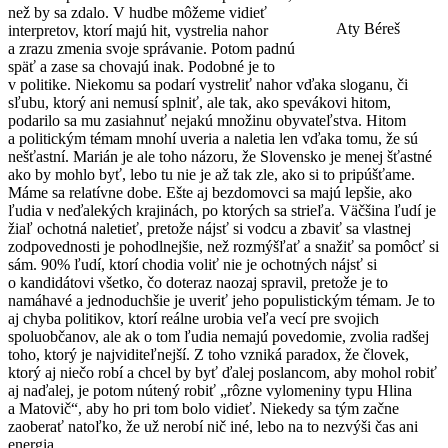
než by sa zdalo. V hudbe môžeme vidieť
Aty Béreš
interpretov, ktorí majú hit, vystrelia nahor
a zrazu zmenia svoje správanie. Potom padnú
späť a zase sa chovajú inak. Podobné je to
v politike. Niekomu sa podarí vystreliť nahor vďaka sloganu, či
sľubu, ktorý ani nemusí splniť, ale tak, ako spevákovi hitom,
podarilo sa mu zasiahnuť nejakú množinu obyvateľstva. Hitom
a politickým témam mnohí uveria a naletia len vďaka tomu, že sú
nešťastní. Marián je ale toho názoru, že Slovensko je menej šťastné
ako by mohlo byť, lebo tu nie je až tak zle, ako si to pripúšťame.
Máme sa relatívne dobe. Ešte aj bezdomovci sa majú lepšie, ako
ľudia v neďalekých krajinách, po ktorých sa strieľa. Väčšina ľudí je
žiaľ ochotná naletieť, pretože nájsť si vodcu a zbaviť sa vlastnej
zodpovednosti je pohodlnejšie, než rozmýšľať a snažiť sa pomôcť si
sám. 90% ľudí, ktorí chodia voliť nie je ochotných nájsť si
o kandidátovi všetko, čo doteraz naozaj spravil, pretože je to
namáhavé a jednoduchšie je uveriť jeho populistickým témam. Je to
aj chyba politikov, ktorí reálne urobia veľa vecí pre svojich
spoluobčanov, ale ak o tom ľudia nemajú povedomie, zvolia radšej
toho, ktorý je najviditeľnejší. Z toho vzniká paradox, že človek,
ktorý aj niečo robí a chcel by byť ďalej poslancom, aby mohol robiť
aj naďalej, je potom nútený robiť „rôzne vylomeniny typu Hlina
a Matovič“, aby ho pri tom bolo vidieť. Niekedy sa tým začne
zaoberať natoľko, že už nerobí nič iné, lebo na to nezvýši čas ani
energia.