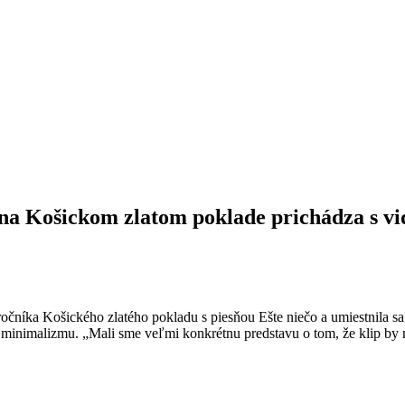
 na Košickom zlatom poklade prichádza s v
ročníka Košického zlatého pokladu s piesňou Ešte niečo a umiestnila 
ty a minimalizmu. „Mali sme veľmi konkrétnu predstavu o tom, že klip 