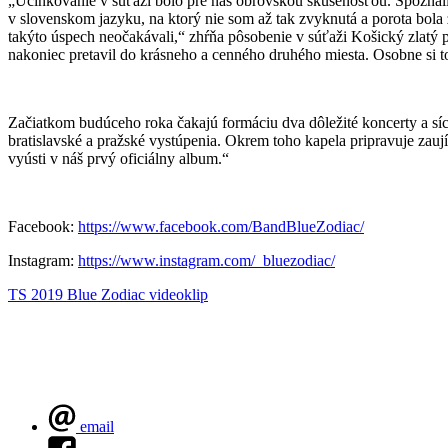
„Účinkovanie v súťaži bolo pre nás obrovskou skúsenosťou. Spoznali 
v slovenskom jazyku, na ktorý nie som až tak zvyknutá a porota bola
takýto úspech neočakávali,“ zhŕňa pôsobenie v súťaži Košický zlatý
nakoniec pretavil do krásneho a cenného druhého miesta. Osobne si t
Začiatkom budúceho roka čakajú formáciu dva dôležité koncerty a sí
bratislavské a pražské vystúpenia. Okrem toho kapela pripravuje zau
vyústi v náš prvý oficiálny album.“
Facebook:
https://www.facebook.com/BandBlueZodiac/
Instagram:
https://www.instagram.com/_bluezodiac/
TS 2019
Blue Zodiac
videoklip
email