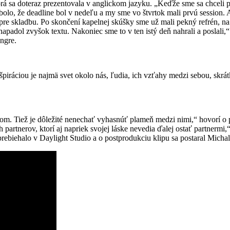
á sa doteraz prezentovala v anglickom jazyku. „Keďže sme sa chceli p
 bolo, že deadline bol v nedeľu a my sme vo štvrtok mali prvú session
ad pre skladbu. Po skončení kapelnej skúšky sme už mali pekný refrén, 
adol zvyšok textu. Nakoniec sme to v ten istý deň nahrali a poslali,“
angre.
piráciou je najmä svet okolo nás, ľudia, ich vzťahy medzi sebou, skrá
ektom. Tiež je dôležité nenechať vyhasnúť plameň medzi nimi,“ hovorí o
 partnerov, ktorí aj napriek svojej láske nevedia ďalej ostať partnermi
rebiehalo v Daylight Studio a o postprodukciu klipu sa postaral Michal