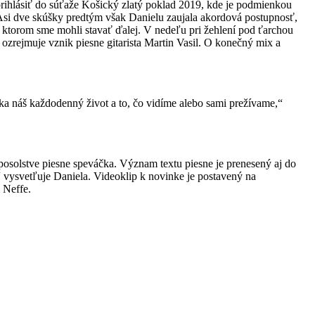
rihlásiť do súťaže Košický zlatý poklad 2019, kde je podmienkou
. Asi dve skúšky predtým však Danielu zaujala akordová postupnosť,
na ktorom sme mohli stavať ďalej. V nedeľu pri žehlení pod ťarchou
 ozrejmuje vznik piesne gitarista Martin Vasil. O konečný mix a
tka náš každodenný život a to, čo vidíme alebo sami prežívame,“
 posolstve piesne speváčka. Význam textu piesne je prenesený aj do
,“ vysvetľuje Daniela. Videoklip k novinke je postavený na
 Neffe.