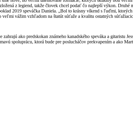
sme nové, no veľmi talentované formácie, ktorých skladby boli veľmi k
 zložená z legiend, takže človek chcel podať čo najlepší výkon. Druhé
 poklad 2019 speváčka Daniela. „Bol to krásny víkend s ľuďmi, ktorýc
o veľmi vážim vzhľadom na štatút súťaže a kvalitu ostatných súťažiaci
ce zahrajú ako predskokan známeho kanadského speváka a gitaristu Jes
jímavú spoluprácu, ktorá bude pre poslucháčov prekvapením a ako Mart