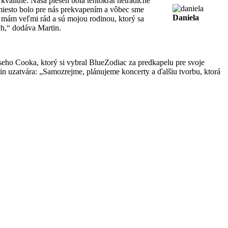
valitné. Naša pieseň bola tentokrát netradične
 miesto bolo pre nás prekvapením a vôbec sme
Daniela
h mám veľmi rád a sú mojou rodinou, ktorý sa
ch,“ dodáva Martin.
seho Cooka, ktorý si vybral BlueZodiac za predkapelu pre svoje
in uzatvára: „Samozrejme, plánujeme koncerty a ďalšiu tvorbu, ktorá