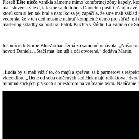
Pieseň
Ešte niečo
vznikla zámerne mimo komfortnej zóny kapely, ktor
mať slovenský text, tak sme sa do toho s Danielou pustili. Zaujímavé
ktorú som si len tak hral a natoľko sa jej zapáčila, že sme mali zákl
vedomia, že v ten deň musíme nahrať kompletné demo pre súťaž, mi nap
mastering skladby sa postaral Patrik Kuchta v štúdiu La Familia de S
Inšpiráciu k tvorbe BlueZodiac čerpá zo samotného života. „Našou inš
hovorí Daniela. „Stačí mať len uši a oči otvorené,“ dodáva Martin.
„Ľudia by si mali vážiť to, čo majú a správať sa k partnerovi s rešp
videoklipu. „Tiene od seba otočených stoličiek majú reflektovať dvoch
minimalistických prvkoch s priestorom na vnímanie textu. Natáčanie p