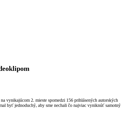
ideoklipom
sa na vynikajúcom 2. mieste spomedzi 156 prihlásených autorských
by mal byť jednoduchý, aby sme nechali čo najviac vyniknúť samotný