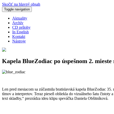
Skočiť na hlavný obsah
Toggle navigation
Aktuality
Archív
CD prílohy
In English
Kontakt
Nástroje
Kapela BlueZodiac po úspešnom 2. mieste
Len pred mesiacom sa zúčastnila bratislavská kapela BlueZodiac 35. 
tímov a interpretov. Teraz pieseň obliekla do vizuálneho šatu čisto
text skladby,“ prezrádza ideu klipu speváčka Daniela Obšitníková.