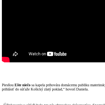
Piesňou
Ešte niečo
sa kapela prihovára domácemu publiku materinský
prihlásiť do súťaže Košický zlatý poklad,“ hovorí Daniela.