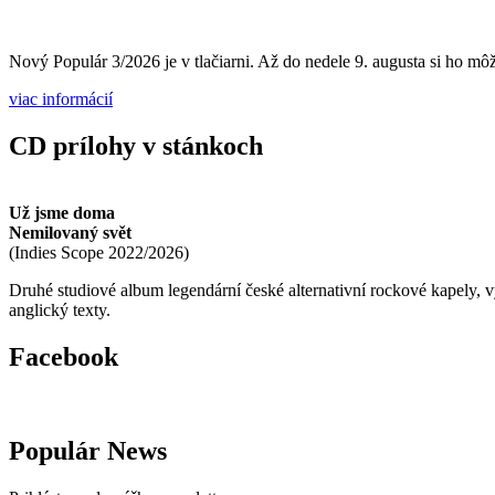
Nový Populár 3/2026 je v tlačiarni. Až do nedele 9. augusta si ho môže
viac informácií
CD prílohy v stánkoch
Už jsme doma
Nemilovaný svět
(
Indies Scope
2022/2026
)
Druhé studiové album legendární české alternativní rockové kapely,
anglický texty.
Facebook
Populár News