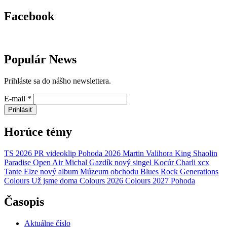
Facebook
Populár News
Prihláste sa do nášho newslettera.
E-mail
*
Prihlásiť
Horúce témy
TS 2026
PR
videoklip
Pohoda 2026
Martin Valihora
King Shaolin
Paradise Open Air
Michal Gazdík
nový singel
Kocúr
Charli xcx
Tante Elze
nový album
Múzeum obchodu
Blues Rock Generations
Colours
Už jsme doma
Colours 2026
Colours 2027
Pohoda
Časopis
Aktuálne číslo