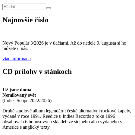
Vyhľadávanie
Hľadať
Najnovšie číslo
Nový Populár 3/2026 je v tlačiarni. Až do nedele 9. augusta si ho
môžete u nás...
viac informácií
CD prílohy v stánkoch
Už jsme doma
Nemilovaný svět
(
Indies Scope
2022/2026
)
Druhé studiové album legendární české alternativní rockové kapely,
vydané v roce 1991. Reedice u Indies Records z roku 1996
obsahovala 6 bonusových skladeb ze stejného alba vydaného v
Americe s anglický texty.