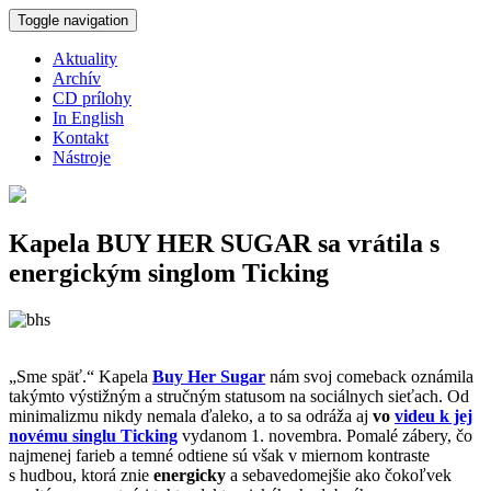
Skočiť na hlavný obsah
Toggle navigation
Aktuality
Archív
CD prílohy
In English
Kontakt
Nástroje
Kapela BUY HER SUGAR sa vrátila s
energickým singlom Ticking
„Sme späť.“ Kapela
Buy Her Sugar
nám svoj comeback oznámila
takýmto výstižným a stručným statusom na sociálnych sieťach. Od
minimalizmu nikdy nemala ďaleko, a to sa odráža aj
vo
videu k jej
novému singlu Ticking
vydanom 1. novembra. Pomalé zábery, čo
najmenej farieb a temné odtiene sú však v miernom kontraste
s hudbou, ktorá znie
energicky
a sebavedomejšie ako čokoľvek