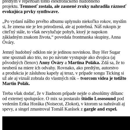
predtým v repertoári tohto elektronického hudobného
projektu.
Temnosť zostala, ale zasnené zvuky nahradila ráznosť
evokujúca prvky synthwave.
„Po vydaní nášho prvého albumu uplynulo niekoľko rokov, myslím
si, že zmena nie je len prirodzená, ale aj potrebná. Náš rukopis je
citeľný stále, to však nevylučuje pohyb, ktorý je napokon
základným znakom života,“ povedala frontmanka skupiny, Anna
Óváry.
Jemný hudobný odklon nie je jedinou novinkou. Buy Her Sugar
sme spoznali ako trio, no po návrate vystupuje ako dvojica (aj
pôvodných členov)
Anny
Óváry
a
Martina Poláka.
Zdá sa, že to
neuberá na miere ich odvahy. Rovnako, ako predtým, autorstvo
a produkcia je zásluhou kapely aj teraz, v prípade songu Ticking si
už ale aj vizuál zobrala do vlastných rúk –
tvorcom videa je totižto
Martin Polák.
Treba však dodať, že v žiadnom prípade nejde o absolútny dištanc
od externej spolupráce. O mix sa postaralo
štúdio Lososound
pod
vedením Erika Horáka (Noisecut, Zlokot), v ktorom sa nahrávali aj
spevy, a singel zmastroval Tomáš Karásek z
gargle and expel.