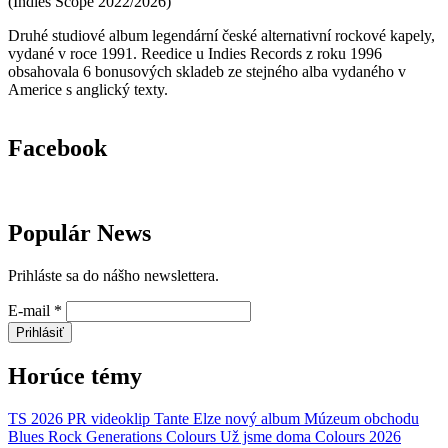
(
Indies Scope
2022/2026
)
Druhé studiové album legendární české alternativní rockové kapely,
vydané v roce 1991. Reedice u Indies Records z roku 1996
obsahovala 6 bonusových skladeb ze stejného alba vydaného v
Americe s anglický texty.
Facebook
Populár News
Prihláste sa do nášho newslettera.
E-mail
*
Prihlásiť
Horúce témy
TS 2026
PR
videoklip
Tante Elze
nový album
Múzeum obchodu
Blues Rock Generations
Colours
Už jsme doma
Colours 2026