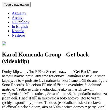
Skočiť na hlavný obsah
Toggle navigation
Aktuality
Archív
CD prílohy
In English
Kontakt
Nástroje
Karol Komenda Group - Get back
(videoklip)
Druhý klip z nového EPčka Secret s názvom “Get Back” sme
natočili hlavne preto, aby sme reflektovali aktuálnu zostavu a smer
kapely. Je to v podstate živá nahrávka, ktorú sme točili do analógu v
Sono Records. Na celom EP nie sú žiadne overduby, či dohrané
nástroje. Všetko je čisté a jednoduché ako na našich živých
vystúpeniach. Máme radosť, že sa nám to všetko podarilo nahrať za
jeden deň. Hneď ďalší sa mixovalo a bolo hotovo. Bol to veľmi
rýchly a spontánny proces. Textovo je skladba klasická rocková
záležitosť a príbeh o tom, ako sa Vám nechce domov z párty, ktorú