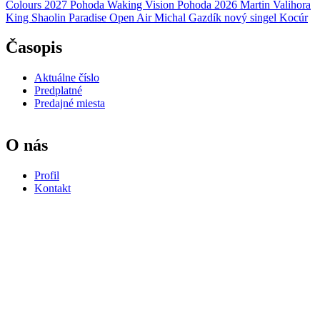
Colours 2027
Pohoda
Waking Vision
Pohoda 2026
Martin Valihora
King Shaolin
Paradise Open Air
Michal Gazdík
nový singel
Kocúr
Časopis
Aktuálne číslo
Predplatné
Predajné miesta
O nás
Profil
Kontakt