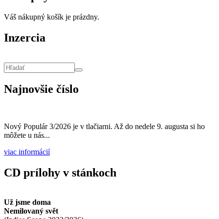
Váš nákupný košík je prázdny.
Inzercia
Vyhľadávanie
Hľadať
Najnovšie číslo
Nový Populár 3/2026 je v tlačiarni. Až do nedele 9. augusta si ho
môžete u nás...
viac informácií
CD prílohy v stánkoch
Už jsme doma
Nemilovaný svět