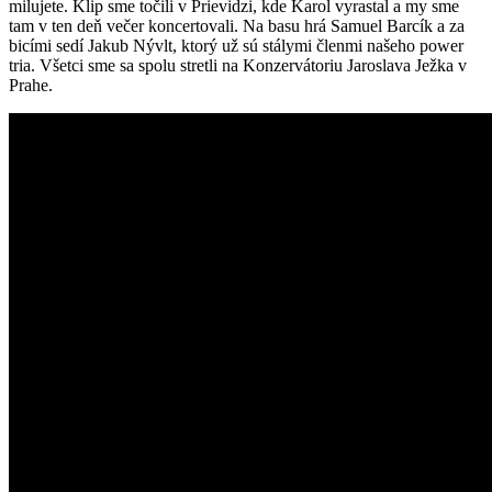
milujete. Klip sme točili v Prievidzi, kde Karol vyrastal a my sme
tam v ten deň večer koncertovali. Na basu hrá Samuel Barcík a za
bicími sedí Jakub Nývlt, ktorý už sú stálymi členmi našeho power
tria. Všetci sme sa spolu stretli na Konzervátoriu Jaroslava Ježka v
Prahe.