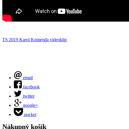
TS 2019
Karol Komenda
videoklip
email
facebook
twitter
google+
pocket
Nákupný košík