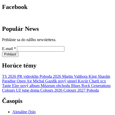
Facebook
Populár News
Prihláste sa do nášho newslettera.
E-mail
*
Prihlásiť
Horúce témy
TS 2026
PR
videoklip
Pohoda 2026
Martin Valihora
King Shaolin
Paradise Open Air
Michal Gazdík
nový singel
Kocúr
Charli xcx
Tante Elze
nový album
Múzeum obchodu
Blues Rock Generations
Colours
Už jsme doma
Colours 2026
Colours 2027
Pohoda
Časopis
Aktuálne číslo