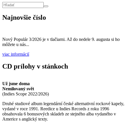
Vyhľadávanie
Hľadať
Najnovšie číslo
Nový Populár 3/2026 je v tlačiarni. Až do nedele 9. augusta si ho
môžete u nás...
viac informácií
CD prílohy v stánkoch
Už jsme doma
Nemilovaný svět
(
Indies Scope
2022/2026
)
Druhé studiové album legendární české alternativní rockové kapely,
vydané v roce 1991. Reedice u Indies Records z roku 1996
obsahovala 6 bonusových skladeb ze stejného alba vydaného v
Americe s anglický texty.