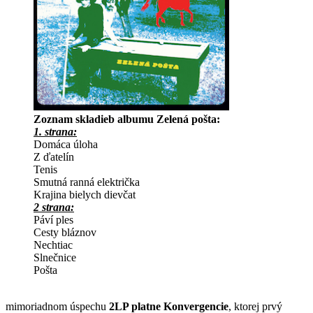
Zoznam skladieb albumu Zelená pošta:
1. strana:
Domáca úloha
Z ďatelín
Tenis
Smutná ranná električka
Krajina bielych dievčat
2 strana:
Páví ples
Cesty bláznov
Nechtiac
Slnečnice
Pošta
mimoriadnom úspechu
2LP platne Konvergencie
, ktorej prvý