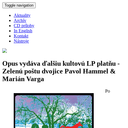
Skočiť na hlavný obsah
Toggle navigation
Aktuality
Archív
CD prílohy
In English
Kontakt
Nástroje
Opus vydáva ďalšiu kultovú LP platňu -
Zelenú poštu dvojice Pavol Hammel &
Marián Varga
Po