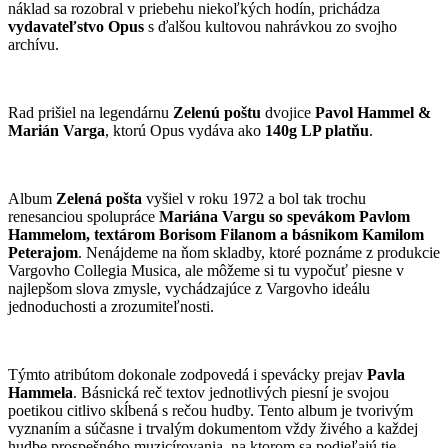
náklad sa rozobral v priebehu niekoľkých hodín, prichádza
vydavateľstvo Opus
s ďalšou kultovou nahrávkou zo svojho
archívu.
Rad prišiel na legendárnu
Zelenú poštu
dvojice
Pavol Hammel &
Marián Varga
, ktorú Opus vydáva ako
140g LP platňu
.
Album
Zelená pošta
vyšiel v roku 1972 a bol tak trochu
renesanciou spolupráce
Mariána Vargu so spevákom Pavlom
Hammelom, textárom Borisom Filanom a básnikom Kamilom
Peterajom
. Nenájdeme na ňom skladby, ktoré poznáme z produkcie
Vargovho Collegia Musica, ale môžeme si tu vypočuť piesne v
najlepšom slova zmysle, vychádzajúce z Vargovho ideálu
jednoduchosti a zrozumiteľnosti.
Týmto atribútom dokonale zodpovedá i spevácky prejav
Pavla
Hammela
. Básnická reč textov jednotlivých piesní je svojou
poetikou citlivo skĺbená s rečou hudby. Tento album je tvorivým
vyznaním a súčasne i trvalým dokumentom vždy živého a každej
hudbe prospešného muzicírovania, na ktorom sa podieľajú tie