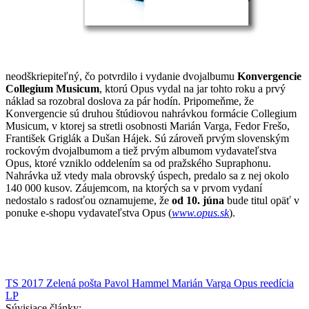
neodškriepiteľný, čo potvrdilo i vydanie dvojalbumu
Konvergencie
Collegium Musicum
, ktorú Opus vydal na jar tohto roku a prvý
náklad sa rozobral doslova za pár hodín. Pripomeňme, že
Konvergencie sú druhou štúdiovou nahrávkou formácie Collegium
Musicum, v ktorej sa stretli osobnosti Marián Varga, Fedor Frešo,
František Griglák a Dušan Hájek. Sú zároveň prvým slovenským
rockovým dvojalbumom a tiež prvým albumom vydavateľstva
Opus, ktoré vzniklo oddelením sa od pražského Supraphonu.
Nahrávka už vtedy mala obrovský úspech, predalo sa z nej okolo
140 000 kusov. Záujemcom, na ktorých sa v prvom vydaní
nedostalo s radosťou oznamujeme, že
od 10. júna
bude titul opäť v
ponuke e-shopu vydavateľstva Opus (
www.opus.sk
).
TS 2017
Zelená pošta
Pavol Hammel
Marián Varga
Opus
reedícia
LP
Súvisiace články: