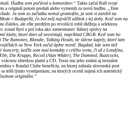
 nemali. Hudbu som počúval u kamarátov.“
Takto začal Ralf svoje
azetu a originál potom predali alebo vymenili za novú hudbu.
„Tam
 všade. Ja som zo začiatku nemal gramofón, ja som si zarobil na
ode v Budapešti, čo bol môj najväčší zážitok z tej doby. Keď som na
 ďaleko, ale ešte predtým po revolúcii robil dídžeja a selektora
ostal štyri a pol roka ako zamestnanec štátnej správy na
né kluby, ktoré dnes už neexistujú, napríklad CBGB. Keď som ho
dli The Ramones, Blondie, Talking Heads, tie slávne kapely, ktoré tam
dvojičkách sa New York začal úplne meniť. Bagdad, kde som tiež
ať koncerty, keďže som mal kontakty z celého sveta, či už z Londýna,
 Ebb, Die Krupps, Recoil (Alan Wilder), The Damned, Buzzcocks,
eho vzácnou zbierkou platní a CD. Teraz mu jeho známi aj neznámi
mbra v Randal Clube benefíciu, na ktorej zahrala slovenská post
a tešil týmto vystúpeniam, na ktorých ocenil najmä ich autentický
pôsobom originálni.“