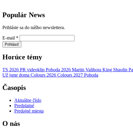
Populár News
Prihláste sa do nášho newslettera.
E-mail
*
Prihlásiť
Horúce témy
TS 2026
PR
videoklip
Pohoda 2026
Martin Valihora
King Shaolin
Pa
Už jsme doma
Colours 2026
Colours 2027
Pohoda
Časopis
Aktuálne číslo
Predplatné
Predajné miesta
O nás