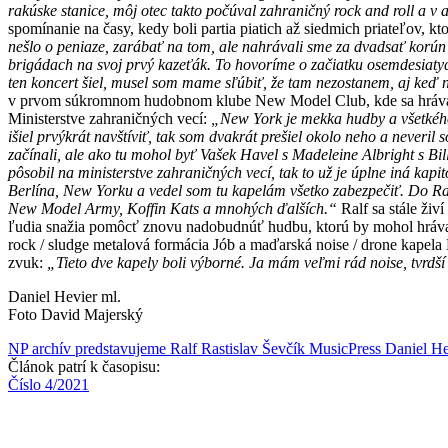
rakúske stanice, môj otec takto počúval zahraničný rock and roll a
spomínanie na časy, kedy boli partia piatich až siedmich priateľov, kt
nešlo o peniaze, zarábať na tom, ale nahrávali sme za dvadsať korún 
brigádach na svoj prvý kazeťák. To hovoríme o začiatku osemdesiaty
ten koncert šiel, musel som mame sľúbiť, že tam nezostanem, aj keď 
v prvom súkromnom hudobnom klube New Model Club, kde sa hrávala a
Ministerstve zahraničných vecí:
„New York je mekka hudby a všetkého
išiel prvýkrát navštíviť, tak som dvakrát prešiel okolo neho a neveril
začínali, ale ako tu mohol byť Vašek Havel s Madeleine Albright s 
pôsobil na ministerstve zahraničných vecí, tak to už je úplne iná kap
Berlína, New Yorku a vedel som tu kapelám všetko zabezpečiť. Do R
New Model Army, Koffin Kats a mnohých ďalších.“
Ralf sa stále živ
ľudia snažia pomôcť znovu nadobudnúť hudbu, ktorú by mohol hrávať n
rock / sludge metalová formácia Jób a maďarská noise / drone kapela
zvuk:
„Tieto dve kapely boli výborné. Ja mám veľmi rád noise, tvrdší
Daniel Hevier ml.
Foto David Majerský
NP archív
predstavujeme
Ralf
Rastislav Ševčík
MusicPress
Daniel He
Článok patrí k časopisu:
Číslo 4/2021