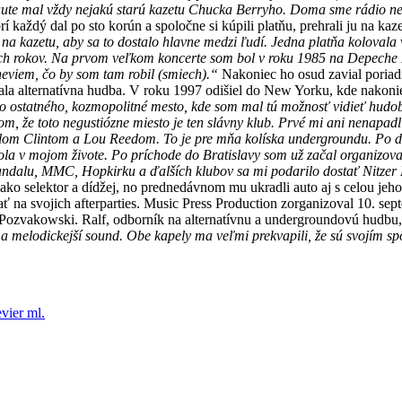
 v aute mal vždy nejakú starú kazetu Chucka Berryho. Doma sme rádio
orí každý dal po sto korún a spoločne si kúpili platňu, prehrali ju na k
na kazetu, aby sa to dostalo hlavne medzi ľudí. Jedna platňa kolovala
ch rokov. Na prvom veľkom koncerte som bol v roku 1985 na Depeche M
neviem, čo by som tam robil (smiech).“
Nakoniec ho osud zavial poriadne
lternatívna hudba. V roku 1997 odišiel do New Yorku, kde nakoniec z
 ostatného, kozmopolitné mesto, kde som mal tú možnosť vidieť hudob
 som, že toto negustiózne miesto je ten slávny klub. Prvé mi ani nenapa
Billom Clintom a Lou Reedom. To je pre mňa kolíska undergroundu. Po 
itola v mojom živote. Po príchode do Bratislavy som už začal organizov
andalu, MMC, Hopkirku a ďalších klubov sa mi podarilo dostať Nitzer
í ako selektor a dídžej, no prednedávnom mu ukradli auto aj s celou j
a svojich afterparties. Music Press Production zorganizoval 10. septe
 Pozvakowski. Ralf, odborník na alternatívnu a undergroundovú hudbu, s
 a melodickejší sound. Obe kapely ma veľmi prekvapili, že sú svojím s
vier ml.