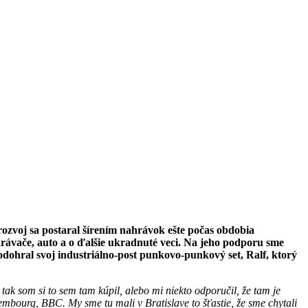
rozvoj sa postaral šírením nahrávok ešte počas obdobia
hrávače, auto a o ďalšie ukradnuté veci. Na jeho podporu sme
hral svoj industriálno-post punkovo-punkový set, Ralf, ktorý
tak som si to sem tam kúpil, alebo mi niekto odporučil, že tam je
xembourg, BBC.
My sme tu mali v Bratislave to šťastie, že sme chytali