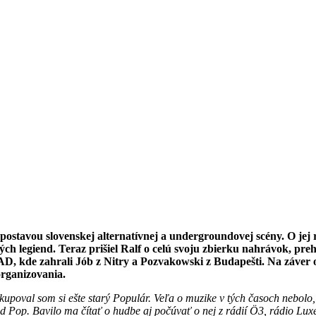
ostavou slovenskej alternatívnej a undergroundovej scény. O jej 
h legiend. Teraz prišiel Ralf o celú svoju zbierku nahrávok, pre
de zahrali Jób z Nitry a Pozvakowski z Budapešti. Na záver odo
organizovania.
 kupoval som si ešte starý Populár. Veľa o muzike v tých časoch nebolo, 
 Pop. Bavilo ma čítať o hudbe aj počúvať o nej z rádií
Ö3, rádio Lu