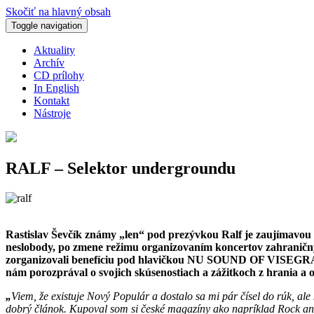
Skočiť na hlavný obsah
Toggle navigation
Aktuality
Archív
CD prílohy
In English
Kontakt
Nástroje
RALF – Selektor undergroundu
Rastislav Ševčík známy „len“ pod prezývkou Ralf je zaujímavou p
neslobody, po zmene režimu organizovaním koncertov zahraničnýc
zorganizovali benefíciu pod hlavičkou NU SOUND OF VISEGRAD, k
nám porozprával o svojich skúsenostiach a zážitkoch z hrania a 
„
Viem, že existuje Nový Populár a dostalo sa mi pár čísel do rúk, ale
dobrý článok. Kupoval som si české magazíny ako napríklad Rock and