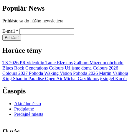
Populár News
Prihláste sa do nášho newslettera.
E-mail
*
Prihlásiť
Horúce témy
TS 2026
PR
videoklip
Tante Elze
nový album
Múzeum obchodu
Blues Rock Generations
Colours
Už jsme doma
Colours 2026
Colours 2027
Pohoda
Waking Vision
Pohoda 2026
Martin Valihora
King Shaolin
Paradise Open Air
Michal Gazdík
nový singel
Kocúr
Časopis
Aktuálne číslo
Predplatné
Predajné miesta
O nás