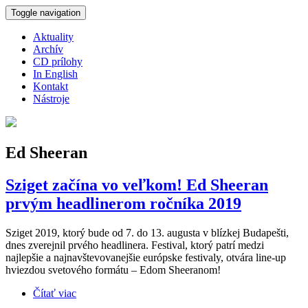
Skočiť na hlavný obsah
Toggle navigation
Aktuality
Archív
CD prílohy
In English
Kontakt
Nástroje
Ed Sheeran
Sziget začína vo veľkom! Ed Sheeran
prvým headlinerom ročníka 2019
Sziget 2019, ktorý bude od 7. do 13. augusta v blízkej Budapešti,
dnes zverejnil prvého headlinera. Festival, ktorý patrí medzi
najlepšie a najnavštevovanejšie európske festivaly, otvára line-up
hviezdou svetového formátu – Edom Sheeranom!
Čítať viac
o Sziget začína vo veľkom! Ed Sheeran prvým
headlinerom ročníka 2019