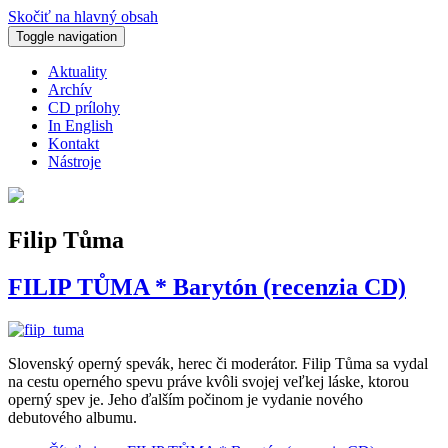
Skočiť na hlavný obsah
Toggle navigation
Aktuality
Archív
CD prílohy
In English
Kontakt
Nástroje
Filip Tůma
FILIP TŮMA * Barytón (recenzia CD)
Slovenský operný spevák, herec či moderátor. Filip Tůma sa vydal
na cestu operného spevu práve kvôli svojej veľkej láske, ktorou
operný spev je. Jeho ďalším počinom je vydanie nového
debutového albumu.