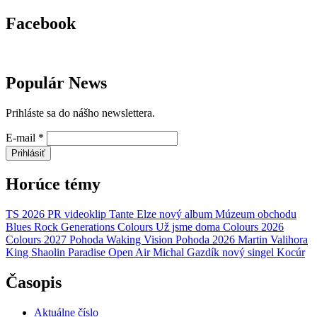
Facebook
Populár News
Prihláste sa do nášho newslettera.
E-mail
*
Prihlásiť
Horúce témy
TS 2026
PR
videoklip
Tante Elze
nový album
Múzeum obchodu
Blues Rock Generations
Colours
Už jsme doma
Colours 2026
Colours 2027
Pohoda
Waking Vision
Pohoda 2026
Martin Valihora
King Shaolin
Paradise Open Air
Michal Gazdík
nový singel
Kocúr
Časopis
Aktuálne číslo