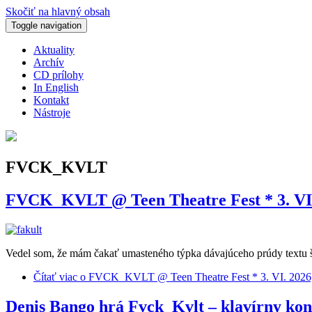
Skočiť na hlavný obsah
Toggle navigation
Aktuality
Archív
CD prílohy
In English
Kontakt
Nástroje
FVCK_KVLT
FVCK_KVLT @ Teen Theatre Fest * 3. VI. 
Vedel som, že mám čakať umasteného týpka dávajúceho prúdy textu šm
Čítať viac
o FVCK_KVLT @ Teen Theatre Fest * 3. VI. 2026, 
Denis Bango hrá Fvck_Kvlt – klavírny ko