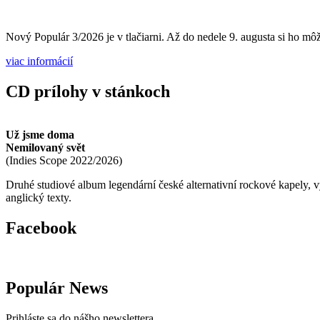
Nový Populár 3/2026 je v tlačiarni. Až do nedele 9. augusta si ho môže
viac informácií
CD prílohy v stánkoch
Už jsme doma
Nemilovaný svět
(
Indies Scope
2022/2026
)
Druhé studiové album legendární české alternativní rockové kapely,
anglický texty.
Facebook
Populár News
Prihláste sa do nášho newslettera.