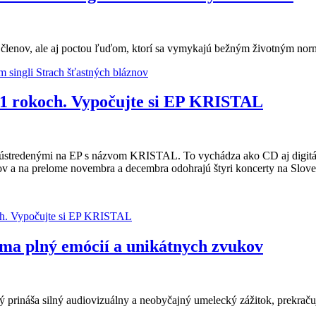
členov, ale aj poctou ľuďom, ktorí sa vymykajú bežným životným nor
 singli Strach šťastných bláznov
11 rokoch. Vypočujte si EP KRISTAL
 sústredenými na EP s názvom KRISTAL. To vychádza ako CD aj digitál
ľov a na prelome novembra a decembra odohrajú štyri koncerty na Slo
och. Vypočujte si EP KRISTAL
ma plný emócií a unikátnych zvukov
rináša silný audiovizuálny a neobyčajný umelecký zážitok, prekračuj