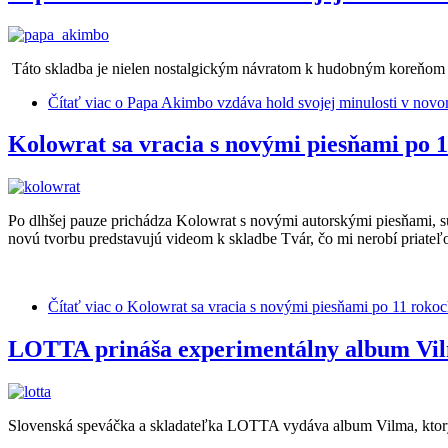
Táto skladba je nielen nostalgickým návratom k hudobným koreňom 
Čítať viac
o Papa Akimbo vzdáva hold svojej minulosti v novom
Kolowrat sa vracia s novými piesňami po 
Po dlhšej pauze prichádza Kolowrat s novými autorskými piesňami,
novú tvorbu predstavujú videom k skladbe Tvár, čo mi nerobí priate
Čítať viac
o Kolowrat sa vracia s novými piesňami po 11 rok
LOTTA prináša experimentálny album Vil
Slovenská speváčka a skladateľka LOTTA vydáva album Vilma, ktorý p