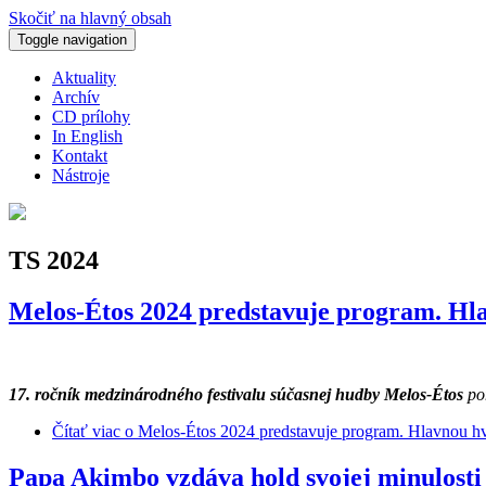
Skočiť na hlavný obsah
Toggle navigation
Aktuality
Archív
CD prílohy
In English
Kontakt
Nástroje
TS 2024
Melos-Étos 2024 predstavuje program. Hla
17. ročník medzinárodného festivalu súčasnej hudby Melos-Étos
po
Čítať viac
o Melos-Étos 2024 predstavuje program. Hlavnou hvi
Papa Akimbo vzdáva hold svojej minulosti 