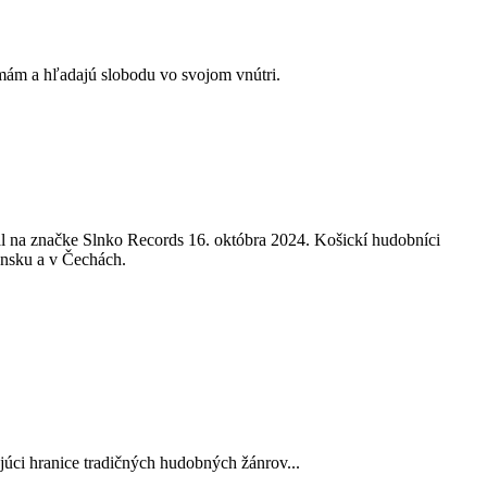
mám a hľadajú slobodu vo svojom vnútri.
 na značke Slnko Records 16. októbra 2024. Košickí hudobníci
vensku a v Čechách.
úci hranice tradičných hudobných žánrov...