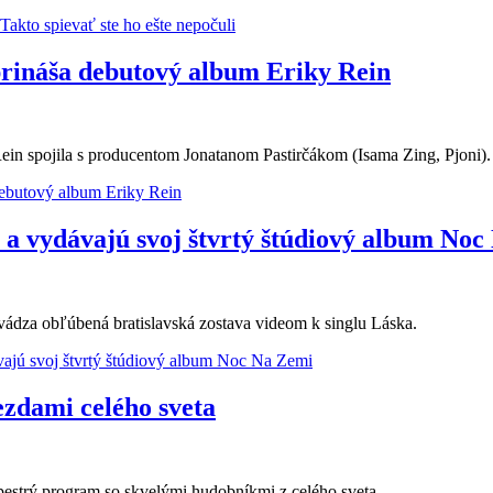
akto spievať ste ho ešte nepočuli
rináša debutový album Eriky Rein
n spojila s producentom Jonatanom Pastirčákom (Isama Zing, Pjoni).
ebutový album Eriky Rein
a vydávajú svoj štvrtý štúdiový album Noc
vádza obľúbená bratislavská zostava videom k singlu Láska.
ajú svoj štvrtý štúdiový album Noc Na Zemi
ezdami celého sveta
pestrý program so skvelými hudobníkmi z celého sveta...