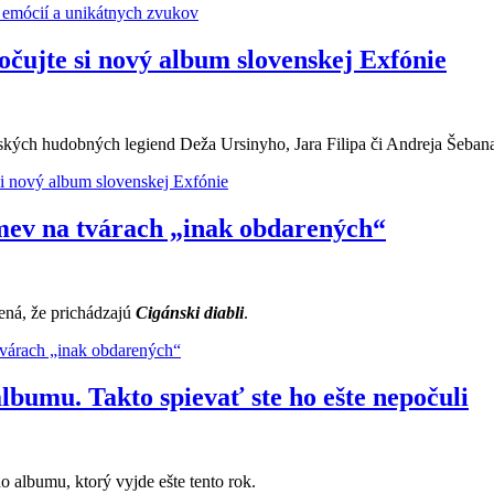
emócií a unikátnych zvukov
počujte si nový album slovenskej Exfónie
ých hudobných legiend Deža Ursinyho, Jara Filipa či Andreja Šebana, 
si nový album slovenskej Exfónie
smev na tvárach „inak obdarených“
mená, že prichádzajú
Cigánski diabli
.
tvárach „inak obdarených“
lbumu. Takto spievať ste ho ešte nepočuli
albumu, ktorý vyjde ešte tento rok.