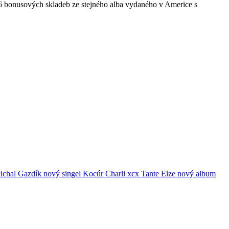
 6 bonusových skladeb ze stejného alba vydaného v Americe s
ichal Gazdík
nový singel
Kocúr
Charli xcx
Tante Elze
nový album