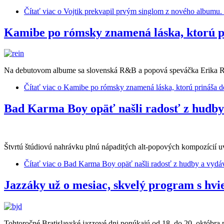
Čítať viac
o Vojtik prekvapil prvým singlom z nového albumu. T
Kamibe po rómsky znamená láska, ktorú p
Na debutovom albume sa slovenská R&B a popová speváčka Erika Rei
Čítať viac
o Kamibe po rómsky znamená láska, ktorú prináša d
Bad Karma Boy opäť našli radosť z hudby 
Štvrtú štúdiovú nahrávku plnú nápaditých alt-popových kompozícií u
Čítať viac
o Bad Karma Boy opäť našli radosť z hudby a vydáv
Jazzáky už o mesiac, skvelý program s hvi
Tohtoročné Bratislavské jazzové dni ponúkajú od 18. do 20. októbra 