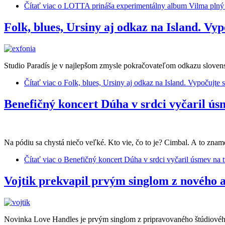
Čítať viac
o LOTTA prináša experimentálny album Vilma plný 
Folk, blues, Ursiny aj odkaz na Island. Vy
Studio Paradís je v najlepšom zmysle pokračovateľom odkazu slovensk
Čítať viac
o Folk, blues, Ursiny aj odkaz na Island. Vypočujte 
Benefičný koncert Dúha v srdci vyčaril ú
Na pódiu sa chystá niečo veľké. Kto vie, čo to je? Cimbal. A to zna
Čítať viac
o Benefičný koncert Dúha v srdci vyčaril úsmev na 
Vojtik prekvapil prvým singlom z nového a
Novinka Love Handles je prvým singlom z pripravovaného štúdiového 