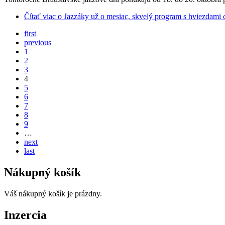
Čítať viac
o Jazzáky už o mesiac, skvelý program s hviezdami 
first
previous
1
2
3
4
5
6
7
8
9
…
next
last
Nákupný košík
Váš nákupný košík je prázdny.
Inzercia