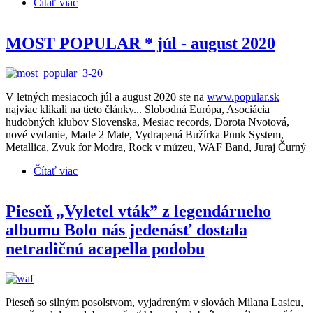
Čítať viac
o Ražniči?! – nový bláznivý a capella cover piesne
Mám v P... na lehátku z dielne WAF Band
MOST POPULAR * júl - august 2020
V letných mesiacoch júl a august 2020 ste na
www.popular.sk
najviac klikali na tieto články... Slobodná Európa, Asociácia
hudobných klubov Slovenska, Mesiac records, Dorota Nvotová,
nové vydanie, Made 2 Mate, Vydrapená Bužírka Punk System,
Metallica, Zvuk for Modra, Rock v múzeu, WAF Band, Juraj Čurný
Čítať viac
o MOST POPULAR * júl - august 2020
Pieseň „Vyletel vták” z legendárneho
albumu Bolo nás jedenásť dostala
netradičnú acapella podobu
Pieseň so silným posolstvom, vyjadreným v slovách Milana Lasicu,