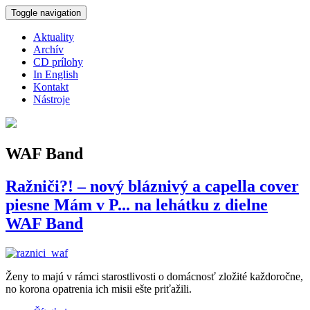
Skočiť na hlavný obsah
Toggle navigation
Aktuality
Archív
CD prílohy
In English
Kontakt
Nástroje
WAF Band
Ražniči?! – nový bláznivý a capella cover
piesne Mám v P... na lehátku z dielne
WAF Band
Ženy to majú v rámci starostlivosti o domácnosť zložité každoročne,
no korona opatrenia ich misii ešte priťažili.