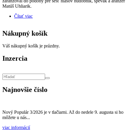
zaranžoval do podoby pre šesť hlasov hudobník, spevák a aranžér
Matúš Uhliarik.
Čítať viac
o Pieseň „Vyletel vták” z legendárneho albumu Bolo
nás jedenásť dostala netradičnú acapella podobu
Nákupný košík
Váš nákupný košík je prázdny.
Inzercia
Vyhľadávanie
Hľadať
Najnovšie číslo
Nový Populár 3/2026 je v tlačiarni. Až do nedele 9. augusta si ho
môžete u nás...
viac informácií