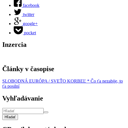
facebook
twitter
google+
pocket
Inzercia
Články v časopise
SLOBODNÁ EURÓPA / SVEŤO KORBEĽ * Čo ťa nezabije, to
ťa posilní
Vyhľadávanie
Hľadať