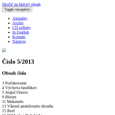
Skočiť na hlavný obsah
Toggle navigation
Aktuality
Archív
CD prílohy
In English
Kontakt
Nástroje
Číslo 5/2013
Obsah čísla
3 Poďakovanie
4 Výchova fanúšikov
5 Jerguš Oravec
9 Bloom
11 Mukatado
13 Víkend atraktívneho divadla
15 Reel