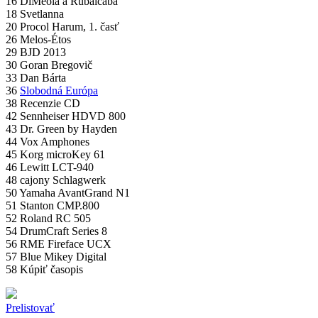
16 DiMeola a Rubalcaba
18 Svetlanna
20 Procol Harum, 1. časť
26 Melos-Étos
29 BJD 2013
30 Goran Bregovič
33 Dan Bárta
36
Slobodná Európa
38 Recenzie CD
42 Sennheiser HDVD 800
43 Dr. Green by Hayden
44 Vox Amphones
45 Korg microKey 61
46 Lewitt LCT-940
48 cajony Schlagwerk
50 Yamaha AvantGrand N1
51 Stanton CMP.800
52 Roland RC 505
54 DrumCraft Series 8
56 RME Fireface UCX
57 Blue Mikey Digital
58 Kúpiť časopis
Prelistovať