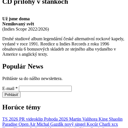
CD prílohy v stánkoch
Už jsme doma
Nemilovaný svět
(
Indies Scope
2022/2026
)
Druhé studiové album legendární české alternativní rockové kapely,
vydané v roce 1991. Reedice u Indies Records z roku 1996
obsahovala 6 bonusových skladeb ze stejného alba vydaného v
Americe s anglický texty.
Populár News
Prihláste sa do nášho newslettera.
E-mail
*
Prihlásiť
Horúce témy
TS 2026
PR
videoklip
Pohoda 2026
Martin Valihora
King Shaolin
Paradise Open Air
Michal Gazdík
nový singel
Kocúr
Charli xcx