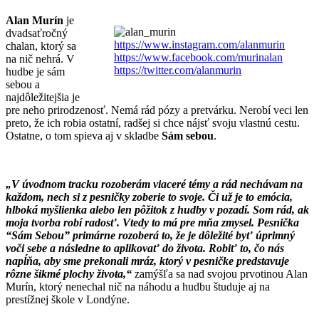
Alan Murín
je
dvadsaťročný
https://www.instagram.com/alanmurin
chalan, ktorý sa
https://www.facebook.com/murinalan
na nič nehrá. V
https://twitter.com/alanmurin
hudbe je sám
sebou a
najdôležitejšia je
pre neho prirodzenosť. Nemá rád pózy a pretvárku. Nerobí veci len
preto, že ich robia ostatní, radšej si chce nájsť svoju vlastnú cestu.
Ostatne, o tom spieva aj v skladbe
Sám sebou
.
„V úvodnom tracku rozoberám viaceré témy a rád nechávam na
každom, nech si z pesničky zoberie to svoje. Či už je to emócia,
hlboká myšlienka alebo len pôžitok z hudby v pozadí. Som rád, ak
moja tvorba robí radosť. Vtedy to má pre mňa zmysel. Pesnička
“Sám Sebou” primárne rozoberá to, že je dôležité byť úprimný
voči sebe a následne to aplikovať do života. Robiť to, čo nás
napĺňa, aby sme prekonali mráz, ktorý v pesničke predstavuje
rôzne šikmé plochy života,“
zamýšľa sa nad svojou prvotinou Alan
Murín, ktorý nenechal nič na náhodu a hudbu študuje aj na
prestížnej škole v Londýne.