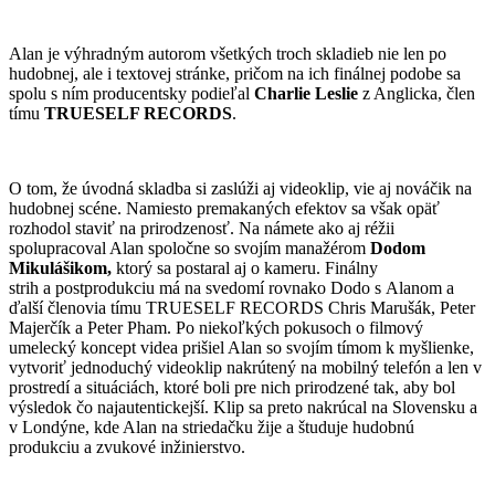
Alan je výhradným autorom všetkých troch skladieb nie len po
hudobnej, ale i textovej stránke, pričom na ich finálnej podobe sa
spolu s ním producentsky podieľal
Charlie Leslie
z Anglicka, člen
tímu
TRUESELF RECORDS
.
O tom, že úvodná skladba si zaslúži aj videoklip, vie aj nováčik na
hudobnej scéne. Namiesto premakaných efektov sa však opäť
rozhodol staviť na prirodzenosť. Na námete ako aj réžii
spolupracoval Alan spoločne so svojím manažérom
Dodom
Mikulášikom,
ktorý sa postaral aj o kameru. Finálny
strih a postprodukciu má na svedomí rovnako Dodo s Alanom a
ďalší členovia tímu TRUESELF RECORDS Chris Marušák, Peter
Majerčík a Peter Pham. Po niekoľkých pokusoch o filmový
umelecký koncept videa prišiel Alan so svojím tímom k myšlienke,
vytvoriť jednoduchý videoklip nakrútený na mobilný telefón a len v
prostredí a situáciách, ktoré boli pre nich prirodzené tak, aby bol
výsledok čo najautentickejší. Klip sa preto nakrúcal na Slovensku a
v Londýne, kde Alan na striedačku žije a študuje hudobnú
produkciu a zvukové inžinierstvo.