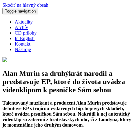
Skočiť na hlavný obsah
Toggle navigation
Aktuality
Archív
CD prílohy
In English
Kontakt
Nástroje
Alan Murin sa druhýkrát narodil a
predstavuje EP, ktoré do života uvádza
videoklipom k pesničke Sám sebou
Talentovaný muzikant a producent Alan Murin predstavuje
debutové EP s trojicou vydarených hip-hopových skladieb,
ktoré uvádza pesničkou Sám sebou. Nakrútil k nej autentický
videoklip so zábermi z bratislavských ulíc, či z Londýna, ktorý
je momentálne jeho druhým domovom.