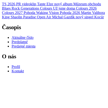
TS 2026
PR
videoklip
Tante Elze
nový album
Múzeum obchodu
Blues Rock Generations
Colours
Už jsme doma
Colours 2026
Colours 2027
Pohoda
Waking Vision
Pohoda 2026
Martin Valihora
King Shaolin
Paradise Open Air
Michal Gazdík
nový singel
Kocúr
Časopis
Aktuálne číslo
Predplatné
Predajné miesta
O nás
Profil
Kontakt