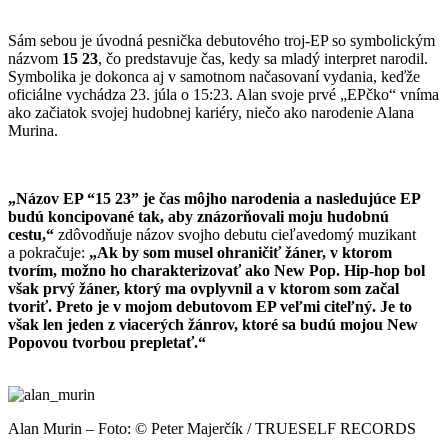
Sám sebou je úvodná pesnička debutového troj-EP so symbolickým
názvom
15 23
, čo predstavuje čas, kedy sa mladý interpret narodil.
Symbolika je dokonca aj v samotnom načasovaní vydania, keďže
oficiálne vychádza 23. júla o 15:23. Alan svoje prvé „EPčko“ vníma
ako začiatok svojej hudobnej kariéry, niečo ako narodenie Alana
Murina.
„Názov EP “15 23” je čas môjho narodenia a nasledujúce EP
budú koncipované tak, aby znázorňovali moju hudobnú
cestu,“
zdôvodňuje názov svojho debutu cieľavedomý muzikant
a pokračuje:
„Ak by som musel ohraničiť žáner, v ktorom
tvorím, možno ho charakterizovať ako New Pop. Hip-hop bol
však prvý žáner, ktorý ma ovplyvnil a v ktorom som začal
tvoriť. Preto je v mojom debutovom EP veľmi citeľný. Je to
však len jeden z viacerých žánrov, ktoré sa budú mojou New
Popovou tvorbou prepletať.“
Alan Murin – Foto: © Peter Majerčík / TRUESELF RECORDS