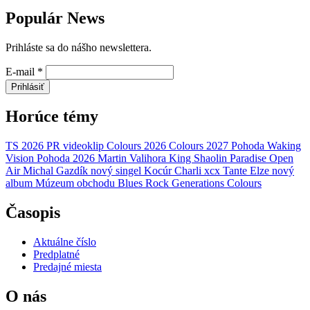
Populár News
Prihláste sa do nášho newslettera.
E-mail
*
Prihlásiť
Horúce témy
TS 2026
PR
videoklip
Colours 2026
Colours 2027
Pohoda
Waking
Vision
Pohoda 2026
Martin Valihora
King Shaolin
Paradise Open
Air
Michal Gazdík
nový singel
Kocúr
Charli xcx
Tante Elze
nový
album
Múzeum obchodu
Blues Rock Generations
Colours
Časopis
Aktuálne číslo
Predplatné
Predajné miesta
O nás