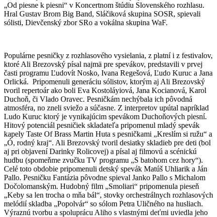
„Od piesne k piesni“ v Koncertnom štúdiu Slovenského rozhlasu.
Hral Gustav Brom Big Band, Sláčiková skupina SOSR, spievali
sólisti, Dievčenský zbor SRo a vokálna skupina WaF.
Populárne pesničky z rozhlasového vysielania, z platní i z festivalov,
ktoré Ali Brezovský písal najmä pre spevákov, predstavili v prvej
časti programu Ľudovít Nosko, Ivana Regešová, Ľudo Kuruc a Jana
Orlická. Pripomenuli generáciu sólistov, ktorým aj Ali Brezovský
tvoril repertoár ako boli Eva Kostoláyiová, Jana Kocianová, Karol
Duchoň, či Vlado Oravec. Pesničkám nechýbala ich pôvodná
atmosféra, no zneli sviežo a súčasne. Z interpretov upútal napríklad
Ludo Kuruc ktorý je vynikajúcim spevákom Duchoňových piesní.
Hitový potenciál pesničiek skladateľa pripomenul mladý spevák
kapely Taste Of Brass Martin Huta s pesničkami „Kreslím si ružu“ a
„Ó, rodný kraj“. Ali Brezovský tvoril desiatky skladieb pre deti (bol
aj pri objavení Darinky Rolicovej) a písal aj filmovú a scénickú
hudbu (spomeňme zvučku TV programu „S batohom cez hory“).
Celé toto obdobie pripomenuli detský spevák Matúš Uhliarik a Ján
Pallo. Pesničku Fantázia pôvodne spieval Janko Pallo s Michalom
Dočolomanským. Hudobný film „Smoliari“ pripomenula pieseň
„Keby sa len trocha o mňa bál“, stovky orchestrálnych rozhlasových
melódií skladba „Popolvár“ so sólom Petra Uličného na husliach.
Výraznú tvorbu a spoluprácu Aliho s vlastnými deťmi uviedla jeho