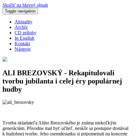
Skočiť na hlavný obsah
Toggle navigation
Aktuality
Archív
CD prílohy
In English
Kontakt
Nástroje
ALI BREZOVSKÝ - Rekapitulovali
tvorbu jubilanta i celej éry populárnej
hudby
Tvorba skladateľa Aliho Brezovského je známa niekoľkým
generáciám. Pôvodne mal byť učiteľ, neskôr sa postupne dostával
k hudobnej tvorbe. Jeho osemdesiatku si pripomenuli na koncerte