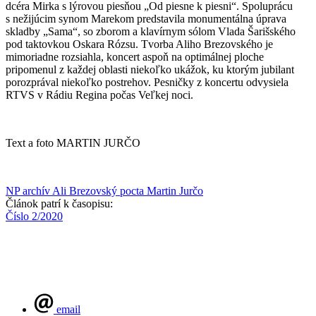
dcéra Mirka s lýrovou piesňou „Od piesne k piesni“. Spoluprácu
s nežijúcim synom Marekom predstavila monumentálna úprava
skladby „Sama“, so zborom a klavírnym sólom Vlada Šarišského
pod taktovkou Oskara Rózsu. Tvorba Aliho Brezovského je
mimoriadne rozsiahla, koncert aspoň na optimálnej ploche
pripomenul z každej oblasti niekoľko ukážok, ku ktorým jubilant
porozprával niekoľko postrehov. Pesničky z koncertu odvysiela
RTVS v Rádiu Regina počas Veľkej noci.
Text a foto MARTIN JURČO
NP archív
Ali Brezovský
pocta
Martin Jurčo
Článok patrí k časopisu:
Číslo 2/2020
email