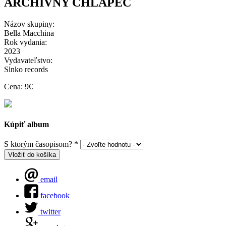
ARCHÍVNY CHLAPEC
Názov skupiny:
Bella Macchina
Rok vydania:
2023
Vydavateľstvo:
Slnko records
Cena: 9€
Kúpiť album
S ktorým časopisom?
*
Vložiť do košíka
email
facebook
twitter