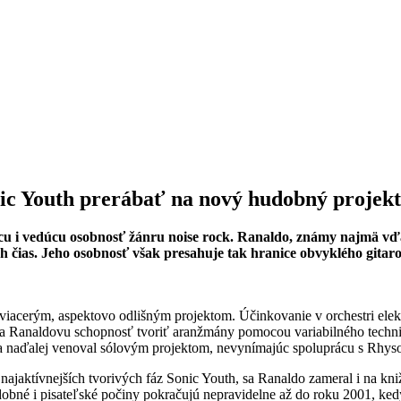
 Youth prerábať na nový hudobný projekt
 i vedúcu osobnosť žánru noise rock. Ranaldo, známy najmä vďak
kých čias. Jeho osobnosť však presahuje tak hranice obvyklého gita
viacerým, aspektovo odlišným projektom. Účinkovanie v orchestri elekt
na Ranaldovu schopnosť tvoriť aranžmány pomocou variabilného techni
a naďalej venoval sólovým projektom, nevynímajúc spoluprácu s Rh
ktívnejších tvorivých fáz Sonic Youth, sa Ranaldo zameral i na kniž
udobné i pisateľské počiny pokračujú nepravidelne až do roku 2001, k