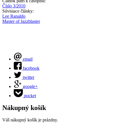
Článok patrí k časopisu:
Číslo 3/2010
Súvisiace články:
Lee Ranaldo
Master of Jazzblaster
email
facebook
twitter
google+
pocket
Nákupný košík
Váš nákupný košík je prázdny.