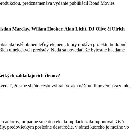
ou produkciou, predznamenáva vydanie publikácií Road Movies
istian Marclay, Wiliam Hooker, Alan Licht, DJ Olive či Ulrich
sobia ako istý obmeniteľný element, ktorý dodáva projektu hudobnú
ašich umeleckých predstáv. Nedá sa povedať, že bytostne hľadáme
šetkých zakladajúcich členov?
ovedať, že sme si túto cestu vybrali vďaka nášmu filmovému zázemiu,
ých autorov, prípadne sme do celej kompilácie zakomponovali živú
iály, predovšetkým posledné desaťročie, v rámci ktorého je možné vo