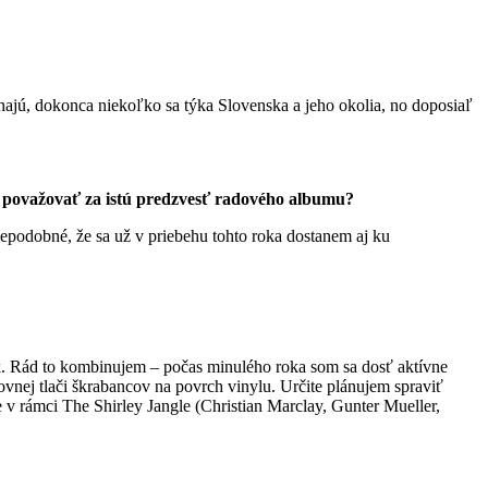
hajú, dokonca niekoľko sa týka Slovenska a jeho okolia, no doposiaľ
a považovať za istú predzvesť radového albumu?
vdepodobné, že sa už v priebehu tohto roka dostanem aj ku
ok. Rád to kombinujem – počas minulého roka som sa dosť aktívne
ovnej tlači škrabancov na povrch vinylu. Určite plánujem spraviť
 v rámci The Shirley Jangle (Christian Marclay, Gunter Mueller,