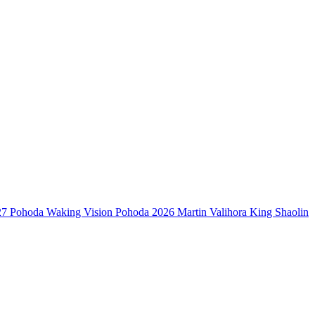
27
Pohoda
Waking Vision
Pohoda 2026
Martin Valihora
King Shaolin