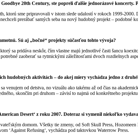
Goodbye 20th Century, ste popreli ďalšie jednorázové koncerty.
h, ktorú sme pripravovali v istom slede udalostí v rokoch 1999-2000. 
 nechceli prerábať samých seba na nový hudobný projekt – podobné kon
 samotnú. Sú aj „bočné“ projekty súčasťou tohto vývoja?
ý sa pridáva neskôr, čím vlastne majú jednotlivé časti šancu koexitova
 potrebné zaoberať sa rytmickými záležitosťami dvoch rozdielnych asp
ojich hudobných aktivitách – do akej miery vychádza jedno z druh
u sa venujem od detstva, no vizuálu ako takému až od čias na akademi
dného, skončím pri druhom – závisí to najmä od konkrétneho projektu
American Desert‘ z roku 2007. Doteraz si vymenil niekoľko vydavat
vateľským domom. Všetky tie zmeny, od Soft Skull Press, Hozomeen Pre
 názvom ‘Against Refusing‘, vychádza pod taktovkou Waterrow Press.