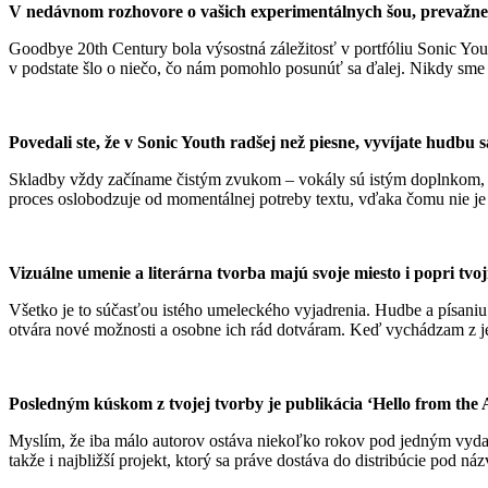
V nedávnom rozhovore o vašich experimentálnych šou, prevažne 
Goodbye 20th Century bola výsostná záležitosť v portfóliu Sonic Yout
v podstate šlo o niečo, čo nám pomohlo posunúť sa ďalej. Nikdy sme
Povedali ste, že v Sonic Youth radšej než piesne, vyvíjate hudbu
Skladby vždy začíname čistým zvukom – vokály sú istým doplnkom, ktor
proces oslobodzuje od momentálnej potreby textu, vďaka čomu nie je
Vizuálne umenie a literárna tvorba majú svoje miesto i popri tv
Všetko je to súčasťou istého umeleckého vyjadrenia. Hudbe a písani
otvára nové možnosti a osobne ich rád dotváram. Keď vychádzam z je
Posledným kúskom z tvojej tvorby je publikácia ‘Hello from the 
Myslím, že iba málo autorov ostáva niekoľko rokov pod jedným vyda
takže i najbližší projekt, ktorý sa práve dostáva do distribúcie pod