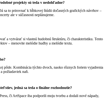
 Podobné projekty sú teda v nedohľadne?
Dá sa to prirovnať k hĺbkovej štúdii dočasných grafických návrhov –
certy ale v súčasnosti neplánujeme.
ť a vytvárať si vlastnú hudobnú štruktúru, či charakteristiku. Tento
ektov – menovite melódie hudby a melódie textu.
ého?
ckej pôde. Kombinácia týchto dvoch, naoko rôznych foriem vyjadrenia
 a požiadaviek naň.
eľstiev, jedná sa teda o finálne rozhodnutie?
ss, či ArtSpace iba podporili moju tvorbu a dodali nové nápady,