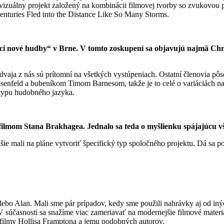
io-vizuálny projekt založený na kombinácii filmovej tvorby so zvukov
Centuries Fled into the Distance Like So Many Storms.
zici nové hudby“ v Brne. V tomto zoskupení sa objavujú najmä Chr
dvaja z nás sú prítomní na všetkých vystúpeniach. Ostatní členovia pô
senfeld a bubeníkom Timom Barnesom, takže je to celé o variáciách n
o typu hudobného jazyka.
filmom Stana Brakhagea. Jednalo sa teda o myšlienku spájajúcu v
ie mali na pláne vytvoriť špecifický typ spoločného projektu. Dá sa p
alebo Alan. Mali sme pár prípadov, kedy sme použili nahrávky aj od in
V súčasnosti sa snažíme viac zameriavať na modernejšie filmové mater
 filmy Hollisa Framptona a jemu podobných autorov.