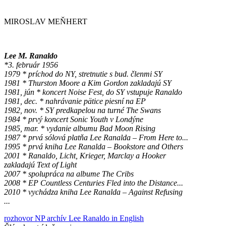
MIROSLAV MEŇHERT
Lee M. Ranaldo
*3. február 1956
1979 * príchod do NY, stretnutie s bud. členmi SY
1981 * Thurston Moore a Kim Gordon zakladajú SY
1981, jún * koncert Noise Fest, do SY vstupuje Ranaldo
1981, dec. * nahrávanie pätice piesní na EP
1982, nov. * SY predkapelou na turné The Swans
1984 * prvý koncert Sonic Youth v Londýne
1985, mar. * vydanie albumu Bad Moon Rising
1987 * prvá sólová platňa Lee Ranalda – From Here to...
1995 * prvá kniha Lee Ranalda – Bookstore and Others
2001 * Ranaldo, Licht, Krieger, Marclay a Hooker
zakladajú Text of Light
2007 * spolupráca na albume The Cribs
2008 * EP Countless Centuries Fled into the Distance...
2010 * vychádza kniha Lee Ranalda – Against Refusing
...
rozhovor
NP archív
Lee Ranaldo
in English