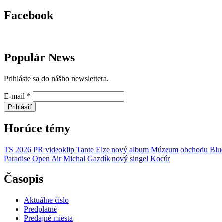
Facebook
Populár News
Prihláste sa do nášho newslettera.
E-mail
*
Prihlásiť
Horúce témy
TS 2026
PR
videoklip
Tante Elze
nový album
Múzeum obchodu
Blu
Paradise Open Air
Michal Gazdík
nový singel
Kocúr
Časopis
Aktuálne číslo
Predplatné
Predajné miesta