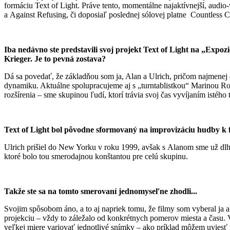
formáciu Text of Light. Práve tento, momentálne najaktívnejší, aud
a Against Refusing, či doposiaľ poslednej sólovej platne Countless 
Iba nedávno ste predstavili svoj projekt Text of Light na „Expo
Krieger. Je to pevná zostava?
Dá sa povedať, že základňou som ja, Alan a Ulrich, pričom najmenej 
dynamiku. Aktuálne spolupracujeme aj s „turntablistkou“ Marinou Ro
rozšírenia – sme skupinou ľudí, ktorí trávia svoj čas vyvíjaním istéh
Text of Light bol pôvodne sformovaný na improvizáciu hudby k 
Ulrich prišiel do New Yorku v roku 1999, avšak s Alanom sme už dlhš
ktoré bolo tou smerodajnou konštantou pre celú skupinu.
Takže ste sa na tomto smerovaní jednomyseľne zhodli...
Svojim spôsobom áno, a to aj napriek tomu, že filmy som vyberal ja 
projekciu – vždy to záležalo od konkrétnych pomerov miesta a času. 
veľkej miere variovať jednotlivé snímky – ako príklad môžem uviesť