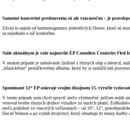
Samotné koncertné predstavenia sú ale vzácnosťou – je pravdepo
Závisí to najmä od harmonogramov jednotlivých členov, ktoré sú mome
sa nejednalo o nič konkrétne.
Stále aktuálnym je vaše najnovšie EP Countless Centuries Fled
V mojom prípade je nahrávanie zložené z rôznych etáp a intencií, naj
„klasickému“ pesničkovému albumu, ktorý by si zaslúžil istú pozorno
Spomínané 12“ EP oslavuje svojím dizajnom 15. výročie vydavate
V tomto prípade som chcel spraviť niečo výnimočné, pričom nejde an
venoval tvorbe rôznych druhov vizuálov zo starých platní. Zoškrabáva
niečo podobné vo viacerých veľkostiach – od 10“, 12“, pravdepodobne 
David Watson a ja) vydali dvojvinyl, ktorý obsahuje tri strany hudby