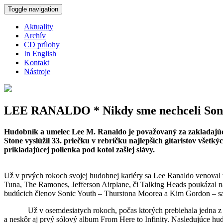
Skočiť na hlavný obsah
Toggle navigation
Aktuality
Archív
CD prílohy
In English
Kontakt
Nástroje
LEE RANALDO * Nikdy sme nechceli Sonic
Hudobník a umelec Lee M. Ranaldo je považovaný za zakladajúcu
Stone vyslúžil 33. priečku v rebríčku najlepších gitaristov všet
prikladajúcej polienka pod kotol zašlej slávy.
Už v prvých rokoch svojej hudobnej kariéry sa Lee Ranaldo venoval 
Tuna, The Ramones, Jefferson Airplane, či Talking Heads poukázal 
budúcich členov Sonic Youth – Thurstona Moorea a Kim Gordon – s
Už v osemdesiatych rokoch, počas ktorých prebiehala jedna z naja
a neskôr aj prvý sólový album From Here to Infinity. Nasledujúce h