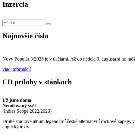
Inzercia
Vyhľadávanie
Hľadať
Najnovšie číslo
Nový Populár 3/2026 je v tlačiarni. Až do nedele 9. augusta si ho môže
viac informácií
CD prílohy v stánkoch
Už jsme doma
Nemilovaný svět
(
Indies Scope
2022/2026
)
Druhé studiové album legendární české alternativní rockové kapely,
anglický texty.