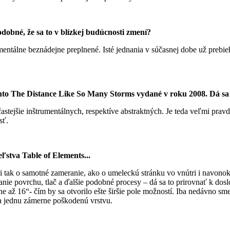
dobné, že sa to v blízkej budúcnosti zmení?
ntálne beznádejne preplnené. Isté jednania v súčasnej dobe už prebie
 Into The Distance Like So Many Storms vydané v roku 2008. Dá s
častejšie inštrumentálnych, respektíve abstraktných. Je teda veľmi pra
sť.
ľstva Table of Elements...
i tak o samotné zameranie, ako o umeleckú stránku vo vnútri i navon
nie povrchu, tlač a ďalšie podobné procesy – dá sa to prirovnať k dosl
až 16“- čím by sa otvorilo ešte širšie pole možností. Iba nedávno sme
 a jednu zámerne poškodenú vrstvu.