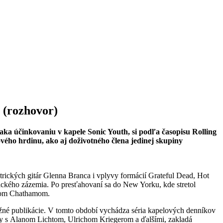
 (rozhovor)
a účinkovaniu v kapele Sonic Youth, si podľa časopisu Rolling
rového hrdinu, ako aj doživotného člena jedinej skupiny
rických gitár Glenna Branca i vplyvy formácií Grateful Dead, Hot
ckého zázemia. Po presťahovaní sa do New Yorku, kde stretol
ysom Chathamom.
né publikácie. V tomto období vychádza séria kapelových denníkov
edy s Alanom Lichtom, Ulrichom Kriegerom a ďalšími, zakladá