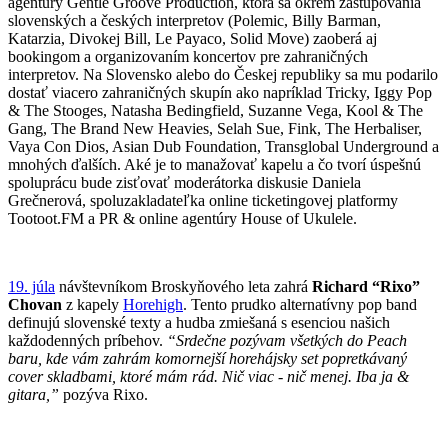
agentúry Gentle Groove Production, ktorá sa okrem zastupovania
slovenských a českých interpretov (Polemic, Billy Barman,
Katarzia, Divokej Bill, Le Payaco, Solid Move) zaoberá aj
bookingom a organizovaním koncertov pre zahraničných
interpretov. Na Slovensko alebo do Českej republiky sa mu podarilo
dostať viacero zahraničných skupín ako napríklad Tricky, Iggy Pop
& The Stooges, Natasha Bedingfield, Suzanne Vega, Kool & The
Gang, The Brand New Heavies, Selah Sue, Fink, The Herbaliser,
Vaya Con Dios, Asian Dub Foundation, Transglobal Underground a
mnohých ďalších. Aké je to manažovať kapelu a čo tvorí úspešnú
spoluprácu bude zisťovať moderátorka diskusie Daniela
Grečnerová, spoluzakladateľka online ticketingovej platformy
Tootoot.FM a PR & online agentúry House of Ukulele.
19. júla
návštevníkom Broskyňového leta zahrá
Richard “Rixo”
Chovan
z kapely
Horehigh
. Tento prudko alternatívny pop band
definujú slovenské texty a hudba zmiešaná s esenciou našich
každodenných príbehov.
“Srdečne pozývam všetkých do Peach
baru, kde vám zahrám komornejší horehájsky set popretkávaný
cover skladbami, ktoré mám rád. Nič viac - nič menej. Iba ja &
gitara,”
pozýva Rixo.