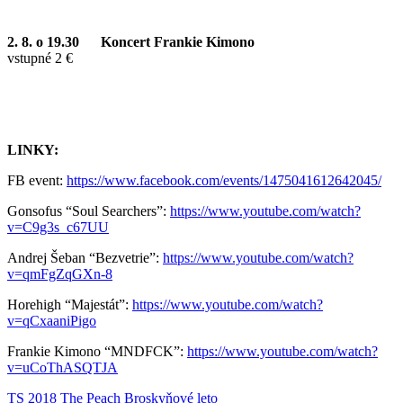
2. 8. o 19.30
Koncert Frankie Kimono
vstupné 2 €
LINKY:
FB event:
https://www.facebook.com/events/1475041612642045/
Gonsofus “Soul Searchers”:
https://www.youtube.com/watch?
v=C9g3s_c67UU
Andrej Šeban “Bezvetrie”:
https://www.youtube.com/watch?
v=qmFgZqGXn-8
Horehigh “Majestát”:
https://www.youtube.com/watch?
v=qCxaaniPigo
Frankie Kimono “MNDFCK”:
https://www.youtube.com/watch?
v=uCoThASQTJA
TS 2018
The Peach
Broskyňové leto