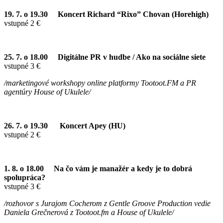
19. 7. o 19.30
Koncert Richard “Rixo” Chovan (Horehigh)
vstupné 2 €
25. 7. o 18.00
Digitálne PR v hudbe / Ako na sociálne siete
vstupné 3 €
/marketingové workshopy online platformy Tootoot.FM a PR
agentúry House of Ukulele/
26. 7. o 19.30
Koncert Apey (HU)
vstupné 2 €
1. 8. o 18.00
Na čo vám je manažér a kedy je to dobrá
spolupráca?
vstupné 3 €
/rozhovor s Jurajom Cocherom z Gentle Groove Production vedie
Daniela Grečnerová z Tootoot.fm a House of Ukulele/