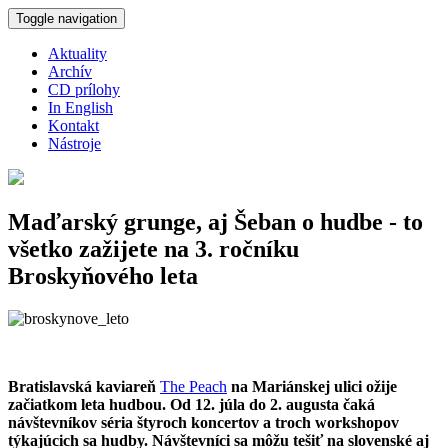
Skočiť na hlavný obsah
Toggle navigation
Aktuality
Archív
CD prílohy
In English
Kontakt
Nástroje
Maďarský grunge, aj Šeban o hudbe - to
všetko zažijete na 3. ročníku
Broskyňového leta
Bratislavská kaviareň
The Peach
na Mariánskej ulici ožije
začiatkom leta hudbou. Od 12. júla do 2. augusta čaká
návštevníkov séria štyroch koncertov a troch workshopov
týkajúcich sa hudby. Návštevníci sa môžu tešiť na slovenské aj