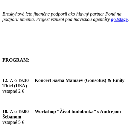
Broskyňové leto finančne podporil ako hlavný partner Fond na
podporu umenia. Projekt vznikol pod hlavičkou agentúry
go2stage
.
PROGRAM:
12. 7. o 19.30
Koncert Sasha Mamaev (Gonsofus) & Emily
Thiel (USA)
vstupné 2 €
18. 7. o 19.00
Workshop “Život hudobníka” s Andrejom
Šebanom
vstupné 5 €