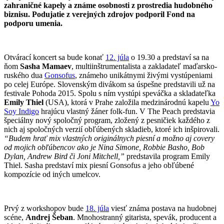
zahraničné kapely a známe osobnosti z prostredia hudobného
biznisu. Podujatie z verejných zdrojov podporil Fond na
podporu umenia.
Otvárací koncert sa bude konať
12. júla
o 19.30 a predstaví sa na
ňom
Sasha Mamaev
, multiinštrumentalista a zakladateľ maďarsko-
ruského dua
Gonsofus
, známeho unikátnymi živými vystúpeniami
po celej Európe. Slovenským divákom sa úspešne predstavili už na
festivale Pohoda 2015. Spolu s ním vystúpi speváčka a skladateľka
Emily Thiel
(USA), ktorá v Prahe založila medzinárodnú kapelu
Yo
Soy Indigo
hrajúcu vlastný žáner folk-fun. V The Peach predstavia
špeciálny nový spoločný program, zložený z pesničiek každého z
nich aj spoločných verzií obľúbených skladieb, ktoré ich inšpirovali.
“Budem hrať mix vlastných originálnych piesní a možno aj covery
od mojich obľúbencov ako je Nina Simone, Robbie Basho, Bob
Dylan, Andrew Bird či Joni Mitchell,”
predstavila program Emily
Thiel. Sasha predstaví mix piesní Gonsofus a jeho obľúbené
kompozície od iných umelcov.
Prvý z workshopov bude
18. júla
viesť známa postava na hudobnej
scéne,
Andrej Šeban
. Mnohostranný gitarista, spevák, producent a