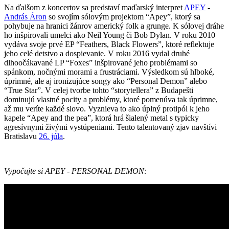
Na ďalšom z koncertov sa predstaví maďarský interpret
APEY
-
András Áron
so svojím sólovým projektom “Apey”, ktorý sa
pohybuje na hranici žánrov americký folk a grunge. K sólovej dráhe
ho inšpirovali umelci ako Neil Young či Bob Dylan. V roku 2010
vydáva svoje prvé EP “Feathers, Black Flowers”, ktoré reflektuje
jeho celé detstvo a dospievanie. V roku 2016 vydal druhé
dlhoočákavané LP “Foxes” inšpirované jeho problémami so
spánkom, nočnými morami a frustráciami. Výsledkom sú hlboké,
úprimné, ale aj ironizujúce songy ako “Personal Demon” alebo
“True Star”. V celej tvorbe tohto “storytellera” z Budapešti
dominujú vlastné pocity a problémy, ktoré pomenúva tak úprimne,
až mu veríte každé slovo. Vyznieva to ako úplný protipól k jeho
kapele “Apey and the pea”, ktorá hrá šialený metal s typicky
agresívnymi živými vystúpeniami. Tento talentovaný zjav navštívi
Bratislavu
26. júla
.
Vypočujte si APEY - PERSONAL DEMON: