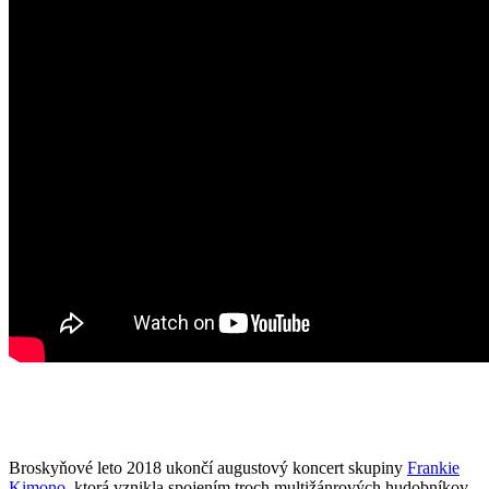
Broskyňové leto 2018 ukončí augustový koncert skupiny
Frankie
Kimono
, ktorá vznikla spojením troch multižánrových hudobníkov -