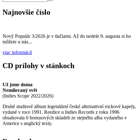
Vyhľadávanie
Hľadať
Najnovšie číslo
Nový Populár 3/2026 je v tlačiarni. Až do nedele 9. augusta si ho
môžete u nás...
viac informácií
CD prílohy v stánkoch
Už jsme doma
Nemilovaný svět
(
Indies Scope
2022/2026
)
Druhé studiové album legendární české alternativní rockové kapely,
vydané v roce 1991. Reedice u Indies Records z roku 1996
obsahovala 6 bonusových skladeb ze stejného alba vydaného v
Americe s anglický texty.