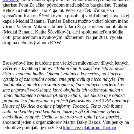
gitaristu Petra Zajačka, pôvodom maďarského basgitaristu Tamása
Beliczu a bubeníka Jara Žiga ml. Peter Zajaček účinkuje so
speváčkou Katkou Ščevlíkovou a pôsobí aj v obľúbenej slovenskej
kapele Medial Banana. Tamása Beliczu možno vidieť okrem iného
v triu s Valérom Mikom a bubeník Jaro Žigo je nielen hudobníkom
(Medial Banana, Katka Ščevlíková), ale i spolumajiteľom štúdia
Loft, producentom a zvukovým inžinierom. Na jar 2016 vydala
skupina debutový album RAW.
Broskyňové leto je určené pre všetkých milovníkov dlhých letných
večerov a kvalitnej hudby.
“Tohtoročné Broskyňové leto sa nesie
čisto v znamení hudby. Okrem kvalitných koncertov, na ktorých
vystúpia aj zahraniční hostia, sme pripravili aj niečo navyše. Pre
hudobníkov, umelcov a samozrejme aj "normálnych smrteľníkov"
sme pripravili workshopy, ktoré obohatia ich vedomosti nielen v
rámci hudobného remesla (Andrej Šeban), ale takisto aj v oblasti
propagácie a fungovania v profesii (workshopy v réžii PR agentúry
House of Ukulele a online platformy Tootoot). Tento ročník sme
siahli po kvalite pred kvantitou, takže prvýkrát budeme vyberať
symbolické vstupné. Určite sa ale o to viac oplatí prísť pozrieť,”
zhodnotil jeden z organizátorov Martin Baky Bakoš. Vstupenky na
jednotlivé podujatia je možné si
kúpiť cez platformu Tootoot
.