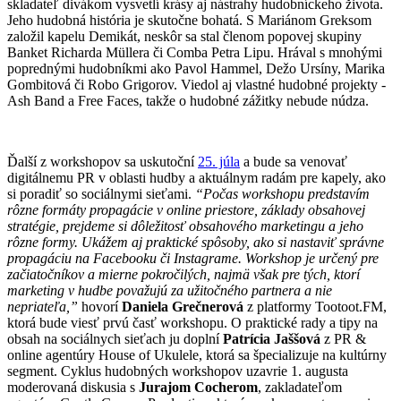
skladateľ divákom vysvetlí krásy aj nástrahy hudobníckeho života.
Jeho hudobná história je skutočne bohatá. S Mariánom Greksom
založil kapelu Demikát, neskôr sa stal členom popovej skupiny
Banket Richarda Müllera či Comba Petra Lipu. Hrával s mnohými
poprednými hudobníkmi ako Pavol Hammel, Dežo Ursíny, Marika
Gombitová či Robo Grigorov. Viedol aj vlastné hudobné projekty -
Ash Band a Free Faces, takže o hudobné zážitky nebude núdza.
Ďalší z workshopov sa uskutoční
25. júla
a bude sa venovať
digitálnemu PR v oblasti hudby a aktuálnym radám pre kapely, ako
si poradiť so sociálnymi sieťami.
“Počas workshopu predstavím
rôzne formáty propagácie v online priestore, základy obsahovej
stratégie, prejdeme si dôležitosť obsahového marketingu a jeho
rôzne formy. Ukážem aj praktické spôsoby, ako si nastaviť správne
propagáciu na Facebooku či Instagrame. Workshop je určený pre
začiatočníkov a mierne pokročilých, najmä však pre tých, ktorí
marketing v hudbe považujú za užitočného partnera a nie
nepriateľa,”
hovorí
Daniela Grečnerová
z platformy Tootoot.FM,
ktorá bude viesť prvú časť workshopu. O praktické rady a tipy na
obsah na sociálnych sieťach ju doplní
Patrícia Jaššová
z PR &
online agentúry House of Ukulele, ktorá sa špecializuje na kultúrny
segment. Cyklus hudobných workshopov uzavrie 1. augusta
moderovaná diskusia s
Jurajom Cocherom
, zakladateľom