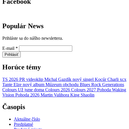
Facebook
Populár News
Prihláste sa do nášho newslettera.
E-mail
*
Prihlásiť
Horúce témy
TS 2026
PR
videoklip
Michal Gazdík
nový singel
Kocúr
Charli xcx
Tante Elze
nový album
Múzeum obchodu
Blues Rock Generations
Colours
Už jsme doma
Colours 2026
Colours 2027
Pohoda
Waking
Vision
Pohoda 2026
Martin Valihora
King Shaolin
Časopis
Aktuálne číslo
Predplatné