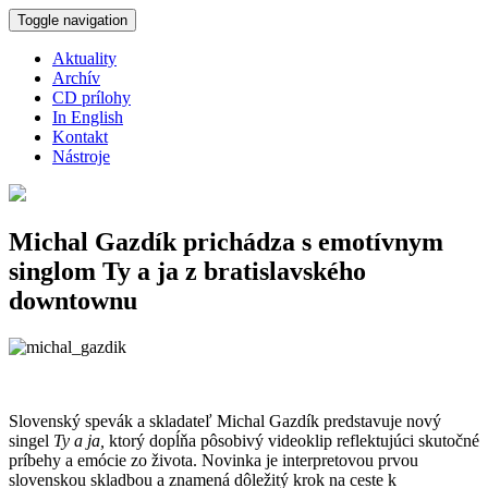
Skočiť na hlavný obsah
Toggle navigation
Aktuality
Archív
CD prílohy
In English
Kontakt
Nástroje
Michal Gazdík prichádza s emotívnym
singlom Ty a ja z bratislavského
downtownu
Slovenský spevák a skladateľ Michal Gazdík predstavuje nový
singel
Ty a ja,
ktorý dopĺňa pôsobivý videoklip reflektujúci skutočné
príbehy a emócie zo života. Novinka je interpretovou prvou
slovenskou skladbou a znamená dôležitý krok na ceste k