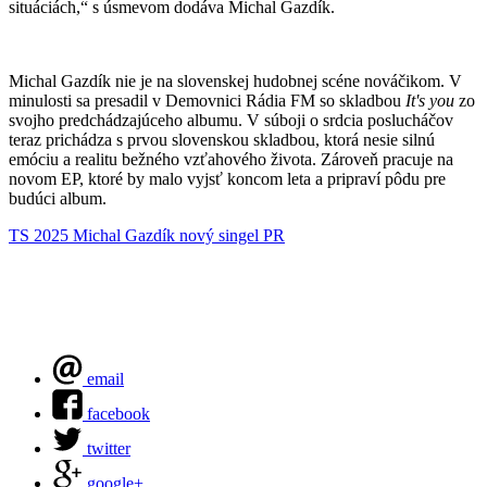
situáciách,“ s úsmevom dodáva Michal Gazdík.
Michal Gazdík nie je na slovenskej hudobnej scéne nováčikom. V
minulosti sa presadil v Demovnici Rádia FM so skladbou
It's you
zo
svojho predchádzajúceho albumu. V súboji o srdcia poslucháčov
teraz prichádza s prvou slovenskou skladbou, ktorá nesie silnú
emóciu a realitu bežného vzťahového života. Zároveň pracuje na
novom EP, ktoré by malo vyjsť koncom leta a pripraví pôdu pre
budúci album.
TS 2025
Michal Gazdík
nový singel
PR
email
facebook
twitter
google+