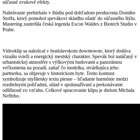
súčasné zvukové efekty.
Nahrávanie prebiehalo v štúdiu pod dohľadom producenta Domiho
Stoffa, ktorý pomohol spevákovi skladbu ošatiť do súčasného štýlu.
Mastering zastrešila česká legenda Escon Waldes z Biotech Studio v
Prahe.
Videoklip sa nakrúcal v bratislavskom downtowne, ktorý dodáva
vizuálu svieži a energický mestský charakter. Spevák bol natáčaný v
urbanistickej atmosfére s výškovými budovami a panorámou
veľkomesta na pozadí, zatiaľ čo modelka, stvárňujúca jeho
partnerku, sa objavuje v historickom byte. Tento kontrast
symbolizuje myšlienky textu piesne – hľadanie harmónie medzi
rozdielnymi pohľadmi, súlad v spolunažívaní a prekonávanie
odlišností vo vzťahu. Celkové spracovanie klipu je dielom Michala
Neffeho.