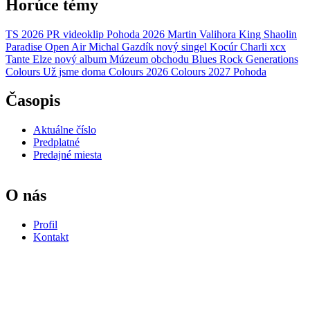
Horúce témy
TS 2026
PR
videoklip
Pohoda 2026
Martin Valihora
King Shaolin
Paradise Open Air
Michal Gazdík
nový singel
Kocúr
Charli xcx
Tante Elze
nový album
Múzeum obchodu
Blues Rock Generations
Colours
Už jsme doma
Colours 2026
Colours 2027
Pohoda
Časopis
Aktuálne číslo
Predplatné
Predajné miesta
O nás
Profil
Kontakt