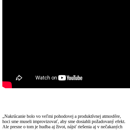
„Nakrúcanie bolo vo veľmi pohodovej a produktívnej atmosfére,
hoci sme museli improvizovať, aby sme dosiahli požadovaný efekt.
Ale presne o tom je hudba aj život, nájsť riešenia aj v nečakaných