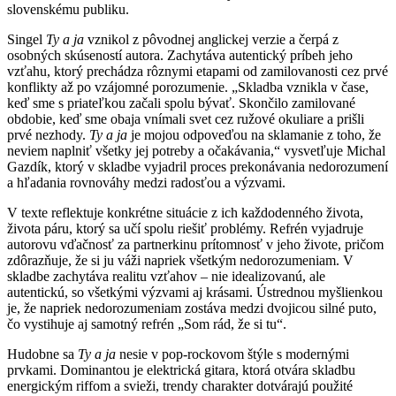
slovenskému publiku.
Singel
Ty a ja
vznikol z pôvodnej anglickej verzie a čerpá z
osobných skúseností autora. Zachytáva autentický príbeh jeho
vzťahu, ktorý prechádza rôznymi etapami od zamilovanosti cez prvé
konflikty až po vzájomné porozumenie. „Skladba vznikla v čase,
keď sme s priateľkou začali spolu bývať. Skončilo zamilované
obdobie, keď sme obaja vnímali svet cez ružové okuliare a prišli
prvé nezhody.
Ty a ja
je mojou odpoveďou na sklamanie z toho, že
neviem naplniť všetky jej potreby a očakávania,“ vysvetľuje Michal
Gazdík, ktorý v skladbe vyjadril proces prekonávania nedorozumení
a hľadania rovnováhy medzi radosťou a výzvami.
V texte reflektuje konkrétne situácie z ich každodenného života,
života páru, ktorý sa učí spolu riešiť problémy. Refrén vyjadruje
autorovu vďačnosť za partnerkinu prítomnosť v jeho živote, pričom
zdôrazňuje, že si ju váži napriek všetkým nedorozumeniam. V
skladbe zachytáva realitu vzťahov – nie idealizovanú, ale
autentickú, so všetkými výzvami aj krásami. Ústrednou myšlienkou
je, že napriek nedorozumeniam zostáva medzi dvojicou silné puto,
čo vystihuje aj samotný refrén „Som rád, že si tu“.
Hudobne sa
Ty a ja
nesie v pop-rockovom štýle s modernými
prvkami. Dominantou je elektrická gitara, ktorá otvára skladbu
energickým riffom a svieži, trendy charakter dotvárajú použité