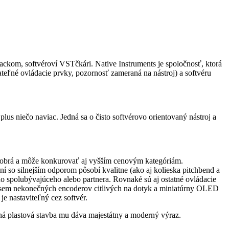
ackom, softvéroví VSTčkári. Native Instruments je spoločnosť, ktorá
teľné ovládacie prvky, pozornosť zameraná na nástroj) a softvéru
us niečo naviac. Jedná sa o čisto softvérovo orientovaný nástroj a
i dobrá a môže konkurovať aj vyšším cenovým kategóriám.
 so silnejším odporom pôsobí kvalitne (ako aj kolieska pitchbend a
ho spolubývajúceho alebo partnera. Rovnaké sú aj ostatné ovládacie
je osem nekonečných encoderov citlivých na dotyk a miniatúrny OLED
e nastaviteľný cez softvér.
tná plastová stavba mu dáva majestátny a moderný výraz.