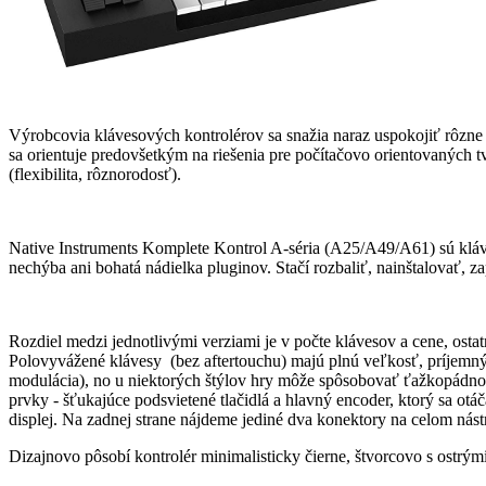
Výrobcovia klávesových kontrolérov sa snažia naraz uspokojiť rôzne 
sa orientuje predovšetkým na riešenia pre počítačovo orientovaných 
(flexibilita, rôznorodosť).
Native Instruments Komplete Kontrol A-séria (A25/A49/A61) sú kláves
nechýba ani bohatá nádielka pluginov. Stačí rozbaliť, nainštalovať, za
Rozdiel medzi jednotlivými verziami je v počte klávesov a cene, ost
Polovyvážené klávesy (bez aftertouchu) majú plnú veľkosť, príjemný 
modulácia), no u niektorých štýlov hry môže spôsobovať ťažkopádnosť
prvky - šťukajúce podsvietené tlačidlá a hlavný encoder, ktorý sa 
displej. Na zadnej strane nájdeme jediné dva konektory na celom nástr
Dizajnovo pôsobí kontrolér minimalisticky čierne, štvorcovo s ostrým