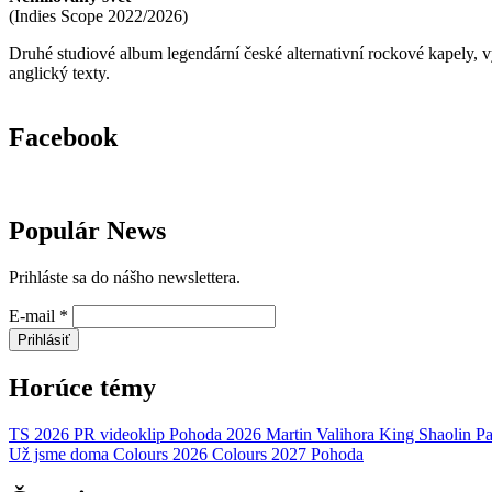
(
Indies Scope
2022/2026
)
Druhé studiové album legendární české alternativní rockové kapely,
anglický texty.
Facebook
Populár News
Prihláste sa do nášho newslettera.
E-mail
*
Prihlásiť
Horúce témy
TS 2026
PR
videoklip
Pohoda 2026
Martin Valihora
King Shaolin
Pa
Už jsme doma
Colours 2026
Colours 2027
Pohoda