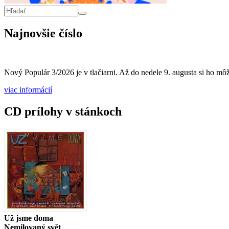
Vyhľadávanie
Hľadať
Najnovšie číslo
Nový Populár 3/2026 je v tlačiarni. Až do nedele 9. augusta si ho môže
viac informácií
CD prílohy v stánkoch
Už jsme doma
Nemilovaný svět