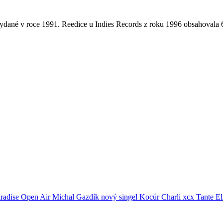
 vydané v roce 1991. Reedice u Indies Records z roku 1996 obsahovala
radise Open Air
Michal Gazdík
nový singel
Kocúr
Charli xcx
Tante El