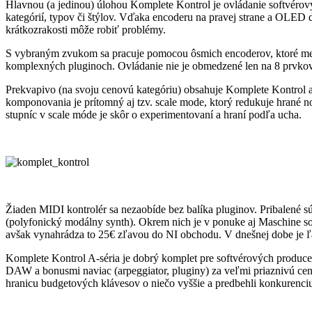
Hlavnou (a jedinou) úlohou Komplete Kontrol je ovládanie softvérový
kategórií, typov či štýlov. Vďaka encoderu na pravej strane a OLED d
krátkozrakosti môže robiť problémy.
S vybraným zvukom sa pracuje pomocou ôsmich encoderov, ktoré menia 
komplexných pluginoch. Ovládanie nie je obmedzené len na 8 prvkov -
Prekvapivo (na svoju cenovú kategóriu) obsahuje Komplete Kontrol 
komponovania je prítomný aj tzv. scale mode, ktorý redukuje hrané n
stupníc v scale móde je skôr o experimentovaní a hraní podľa ucha.
Žiaden MIDI kontrolér sa nezaobíde bez balíka pluginov. Pribalené 
(polyfonický modálny synth). Okrem nich je v ponuke aj Maschine so
avšak vynahrádza to 25€ zľavou do NI obchodu. V dnešnej dobe je ľa
Komplete Kontrol A-séria je dobrý komplet pre softvérových produce
DAW a bonusmi naviac (arpeggiator, pluginy) za veľmi priaznivú cenu
hranicu budgetových klávesov o niečo vyššie a predbehli konkurenciu 