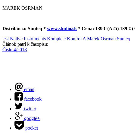
MAREK OSRMAN
Distribúcia: Sunteq *
www.studio.sk
* Cena: 139 € (A25) 189 € (
test
Native Instruments
Komplete Kontrol A
Marek Osrman
Sunteq
Článok patrí k časopisu:
Číslo 4/2018
email
facebook
twitter
google+
pocket