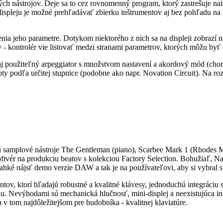
ch nástrojov. Deje sa to cez rovnomenný program, ktorý zastrešuje nai
ispleju je možné prehľadávať zbierku inštrumentov aj bez pohľadu na m
jeho parametre. Dotykom niektorého z nich sa na displeji zobrazí náz
 kontrolér vie listovať medzi stranami parametrov, ktorých môžu byť 
aj použiteľný arpeggiator s množstvom nastavení a akordový mód (ch
oty podľa určitej stupnice (podobne ako napr. Novation Circuit). Na r
sú samplové nástroje The Gentleman (piano), Scarbee Mark 1 (Rhodes 
ftvér na produkciu beatov s kolekciou Factory Selection. Bohužiaľ, 
hké nájsť demo verzie DAW a tak je na používateľovi, aby si vybral s
ntov, ktorí hľadajú robustné a kvalitné klávesy, jednoduchú integrác
. Nevýhodami sú mechanická hlučnosť, mini-displej a neexistujúca int
v tom najdôležitejšom pre hudobníka - kvalitnej klaviatúre.