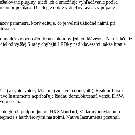
nštalované pluginy, triedi ich a umožňuje vyhľadávanie podľa
onitor počítača. Displej je dobre viditeľný, avšak v prípade
ov parametra, ktorý edituje, čo je veľmi užitočné najmä pri
desiatky.
ord mode) s možnosťou hrania akordov jednou klávesou. Na uľahčenie
ozdiel od vyššej S-rady chýbajú LEDky nad klávesami, takže hranie
Mk1) a syntetizátory Monark (vintage monosynth), Reaktor Prism
Native Instruments nepribaľuje žiadnu demo/okresanú verziu DAW,
voju cestu.
iu s pluginmi, podporujúcimi NKS štandard, základným ovládaním
egrácia s hardvérovými nástrojmi. Native Instruments posunuli