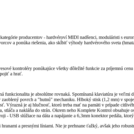
kategórie producentov - hardvéroví MIDI nadšenci, moduláristi s euror
tvorcov a ponúka riešenia, ako skĺbiť výhody hardvérového sveta (hmata
ové kontroléry ponúkajúce všetky dôležité funkcie za príjemnú cenu pl
pojiť a hrať.
atná funkcionalita je absolútne rovnaká. Spomínaná klaviatúra je veľm
zaoblený povrch a "hutnú" mechaniku. Hlboký stisk (1,2 mm) v spojení
. Výrazná je aj hlučnosť, ktorú treba mať na pamäti v prípade citlivé
otáča, stláča a nakláňa do strán. Okrem neho Komplete Kontrol obsahu
oji - USB slúžiace na dáta a napájanie a 6,3mm konektor pedála, ktorý j
i hranami a presnými líniami. Nie je prehnane ťažký, avšak jeho robus