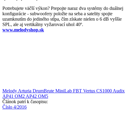
Potrebujete väčší výkon? Prepojte naraz dva systémy do duálnej
konfigurácie - subwoofery položte na seba a satelity spojte
uzamknutím do jediného stĺpa, čím získate nielen o 6 dB vyššie
SPL, ale aj vertikálny vyžarovací uhol 40º.
www.melodyshop.sk
Melody
Arturia
DrumBrute
MiniLab
FBT Vertus CS1000
Audix
AP41 OM2
AP42 OM5
Článok patrí k časopisu:
Číslo 4/2016