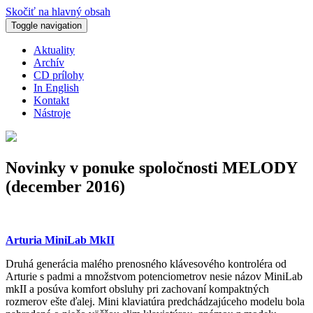
Skočiť na hlavný obsah
Toggle navigation
Aktuality
Archív
CD prílohy
In English
Kontakt
Nástroje
Novinky v ponuke spoločnosti MELODY
(december 2016)
Arturia MiniLab MkII
Druhá generácia malého prenosného klávesového kontroléra od
Arturie s padmi a množstvom potenciometrov nesie názov MiniLab
mkII a posúva komfort obsluhy pri zachovaní kompaktných
rozmerov ešte ďalej. Mini klaviatúra predchádzajúceho modelu bola