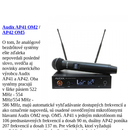
Audix AP41 OM2
/
AP42 OM5
O tom, že analógové
bezdrôtové systémy
ešte zďaleka
nepovedali posledné
slovo, svedčia aj
novinky amerického
výrobcu Audix
AP41 a AP42. Oba
systémy pracujú
v šírke pásiem 522
MHz - 554
MHz/554 MHz -
586 MHz, majú automatické vyhľadávanie dostupných frekvencií a
ako označenie napovedá, sú osadené osvedčenými mikrofónnymi
hlavami Audix OM2 resp. OM5. AP41 s jedným mikrofónom má
106 prednastavených frekvencií a dosah 90 m, duálny AP42 ponúka
207 frekvencií a dosah 137 m. Pre všetkých, ktorí vyžadujú