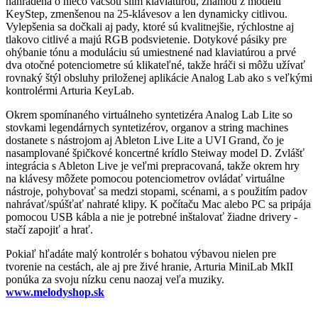
nahradená o niečo väčšou slim klaviatúrou, známou z modelu
KeyStep, zmenšenou na 25-klávesov a len dynamicky citlivou.
Vylepšenia sa dočkali aj pady, ktoré sú kvalitnejšie, rýchlostne aj
tlakovo citlivé a majú RGB podsvietenie. Dotykové pásiky pre
ohýbanie tónu a moduláciu sú umiestnené nad klaviatúrou a prvé
dva otočné potenciometre sú klikateľné, takže hráči si môžu užívať
rovnaký štýl obsluhy priloženej aplikácie Analog Lab ako s veľkými
kontrolérmi Arturia KeyLab.
Okrem spomínaného virtuálneho syntetizéra Analog Lab Lite so
stovkami legendárnych syntetizérov, organov a string machines
dostanete s nástrojom aj Ableton Live Lite a UVI Grand, čo je
nasamplované špičkové koncertné krídlo Steiway model D. Zvlášť
integrácia s Ableton Live je veľmi prepracovaná, takže okrem hry
na klávesy môžete pomocou potenciometrov ovládať virtuálne
nástroje, pohybovať sa medzi stopami, scénami, a s použitím padov
nahrávať/spúšťať nahraté klipy. K počítaču Mac alebo PC sa pripája
pomocou USB kábla a nie je potrebné inštalovať žiadne drivery -
stačí zapojiť a hrať.
Pokiaľ hľadáte malý kontrolér s bohatou výbavou nielen pre
tvorenie na cestách, ale aj pre živé hranie, Arturia MiniLab MkII
ponúka za svoju nízku cenu naozaj veľa muziky.
www.melodyshop.sk