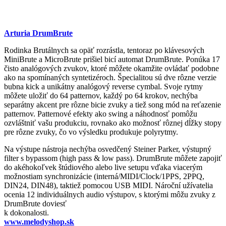
Arturia DrumBrute
Rodinka Brutálnych sa opäť rozrástla, tentoraz po klávesových
MiniBrute a MicroBrute prišiel bicí automat DrumBrute. Ponúka 17
čisto analógových zvukov, ktoré môžete okamžite ovládať podobne
ako na spomínaných syntetizéroch. Špecialitou sú dve rôzne verzie
bubna kick a unikátny analógový reverse cymbal. Svoje rytmy
môžete uložiť do 64 patternov, každý po 64 krokov, nechýba
separátny akcent pre rôzne bicie zvuky a tiež song mód na reťazenie
patternov. Patternové efekty ako swing a náhodnosť pomôžu
ozvláštniť vašu produkciu, rovnako ako možnosť rôznej dĺžky stopy
pre rôzne zvuky, čo vo výsledku produkuje polyrytmy.
Na výstupe nástroja nechýba osvedčený Steiner Parker, výstupný
filter s bypassom (high pass & low pass). DrumBrute môžete zapojiť
do akéhokoľvek štúdiového alebo live setupu vďaka viacerým
možnostiam synchronizácie (interná/MIDI/Clock/1PPS, 2PPQ,
DIN24, DIN48), taktiež pomocou USB MIDI. Nároční užívatelia
ocenia 12 individuálnych audio výstupov, s ktorými môžu zvuky z
DrumBrute doviesť
k dokonalosti.
www.melodyshop.sk