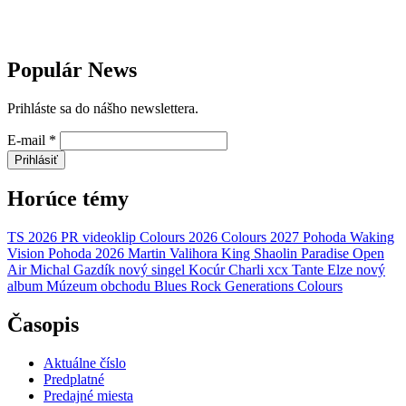
Populár News
Prihláste sa do nášho newslettera.
E-mail
*
Prihlásiť
Horúce témy
TS 2026
PR
videoklip
Colours 2026
Colours 2027
Pohoda
Waking
Vision
Pohoda 2026
Martin Valihora
King Shaolin
Paradise Open
Air
Michal Gazdík
nový singel
Kocúr
Charli xcx
Tante Elze
nový
album
Múzeum obchodu
Blues Rock Generations
Colours
Časopis
Aktuálne číslo
Predplatné
Predajné miesta