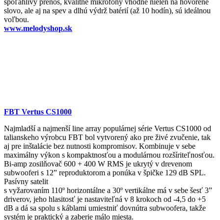
spoľahlivý prenos, kvalitné mikrofóny vhodné nielen na hovorené
slovo, ale aj na spev a dlhú výdrž batérií (až 10 hodín), sú ideálnou
voľbou.
www.melodyshop.sk
F
BT Vertus CS1000
Najmladší a najmenší line array populárnej série Vertus CS1000 od
talianskeho výrobcu FBT bol vytvorený ako pre živé zvučenie, tak
aj pre inštalácie bez nutnosti kompromisov. Kombinuje v sebe
maximálny výkon s kompaktnosťou a modulárnou rozšíriteľnosťou.
Bi-amp zosilňovač 600 + 400 W RMS je ukrytý v drevenom
subwooferi s 12” reproduktorom a ponúka v špičke 129 dB SPL.
Pasívny satelit
s vyžarovaním 110º horizontálne a 30º vertikálne má v sebe šesť 3”
driverov, jeho hlasitosť je nastaviteľná v 8 krokoch od -4,5 do +5
dB a dá sa spolu s káblami umiestniť dovnútra subwoofera, takže
systém je praktický a zaberie málo miesta.