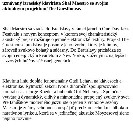
uznávaný izraelský klavirista Shai Maestro so svojim
aktuálnym projektom The Guesthouse.
Shai Maestro sa vracia do Bratislavy v rámci jarného One Day Jazz
Festivalu s novým konceptom, v ktorom svoj charakteristický
akustický prejav rozširuje o jemné elektronické textúry. Projekt The
Guesthouse predstavuje posun v jeho tvorbe, ktorý je intímny,
zároveň zvukovo bohatý a súčasný. Do Bratislavy prichádza so
svojím energickým kvartetom z New Yorku, zloženým z najlepších
jazzových hráčov súčasnej generácie.
Klavírnu líniu dopĺňa fenomenálny Gadi Lehavi na klávesoch a
elektronike. Rytmickú sekciu tvoria dlhoroční spolupracovníci –
kontrabasista Jorge Roeder a bubeník Ofri Nehemya. Spoločne
vytvárajú dynamický, citlivý a mimoriadne prepojený zvukový svet.
Pre fanúšikov moderného jazzu ide o jeden z vrcholov sezóny –
Maestro je známy schopnosťou spájať precíznu techniku s hlbokou
naratívnou lyrikou, ktorá sa v jedinečnej akustike Moyzesovej siene
naplno rozvinie.