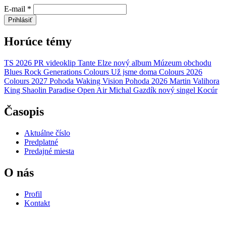
E-mail
*
Prihlásiť
Horúce témy
TS 2026
PR
videoklip
Tante Elze
nový album
Múzeum obchodu
Blues Rock Generations
Colours
Už jsme doma
Colours 2026
Colours 2027
Pohoda
Waking Vision
Pohoda 2026
Martin Valihora
King Shaolin
Paradise Open Air
Michal Gazdík
nový singel
Kocúr
Časopis
Aktuálne číslo
Predplatné
Predajné miesta
O nás
Profil
Kontakt