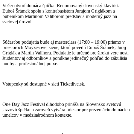
Večer otvorí domáca špička. Renomovaný slovenský klavirista
Ľuboš Šrámek spolu s kontrabasistom Jurajom Griglákom a
bubeníkom Martinom Valihorom predstavia moderný jazz na
svetovej úrovni.
Súčasťou podujatia bude aj masterclass (17:00 – 19:00) priamo v
priestoroch Moyzesovej siene, ktorú povedú Ľuboš Šrámek, Juraj
Griglák a Martin Valihora. Podujatie je určené pre širokú verejnosť,
študentov aj odborníkov a ponúkne jedinečný pohľad do zákulisia
hudby a profesionálnej praxe.
Vstupenky sú dostupné v sieti Ticketlive.sk.
One Day Jazz Festival dlhodobo prináša na Slovensko svetovú
jazzovú špičku a zároveň vytvára priestor pre prezentáciu domácich
umelcov v medzinárodnom kontexte.