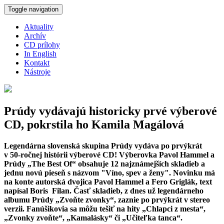
Skočiť na hlavný obsah
Toggle navigation
Aktuality
Archív
CD prílohy
In English
Kontakt
Nástroje
Prúdy vydávajú historicky prvé výberové
CD, pokrstila ho Kamila Magálová
Legendárna slovenská skupina Prúdy vydáva po prvýkrát
v 50-ročnej histórii výberové CD! Výberovka
Pavol Hammel a
Prúdy „The Best Of“
obsahuje 12 najznámejších skladieb a
jednu novú pieseň s názvom "Víno, spev a ženy". Novinku má
na konte autorská dvojica Pavol Hammel a Fero Griglák, text
napísal Boris Filan. Časť skladieb, z dnes už legendárneho
albumu Prúdy „Zvoňte zvonky“, zaznie po prvýkrát v stereo
verzii. Fanúšikovia sa môžu tešiť na hity „Chlapci z mesta“,
„Zvonky zvoňte“, „Kamalásky“ či „Učiteľka tanca“.