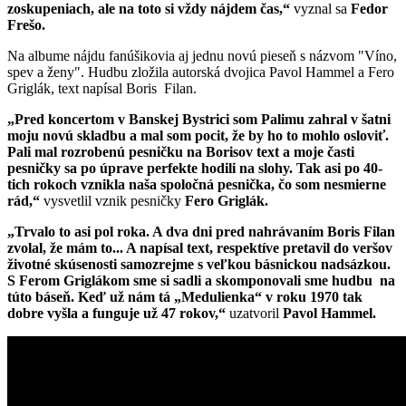
zoskupeniach, ale na toto si vždy nájdem čas,“
vyznal sa
Fedor
Frešo.
Na albume nájdu fanúšikovia aj jednu novú pieseň s názvom "Víno,
spev a ženy". Hudbu zložila autorská dvojica Pavol Hammel a Fero
Griglák, text napísal Boris Filan.
„Pred koncertom v Banskej Bystrici som Palimu zahral v šatni
moju novú skladbu a mal som pocit, že by ho to mohlo osloviť.
Pali mal rozrobenú pesničku na Borisov text a moje časti
pesničky sa po úprave perfekte hodili na slohy. Tak asi po 40-
tich rokoch vznikla naša spoločná pesnička, čo som nesmierne
rád,“
vysvetlil vznik pesničky
Fero Griglák.
„Trvalo to asi pol roka. A dva dni pred nahrávaním Boris Filan
zvolal, že mám to... A napísal text, respektíve pretavil do veršov
životné skúsenosti samozrejme s veľkou básnickou nadsázkou.
S Ferom Griglákom sme si sadli a skomponovali sme hudbu na
túto báseň. Keď už nám tá „Medulienka“ v roku 1970 tak
dobre vyšla a funguje už 47 rokov,“
uzatvoril
Pavol Hammel.