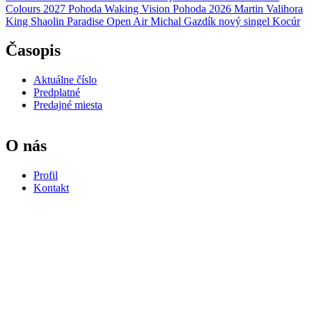
Colours 2027
Pohoda
Waking Vision
Pohoda 2026
Martin Valihora
King Shaolin
Paradise Open Air
Michal Gazdík
nový singel
Kocúr
Časopis
Aktuálne číslo
Predplatné
Predajné miesta
O nás
Profil
Kontakt