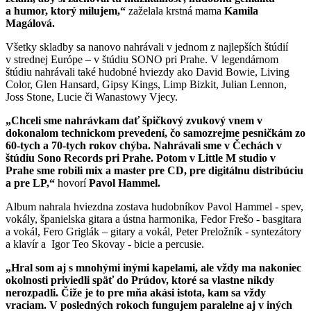
a humor, ktorý milujem,“
zaželala krstná mama
Kamila
Magálová.
Všetky skladby sa nanovo nahrávali v jednom z najlepších štúdií
v strednej Európe – v štúdiu SONO pri Prahe. V legendárnom
štúdiu nahrávali také hudobné hviezdy ako David Bowie, Living
Color, Glen Hansard, Gipsy Kings, Limp Bizkit, Julian Lennon,
Joss Stone, Lucie či Wanastowy Vjecy.
„Chceli sme nahrávkam dať špičkový zvukový vnem v
dokonalom technickom prevedení, čo samozrejme pesničkám zo
60-tych a 70-tych rokov chýba. Nahrávali sme v Čechách v
štúdiu Sono Records pri Prahe. Potom v Little M studio v
Prahe sme robili mix a master pre CD, pre digitálnu distribúciu
a pre LP,“
hovorí
Pavol Hammel.
Album nahrala hviezdna zostava hudobníkov Pavol Hammel - spev,
vokály, španielska gitara a ústna harmonika, Fedor Frešo - basgitara
a vokál, Fero Griglák – gitary a vokál, Peter Preložník - syntezátory
a klavír a Igor Teo Skovay - bicie a percusie.
„Hral som aj s mnohými inými kapelami, ale vždy ma nakoniec
okolnosti priviedli späť do Prúdov, ktoré sa vlastne nikdy
nerozpadli. Čiže je to pre mňa akási istota, kam sa vždy
vraciam. V posledných rokoch fungujem paralelne aj v iných