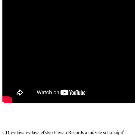
CD vydáva vydavateľstvo Pavian Records a môžete si ho kúpiť