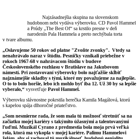
Najzásadnejšia skupina na slovenskom
hudobnom nebi vydáva výberovku. CD Pavol Hammel
a Prúdy „The Best Of“ sa krstilo presne v deň
narodenín Pala Hammela a preto nechýbala torta
v tvare albumu.
„Oslavujeme 50 rokov od platne "Zvoňte zvonky". Vtedy sa
nenahrávalo naraz v štúdiu. Pesničky vznikali priebežne v
rokoch 1967-68 v nahrávacom štúdiu v budove
Československého rozhlasu v Bratislave na Jakubovom
námestí. Pri zostavovaní výberovky bolo najťažšie skĺbiť
najznámejšie skladby s tými, ktoré my považujeme za najlepšie.
O to to bolo horšie, lebo ich mohlo byť iba 12. Už 30 by sa lepšie
vyberalo,“
vysvetľuje
Pavol Hammel.
Výberovku slávnostne pokrstila herečka Kamila Magálová, ktorú
s kapelou spája dlhoročné priateľstvo.
„Som nesmierne rada, že som mala tú možnosť stretnúť sa na
začiatku mojej kariéry s takýmito úžasnými a talentovanými
ľuďmi. Muzikál Cyrano z predmestia bola moja prvá veľká
rola, ktorá ma vykopla v mojej kariére. Palimu Hammelovi
želám, aby si zachoval tú muzikálnosť, hudobnú genialitu