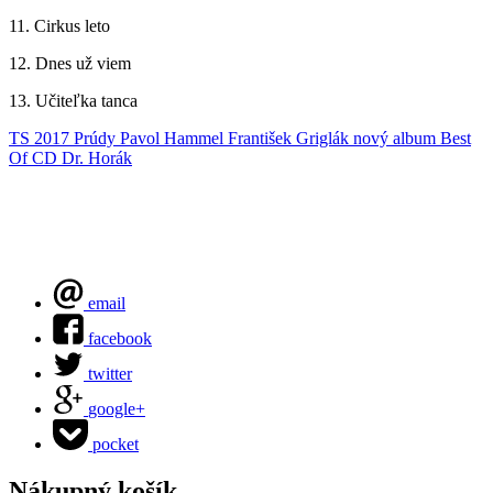
11. Cirkus leto
12. Dnes už viem
13. Učiteľka tanca
TS 2017
Prúdy
Pavol Hammel
František Griglák
nový album
Best
Of CD
Dr. Horák
email
facebook
twitter
google+
pocket
Nákupný košík