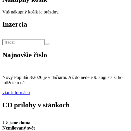
Váš nákupný košík je prázdny.
Inzercia
Vyhľadávanie
Hľadať
Najnovšie číslo
Nový Populár 3/2026 je v tlačiarni. Až do nedele 9. augusta si ho
môžete u nás...
viac informácií
CD prílohy v stánkoch
Už jsme doma
Nemilovaný svět