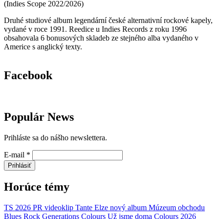
(
Indies Scope
2022/2026
)
Druhé studiové album legendární české alternativní rockové kapely,
vydané v roce 1991. Reedice u Indies Records z roku 1996
obsahovala 6 bonusových skladeb ze stejného alba vydaného v
Americe s anglický texty.
Facebook
Populár News
Prihláste sa do nášho newslettera.
E-mail
*
Prihlásiť
Horúce témy
TS 2026
PR
videoklip
Tante Elze
nový album
Múzeum obchodu
Blues Rock Generations
Colours
Už jsme doma
Colours 2026