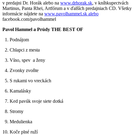
v predajni Dr. Horák alebo na
www.drhorak.sk
, v kníhkupectvách
Martinus, Panta Rhei, Artfórum a v ďalších predajniach CD. Všetky
informácie nájdete na
www.pavolhammel.sk alebo
facebook.com/pavolhammel
Pavol Hammel a Prúdy THE BEST OF
1. Podnájom
2. Chlapci z mesta
3. Víno, spev a ženy
4. Zvonky zvoňte
5. S rukami vo vreckách
6. Kamalásky
7. Ked pavúk svoje siete dotká
8. Stromy
9. Medulienka
10. Koče plné ruží