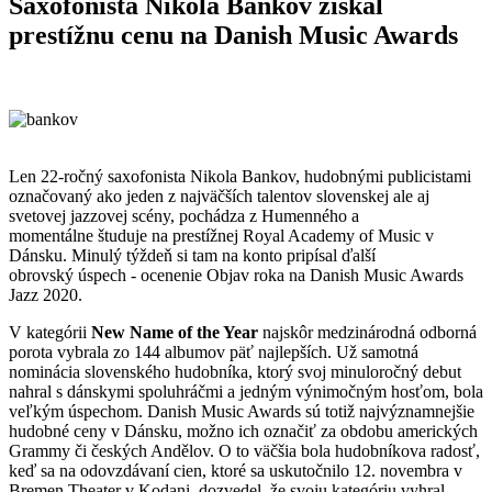
Saxofonista Nikola Bankov získal
prestížnu cenu na Danish Music Awards
Len 22-ročný saxofonista Nikola Bankov, hudobnými publicistami
označovaný ako jeden z najväčších talentov slovenskej ale aj
svetovej jazzovej scény, pochádza z Humenného a
momentálne študuje na prestížnej Royal Academy of Music v
Dánsku. Minulý týždeň si tam na konto pripísal ďalší
obrovský úspech - ocenenie Objav roka na Danish Music Awards
Jazz 2020.
V kategórii
New Name of the Year
najskôr medzinárodná odborná
porota vybrala zo 144 albumov päť najlepších. Už samotná
nominácia slovenského hudobníka, ktorý svoj minuloročný debut
nahral s dánskymi spoluhráčmi a jedným výnimočným hosťom, bola
veľkým úspechom. Danish Music Awards sú totiž najvýznamnejšie
hudobné ceny v Dánsku, možno ich označiť za obdobu amerických
Grammy či českých Andělov. O to väčšia bola hudobníkova radosť,
keď sa na odovzdávaní cien, ktoré sa uskutočnilo 12. novembra v
Bremen Theater v Kodani, dozvedel, že svoju kategóriu vyhral.