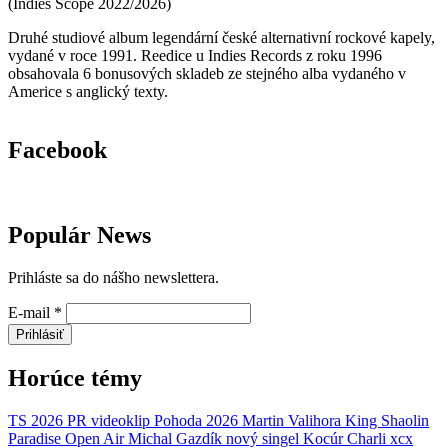
(
Indies Scope
2022/2026
)
Druhé studiové album legendární české alternativní rockové kapely,
vydané v roce 1991. Reedice u Indies Records z roku 1996
obsahovala 6 bonusových skladeb ze stejného alba vydaného v
Americe s anglický texty.
Facebook
Populár News
Prihláste sa do nášho newslettera.
E-mail
*
Prihlásiť
Horúce témy
TS 2026
PR
videoklip
Pohoda 2026
Martin Valihora
King Shaolin
Paradise Open Air
Michal Gazdík
nový singel
Kocúr
Charli xcx