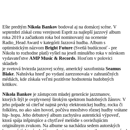
Ešte predtým
Nikola Bankov
bodoval aj na domácej scéne. V
septembri získal cenu verejnosti Esprit za najlepší jazzový album
roka 2019 a začiatkom roka bol nominovaný na ocenenie
Radio_Head Award v kategórii Jazzová hudba. Album s
optimistickým názvom
Bright Future
(Svetlá budúcnosť - pre
Nikolu to rozhodne platí) vyšiel na jeseň minulého roka v nórskom
vydavateľstve
AMP Music & Records
. Hosťom v polovici
skladieb
je svetová hviezda jazzovej scény, americký saxofonista
Seamus
Blake
. Nahrávka hneď po vydaní zarezonovala v zahraničných
médiách, kde získala veľmi pozitívne hodnotenia hudobných
kritikov.
Nikola Bankov
je zástupcom mladej generácie jazzmanov,
ktorých štýl je ovplyvnený širokým spektrom hudobných žánrov. V
jeho prípade sú citeľné najmä prvky elektronickej hudby, rocku či
folklóru, no ako sám hovorí, počúva množstvo rôznej hudby vrátane
hip- hopu. Jeho debutový album zachytáva autentickú výpoveď,
ktorá spája inšpirujúce a chytľavé melódie s osviežujúcim
originálnym zvukom. Na albume sa nachádza sedem autorských