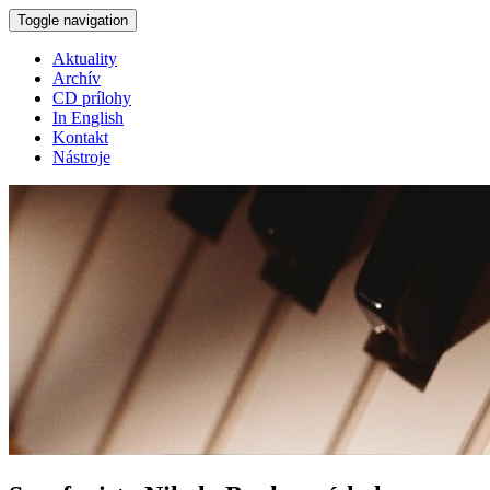
Skočiť na hlavný obsah
Toggle navigation
Aktuality
Archív
CD prílohy
In English
Kontakt
Nástroje