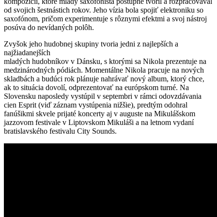
kompozícií, ktoré mladý saxofonista postupne tvoril a rozpracovával
od svojich šestnástich rokov. Jeho vízia bola spojiť elektroniku so
saxofónom, pričom experimentuje s rôznymi efektmi a svoj nástroj
posúva do nevídaných polôh.
Zvyšok jeho hudobnej skupiny tvoria jedni z najlepších a
najžiadanejších
mladých hudobníkov v Dánsku, s ktorými sa Nikola prezentuje na
medzinárodných pódiách. Momentálne Nikola pracuje na nových
skladbách a budúci rok plánuje nahrávať nový album, ktorý chce,
ak to situácia dovolí, odprezentovať na európskom turné. Na
Slovensku naposledy vystúpil v septembri v rámci odovzdávania
cien Esprit (viď záznam vystúpenia nižšie), predtým odohral
fanúšikmi skvele prijaté koncerty aj v auguste na Mikulášskom
jazzovom festivale v Liptovskom Mikuláši a na letnom vydaní
bratislavského festivalu City Sounds.