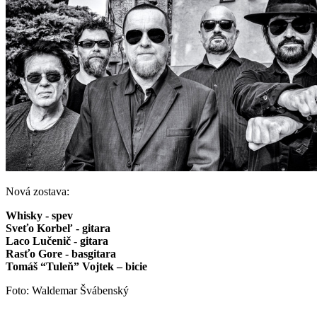
Nová zostava:
Whisky - spev
Sveťo Korbeľ - gitara
Laco Lučenič - gitara
Rasťo Gore - basgitara
Tomáš “Tuleň” Vojtek – bicie
Foto: Waldemar Švábenský