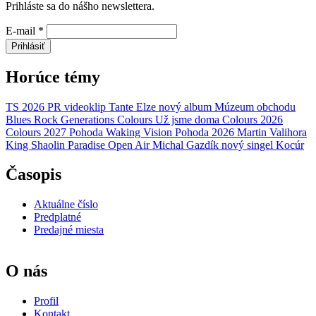
Prihláste sa do nášho newslettera.
E-mail
*
Prihlásiť
Horúce témy
TS 2026
PR
videoklip
Tante Elze
nový album
Múzeum obchodu
Blues Rock Generations
Colours
Už jsme doma
Colours 2026
Colours 2027
Pohoda
Waking Vision
Pohoda 2026
Martin Valihora
King Shaolin
Paradise Open Air
Michal Gazdík
nový singel
Kocúr
Časopis
Aktuálne číslo
Predplatné
Predajné miesta
O nás
Profil
Kontakt