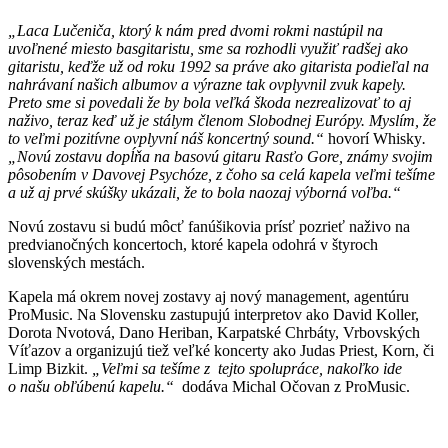
„Laca Lučeniča, ktorý k nám pred dvomi rokmi nastúpil na
uvoľnené miesto basgitaristu, sme sa rozhodli využiť radšej ako
gitaristu, keďže už od roku 1992 sa práve ako gitarista podieľal na
nahrávaní našich albumov a výrazne tak ovplyvnil zvuk kapely.
Preto sme si povedali že by bola veľká škoda nezrealizovať to aj
naživo, teraz keď už je stálym členom Slobodnej Európy. Myslím, že
to veľmi pozitívne ovplyvní náš koncertný sound.“
hovorí Whisky
.
„Novú zostavu dopĺňa na basovú gitaru Rasťo Gore, známy svojim
pôsobením v Davovej Psychóze, z čoho sa celá kapela veľmi tešíme
a už aj prvé skúšky ukázali, že to bola naozaj výborná voľba.“
Novú zostavu si budú môcť fanúšikovia prísť pozrieť naživo na
predvianočných koncertoch, ktoré kapela odohrá v štyroch
slovenských mestách.
Kapela má okrem novej zostavy aj nový management, agentúru
ProMusic. Na Slovensku zastupujú interpretov ako David Koller,
Dorota Nvotová, Dano Heriban, Karpatské Chrbáty, Vrbovských
Víťazov a organizujú tiež veľké koncerty ako Judas Priest, Korn, či
Limp Bizkit.
„Veľmi sa tešíme z tejto spolupráce, nakoľko ide
o našu obľúbenú kapelu.“
dodáva Michal Očovan z ProMusic.