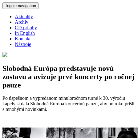
Skočiť na hlavný obsah
Toggle navigation
Aktuality
Archív
CD prílohy
In English
Kontakt
Nástroje
Slobodná Európa predstavuje novú
zostavu a avizuje prvé koncerty po ročnej
pauze
Po úspešnom a vypredanom minuloročnom turné k 30. výročiu
kapely si dala Slobodná Európa koncertnú pauzu, aby po roku prišli
s mnohými novinkami.