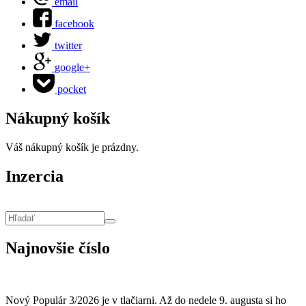
email
facebook
twitter
google+
pocket
Nákupný košík
Váš nákupný košík je prázdny.
Inzercia
Vyhľadávanie
Hľadať
Najnovšie číslo
Nový Populár 3/2026 je v tlačiarni. Až do nedele 9. augusta si ho