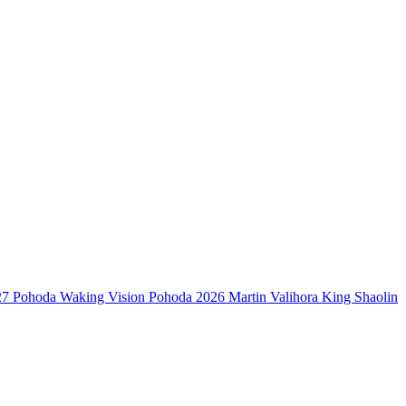
27
Pohoda
Waking Vision
Pohoda 2026
Martin Valihora
King Shaolin