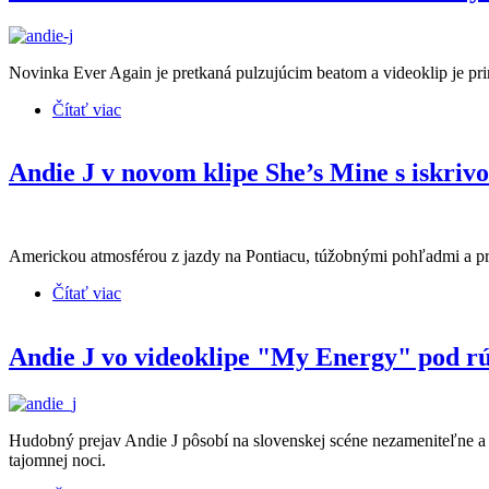
Novinka Ever Again je pretkaná pulzujúcim beatom a videoklip je pr
Čítať viac
o Andie J sa ocitla v dvoch svetoch v ten istý čas, p
Andie J v novom klipe She’s Mine s iskri
Americkou atmosférou z jazdy na Pontiacu, túžobnými pohľadmi a príb
Čítať viac
o Andie J v novom klipe She’s Mine s iskrivou dyna
Andie J vo videoklipe "My Energy" pod rú
Hudobný prejav Andie J pôsobí na slovenskej scéne nezameniteľne a 
tajomnej noci.