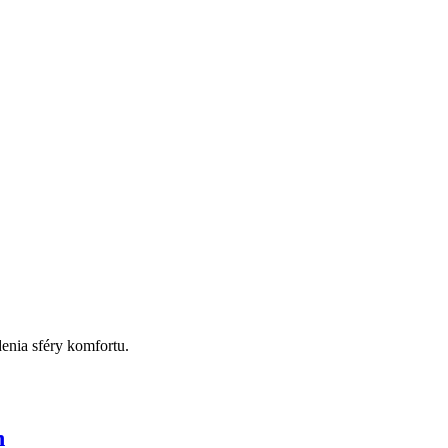
denia sféry komfortu.
n