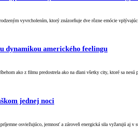
irodzeným vyvrcholením, ktorý znázorňuje dve rôzne emócie vplývajúce
ozrite si vydarenú novinku Ever Again
vou dynamikou amerického feelingu
ehom ako z filmu predostrela ako na dlani všetky city, ktoré sa nesú 
mikou amerického feelingu
škom jednej noci
príjemne osviežujúco, jemnosť a zároveň energická sila vyžarujú aj v