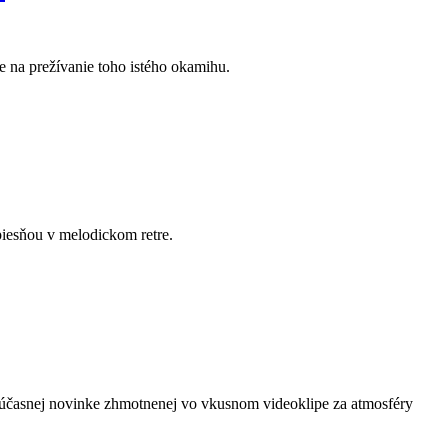
 na prežívanie toho istého okamihu.
piesňou v melodickom retre.
 súčasnej novinke zhmotnenej vo vkusnom videoklipe za atmosféry