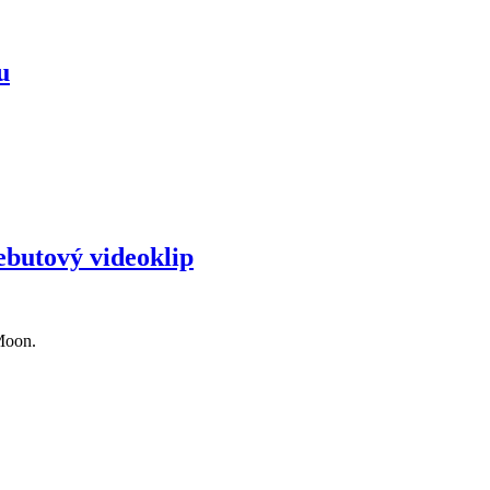
u
ebutový videoklip
Moon.