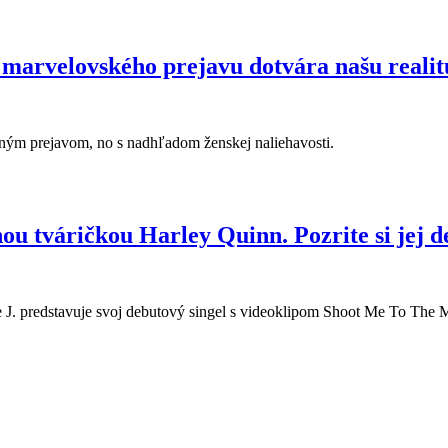
dnej noci
 marvelovského prejavu dotvára našu realit
mným prejavom, no s nadhľadom ženskej naliehavosti.
ského prejavu dotvára našu realitu
ou tváričkou Harley Quinn. Pozrite si jej d
e J. predstavuje svoj debutový singel s videoklipom Shoot Me To The 
čkou Harley Quinn. Pozrite si jej debutový videoklip