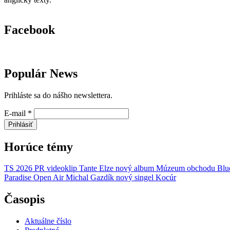
Facebook
Populár News
Prihláste sa do nášho newslettera.
E-mail
*
Prihlásiť
Horúce témy
TS 2026
PR
videoklip
Tante Elze
nový album
Múzeum obchodu
Blu
Paradise Open Air
Michal Gazdík
nový singel
Kocúr
Časopis
Aktuálne číslo