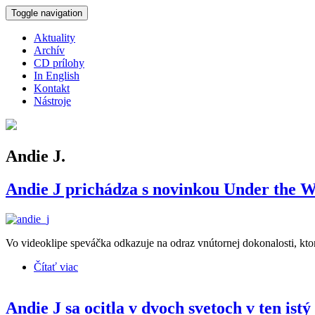
Skočiť na hlavný obsah
Toggle navigation
Aktuality
Archív
CD prílohy
In English
Kontakt
Nástroje
Andie J.
Andie J prichádza s novinkou Under the W
Vo videoklipe speváčka odkazuje na odraz vnútornej dokonalosti, ktor
Čítať viac
o Andie J prichádza s novinkou Under the Water plno
Andie J sa ocitla v dvoch svetoch v ten ist