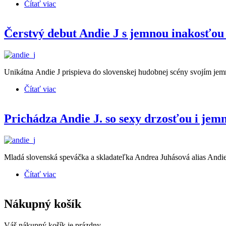
Čítať viac
o Andie J vo videoklipe "My Energy" pod rúškom je
Čerstvý debut Andie J s jemnou inakosťou
Unikátna Andie J prispieva do slovenskej hudobnej scény svojím je
Čítať viac
o Čerstvý debut Andie J s jemnou inakosťou marvelov
Prichádza Andie J. so sexy drzosťou i jemn
Mladá slovenská speváčka a skladateľka Andrea Juhásová alias Andi
Čítať viac
o Prichádza Andie J. so sexy drzosťou i jemnou tvári
Nákupný košík
Váš nákupný košík je prázdny.