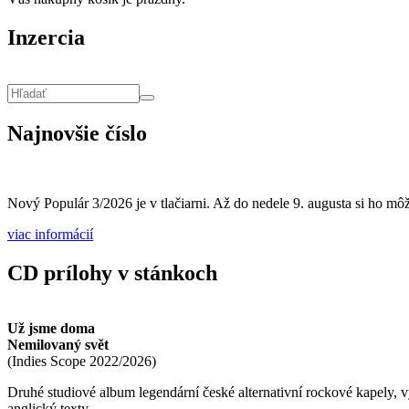
Inzercia
Vyhľadávanie
Hľadať
Najnovšie číslo
Nový Populár 3/2026 je v tlačiarni. Až do nedele 9. augusta si ho môže
viac informácií
CD prílohy v stánkoch
Už jsme doma
Nemilovaný svět
(
Indies Scope
2022/2026
)
Druhé studiové album legendární české alternativní rockové kapely,
anglický texty.