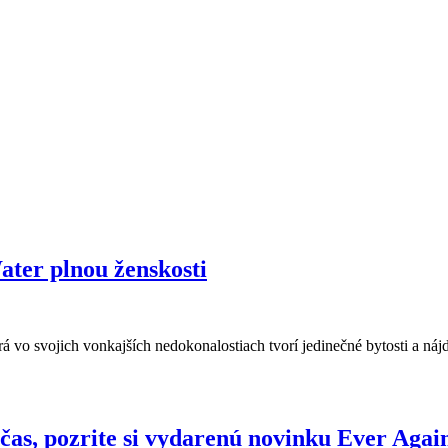
ater plnou ženskosti
á vo svojich vonkajších nedokonalostiach tvorí jedinečné bytosti a náj
u ženskosti
ý čas, pozrite si vydarenú novinku Ever Agai