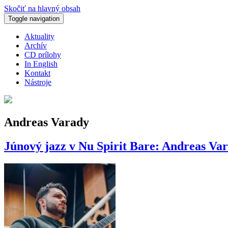
Skočiť na hlavný obsah
Toggle navigation
Aktuality
Archív
CD prílohy
In English
Kontakt
Nástroje
Andreas Varady
Júnový jazz v Nu Spirit Bare: Andreas Va