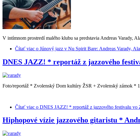
V intímnom prostredí malého klubu sa predstavia Andreas Varady, A
Čítať viac
o Júnový jazz v Nu Spirit Bare: Andreas Varady, Al
DNES JAZZ! * reportáž z jazzového festiv
Foto/reportáž * Zvolenský Dom kultúry ŽSR + Zvolenský zámok * 11
Čítať viac
o DNES JAZZ! * reportáž z jazzového festivalu vo 
Hiphopové vízie jazzového gitaristu * And