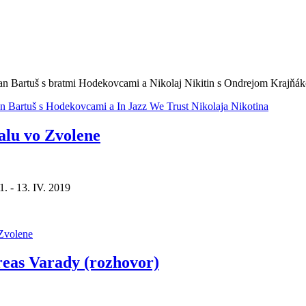
lan Bartuš s bratmi Hodekovcami a Nikolaj Nikitin s Ondrejom Krajňá
an Bartuš s Hodekovcami a In Jazz We Trust Nikolaja Nikotina
alu vo Zvolene
. - 13. IV. 2019
Zvolene
reas Varady (rozhovor)