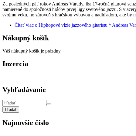
Za posledných päť rokov Andreas Várady, iba 17-ročná gitarová senz
namierené do spoločnosti hráčov prvej ligy svetového jazzu. S viacerý
svojmu veku, no zároveň s hráčskou výbavou a nadhľadom, aké by mu 
Čítať viac
o Hiphopové vízie jazzového gitaristu * Andreas Va
Nákupný košík
Váš nákupný košík je prázdny.
Inzercia
Vyhľadávanie
Hľadať
Najnovšie číslo