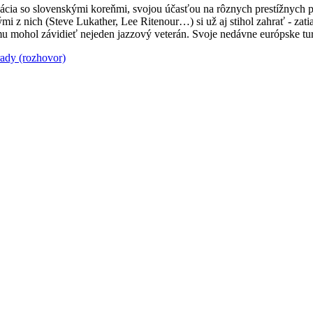
ácia so slovenskými koreňmi, svojou účasťou na rôznych prestížnych p
mi z nich (Steve Lukather, Lee Ritenour…) si už aj stihol zahrať - zati
mohol závidieť nejeden jazzový veterán. Svoje nedávne európske turné
rady (rozhovor)