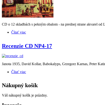
CD o 12 skladbách s pekným obalom - na prednej strane akvarel od L
Čítať viac
o JANOTA 1935 * Lihovar (recenzia CD)
Recenzie CD NP4-17
Janota 1935, David Kollar, Babokalyps, Grzegorz Karnas, Peter Kat
Čítať viac
o Recenzie CD NP4-17
Nákupný košík
Váš nákupný košík je prázdny.