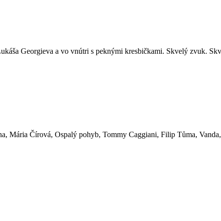
ukáša Georgieva a vo vnútri s peknými kresbičkami. Skvelý zvuk. Skv
ina, Mária Čírová, Ospalý pohyb, Tommy Caggiani, Filip Tůma, Vanda,