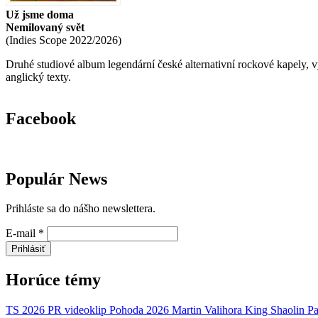
Už jsme doma
Nemilovaný svět
(
Indies Scope
2022/2026
)
Druhé studiové album legendární české alternativní rockové kapely,
anglický texty.
Facebook
Populár News
Prihláste sa do nášho newslettera.
E-mail
*
Prihlásiť
Horúce témy
TS 2026
PR
videoklip
Pohoda 2026
Martin Valihora
King Shaolin
Pa