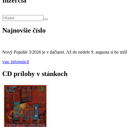
Inzercia
Vyhľadávanie
Hľadať
Najnovšie číslo
Nový Populár 3/2026 je v tlačiarni. Až do nedele 9. augusta si ho môže
viac informácií
CD prílohy v stánkoch