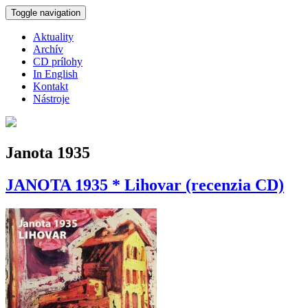
Skočiť na hlavný obsah
Toggle navigation
Aktuality
Archív
CD prílohy
In English
Kontakt
Nástroje
Janota 1935
JANOTA 1935 * Lihovar (recenzia CD)