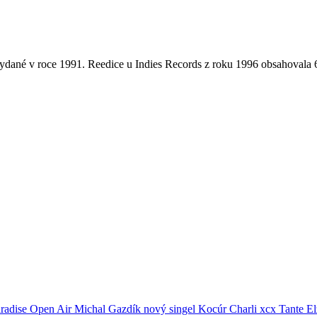
 vydané v roce 1991. Reedice u Indies Records z roku 1996 obsahovala
radise Open Air
Michal Gazdík
nový singel
Kocúr
Charli xcx
Tante El