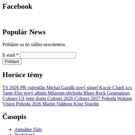
Facebook
Populár News
Prihláste sa do nášho newslettera.
E-mail
*
Prihlásiť
Horúce témy
TS 2026
PR
videoklip
Michal Gazdík
nový singel
Kocúr
Charli xcx
Tante Elze
nový album
Múzeum obchodu
Blues Rock Generations
Colours
Už jsme doma
Colours 2026
Colours 2027
Pohoda
Waking
Vision
Pohoda 2026
Martin Valihora
King Shaolin
Časopis
Aktuálne číslo
Predplatné