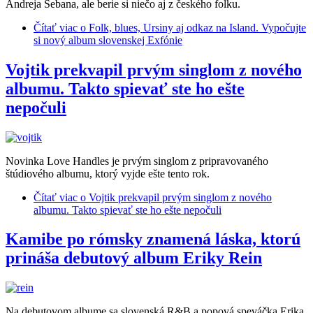
Andreja Šebana, ale berie si niečo aj z českého folku.
Čítať viac
o Folk, blues, Ursiny aj odkaz na Island. Vypočujte
si nový album slovenskej Exfónie
Vojtik prekvapil prvým singlom z nového
albumu. Takto spievať ste ho ešte
nepočuli
Novinka Love Handles je prvým singlom z pripravovaného
štúdiového albumu, ktorý vyjde ešte tento rok.
Čítať viac
o Vojtik prekvapil prvým singlom z nového
albumu. Takto spievať ste ho ešte nepočuli
Kamibe po rómsky znamená láska, ktorú
prináša debutový album Eriky Rein
Na debutovom albume sa slovenská R&B a popová speváčka Erika