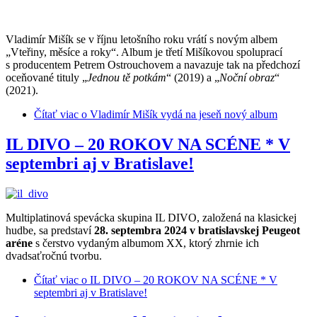
Vladimír Mišík se v říjnu letošního roku vrátí s novým albem
„Vteřiny, měsíce a roky“. Album je třetí Mišíkovou spoluprací
s producentem Petrem Ostrouchovem a navazuje tak na předchozí
oceňované tituly „
Jednou tě potkám
“ (2019) a „
Noční obraz
“
(2021).
Čítať viac
o Vladimír Mišík vydá na jeseň nový album
IL DIVO – 20 ROKOV NA SCÉNE * V
septembri aj v Bratislave!
Multiplatinová spevácka skupina IL DIVO, založená na klasickej
hudbe, sa predstaví
28. septembra 2024 v bratislavskej Peugeot
aréne
s čerstvo vydaným albumom XX, ktorý zhrnie ich
dvadsaťročnú tvorbu.
Čítať viac
o IL DIVO – 20 ROKOV NA SCÉNE * V
septembri aj v Bratislave!