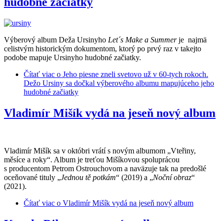
hudobné začiatky
Výberový album Deža Ursinyho
Let´s Make a Summer
je najmä
celistvým historickým dokumentom, ktorý po prvý raz v takejto
podobe mapuje Ursinyho hudobné začiatky.
Čítať viac
o Jeho piesne zneli svetovo už v 60-tych rokoch.
Dežo Ursiny sa dočkal výberového albumu mapujúceho jeho
hudobné začiatky
Vladimír Mišík vydá na jeseň nový album
Vladimír Mišík sa v októbri vrátí s novým albumom „Vteřiny,
měsíce a roky“. Album je treťou Mišíkovou spoluprácou
s producentom Petrom Ostrouchovom a naväzuje tak na predošlé
oceňované tituly „
Jednou tě potkám
“ (2019) a „
Noční obraz
“
(2021).
Čítať viac
o Vladimír Mišík vydá na jeseň nový album