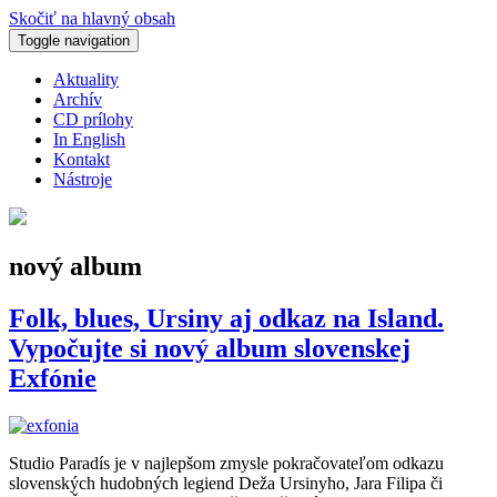
Skočiť na hlavný obsah
Toggle navigation
Aktuality
Archív
CD prílohy
In English
Kontakt
Nástroje
nový album
Folk, blues, Ursiny aj odkaz na Island.
Vypočujte si nový album slovenskej
Exfónie
Studio Paradís je v najlepšom zmysle pokračovateľom odkazu
slovenských hudobných legiend Deža Ursinyho, Jara Filipa či