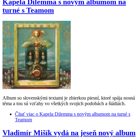
Kapela Dilemma s novým albumom na
turné s Teamom
Album so slovenskými textami je zbierkou piesní, ktoré spája nosná
téma a tou sú vzťahy vo všetkých svojich podobách a štádiách.
Čítať viac
o Kapela Dilemma s novým albumom na turné s
Teamom
Vladimír Mišík vydá na jeseň nový album