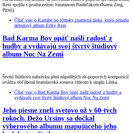
Rein spojila s producentom Jonatanom Pastirčákom (Isama Zing,
Pjoni).
Čítať viac
o Kamibe po rómsky znamená láska, ktorú prináša
debutový album Eriky Rein
Bad Karma Boy opäť našli radosť z
hudby a vydávajú svoj štvrtý štúdiový
album Noc Na Zemi
Štvrtú štúdiovú nahrávku plnú nápaditých alt-popových kompozícií
uvádza obľúbená bratislavská zostava videom k singlu Láska.
Čítať viac
o Bad Karma Boy opäť našli radosť z hudby a
vydávajú svoj štvrtý štúdiový album Noc Na Zemi
Jeho piesne zneli svetovo už v 60-tych
rokoch. Dežo Ursiny sa dočkal
výberového albumu mapujúceho jeho