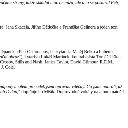
áčknu struny, takže skládat moc nemůžu, ale o to se postaral Petr,
, Jana Skácela, Jiřího Dědečka a Františka Gellnera a jeden text
 Štěpánek a Petr Ostrouchov, baskytarista Matěj Belko a bubeník
oční obraz
“), kytarista Lukáš Martinek, kontrabasista Tomáš Liška a
, Crosby, Stills and Nash, James Taylor, David Gilmour, R.E.M.,
 J. Cole.
 nápady a citem pro celek jsem opravdu vděčný. Co jsme nahráli, už
Bob Dylan
,“ doplňuje ho Mišík. Doprovodné vokály na album natočil