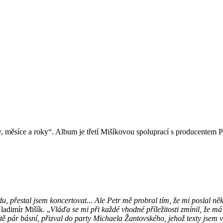
ny, měsíce a roky“. Album je třetí Mišíkovou spoluprací s producentem
, přestal jsem koncertovat... Ale Petr mě probral tím, že mi poslal ně
ladimír Mišík. „
Vláďa se mi při každé vhodné příležitosti zmínil, že 
eště pár básní, přizval do party Michaela Žantovského, jehož texty jsem