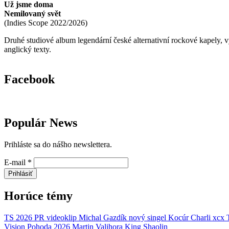
Už jsme doma
Nemilovaný svět
(
Indies Scope
2022/2026
)
Druhé studiové album legendární české alternativní rockové kapely,
anglický texty.
Facebook
Populár News
Prihláste sa do nášho newslettera.
E-mail
*
Prihlásiť
Horúce témy
TS 2026
PR
videoklip
Michal Gazdík
nový singel
Kocúr
Charli xcx
Vision
Pohoda 2026
Martin Valihora
King Shaolin