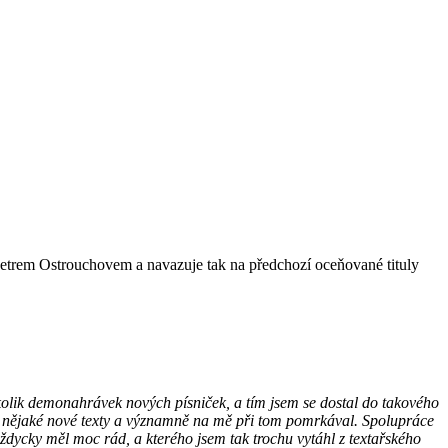
 Petrem Ostrouchovem a navazuje tak na předchozí oceňované tituly
kolik demonahrávek nových písniček, a tím jsem se dostal do takového
má nějaké nové texty a významně na mě při tom pomrkával. Spolupráce
 vždycky měl moc rád, a kterého jsem tak trochu vytáhl z textařského