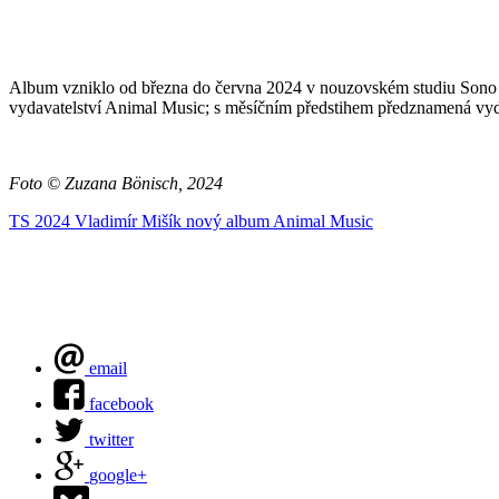
Album vzniklo od března do června 2024 v nouzovském studiu Sono Re
vydavatelství Animal Music; s měsíčním předstihem předznamená vydán
Foto © Zuzana Bönisch, 2024
TS 2024
Vladimír Mišík
nový album
Animal Music
email
facebook
twitter
google+