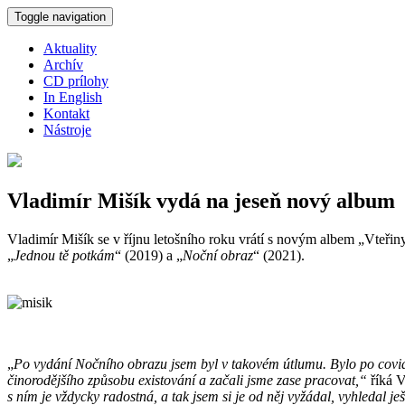
Skočiť na hlavný obsah
Toggle navigation
Aktuality
Archív
CD prílohy
In English
Kontakt
Nástroje
Vladimír Mišík vydá na jeseň nový album
Vladimír Mišík se v říjnu letošního roku vrátí s novým albem „Vteři
„
Jednou tě potkám
“ (2019) a „
Noční obraz
“ (2021).
„
Po vydání Nočního obrazu jsem byl v takovém útlumu. Bylo po covidu
činorodějšího způsobu existování a začali jsme zase pracovat,“
říká V
s ním je vždycky radostná, a tak jsem si je od něj vyžádal, vyhledal j