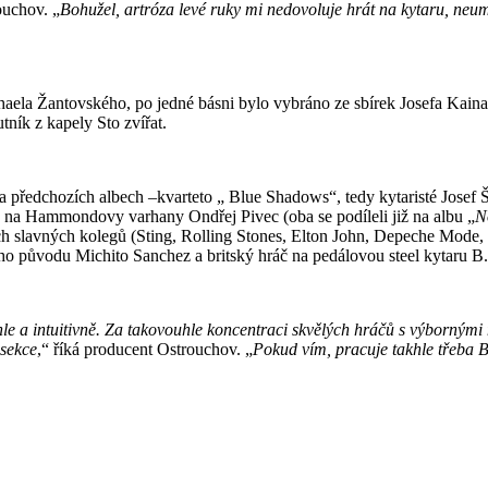
ouchov. „
Bohužel, artróza levé ruky mi nedovoluje hrát na kytaru, neum
ela Žantovského, po jedné básni bylo vybráno ze sbírek Josefa Kainara
ník z kapely Sto zvířat.
o na předchozích albech –kvarteto „ Blue Shadows“, tedy kytaristé Josef
áč na Hammondovy varhany Ondřej Pivec (oba se podíleli již na albu „
N
tech slavných kolegů (Sting, Rolling Stones, Elton John, Depeche Mode
ho původu Michito Sanchez a britský hráč na pedálovou steel kytaru B.
hle a intuitivně. Za takovouhle koncentraci skvělých hráčů s výbornými
 sekce
,“ říká producent Ostrouchov. „
Pokud vím, pracuje takhle třeba 