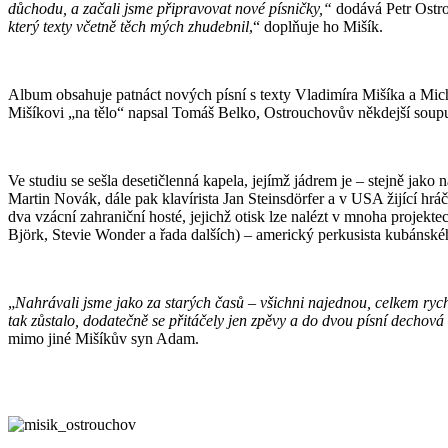
důchodu, a začali jsme připravovat nové písničky,“
dodává Petr Ostr
který texty včetně těch mých zhudebnil
,“ doplňuje ho Mišík.
Album obsahuje patnáct nových písní s texty Vladimíra Mišíka a Micha
Mišíkovi „na tělo“ napsal Tomáš Belko, Ostrouchovův někdejší souput
Ve studiu se sešla desetičlenná kapela, jejímž jádrem je – stejně jak
Martin Novák, dále pak klavírista Jan Steinsdörfer a v USA žijící hr
dva vzácní zahraniční hosté, jejichž otisk lze nalézt v mnoha projek
Björk, Stevie Wonder a řada dalších) – americký perkusista kubánské
„
Nahrávali jsme jako za starých časů – všichni najednou, celkem ryc
tak zůstalo, dodatečně se přitáčely jen zpěvy a do dvou písní dechová
mimo jiné Mišíkův syn Adam.