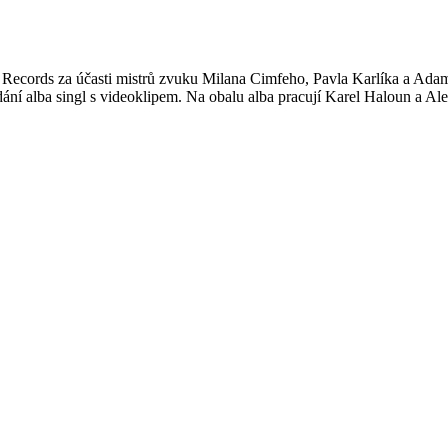
cords za účasti mistrů zvuku Milana Cimfeho, Pavla Karlíka a Adama 
í alba singl s videoklipem. Na obalu alba pracují Karel Haloun a Ale