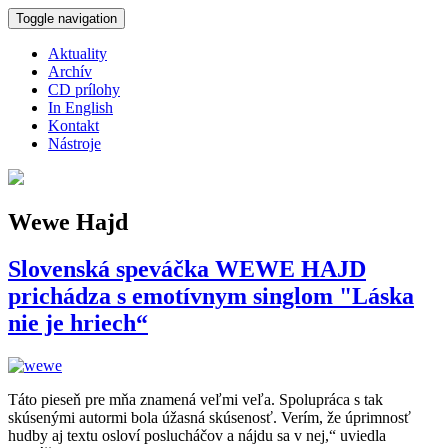
Skočiť na hlavný obsah
Toggle navigation
Aktuality
Archív
CD prílohy
In English
Kontakt
Nástroje
Wewe Hajd
Slovenská speváčka WEWE HAJD
prichádza s emotívnym singlom "Láska
nie je hriech“
Táto pieseň pre mňa znamená veľmi veľa. Spolupráca s tak
skúsenými autormi bola úžasná skúsenosť. Verím, že úprimnosť
hudby aj textu osloví poslucháčov a nájdu sa v nej,“ uviedla