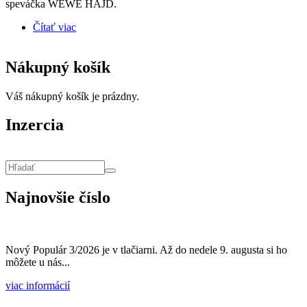
speváčka WEWE HAJD.
Čítať viac
o Slovenská speváčka WEWE HAJD prichádza s
emotívnym singlom "Láska nie je hriech“
Nákupný košík
Váš nákupný košík je prázdny.
Inzercia
Vyhľadávanie
Hľadať
Najnovšie číslo
Nový Populár 3/2026 je v tlačiarni. Až do nedele 9. augusta si ho
môžete u nás...
viac informácií