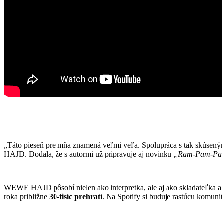
„Táto pieseň pre mňa znamená veľmi veľa. Spolupráca s tak skúsený
HAJD. Dodala, že s autormi už pripravuje aj novinku
„Ram-Pam-P
WEWE HAJD pôsobí nielen ako interpretka, ale aj ako skladateľka a
roka približne
30-tisíc prehratí
. Na Spotify si buduje rastúcu komun