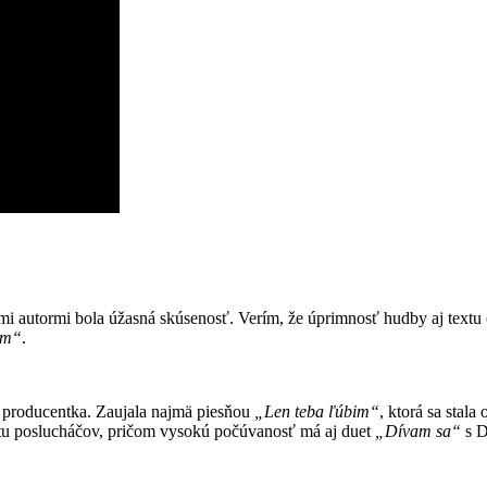
mi autormi bola úžasná skúsenosť. Verím, že úprimnosť hudby aj textu
am“
.
 producentka. Zaujala najmä piesňou
„Len teba ľúbim“
, ktorá sa stal
itu poslucháčov, pričom vysokú počúvanosť má aj duet
„Dívam sa“
s D