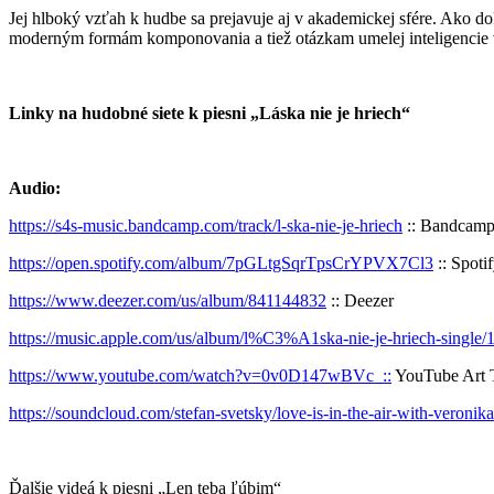
Jej hlboký vzťah k hudbe sa prejavuje aj v akademickej sfére. Ako do
moderným formám komponovania a tiež otázkam umelej inteligencie 
Linky na hudobné siete k piesni „Láska nie je hriech“
Audio:
https://s4s-music.bandcamp.com/track/l-ska-nie-je-hriech
:: Bandcam
https://open.spotify.com/album/7pGLtgSqrTpsCrYPVX7Cl3
:: Spoti
https://www.deezer.com/us/album/841144832
:: Deezer
https://music.apple.com/us/album/l%C3%A1ska-nie-je-hriech-single/
https://www.youtube.com/watch?v=0v0D147wBVc ::
YouTube Art 
https://soundcloud.com/stefan-svetsky/love-is-in-the-air-with-veronika
Ďalšie videá k piesni „Len teba ľúbim“