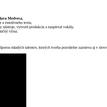
slava Medveca
,
e a emotívneho textu,
 nástroje, vytvoril produkciu a naspieval vokály,
etačný výraz.
porou mladých talentov, ktorých tvorba pravidelne zaznieva aj v slove