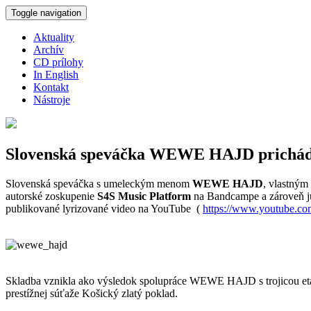
Skočiť na hlavný obsah
Toggle navigation
Aktuality
Archív
CD prílohy
In English
Kontakt
Nástroje
Slovenská speváčka WEWE HAJD prichádza
Slovenská speváčka s umeleckým menom
WEWE HAJD
, vlastný
autorské zoskupenie
S4S Music Platform
na Bandcampe a zároveň ju 
publikované lyrizované video na YouTube (
https://www.youtube.co
Skladba vznikla ako výsledok spolupráce WEWE HAJD s trojicou et
prestížnej súťaže Košický zlatý poklad.