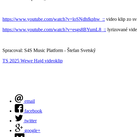
https://www.youtube.com/watch?v=loSNdhfkphw ::
video klip zo s
https://www.youtube.com/watch?v=esgs8BYumL8 ::
lyrizované vid
Spracoval: S4S Music Platform - Štefan Svetský
TS 2025
Wewe Hajd
videoklip
email
facebook
twitter
google+