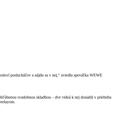
 osloví poslucháčov a nájdu sa v nej,“ uviedla speváčka WEWE
a obľúbenou svadobnou skladbou – dve videá k nej dosiahli v priebehu
eelayom.