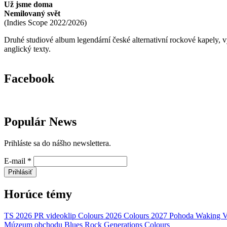
Už jsme doma
Nemilovaný svět
(
Indies Scope
2022/2026
)
Druhé studiové album legendární české alternativní rockové kapely,
anglický texty.
Facebook
Populár News
Prihláste sa do nášho newslettera.
E-mail
*
Prihlásiť
Horúce témy
TS 2026
PR
videoklip
Colours 2026
Colours 2027
Pohoda
Waking V
Múzeum obchodu
Blues Rock Generations
Colours