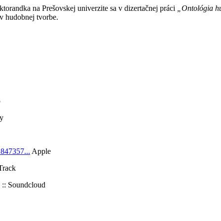
ktorandka na Prešovskej univerzite sa v dizertačnej práci
„Ontológia hud
v hudobnej tvorbe.
p
fy
1847357...
Apple
Track
:: Soundcloud