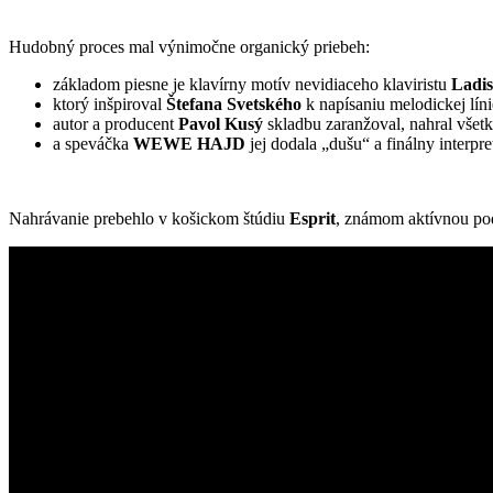
Hudobný proces mal výnimočne organický priebeh:
základom piesne je klavírny motív nevidiaceho klaviristu
Ladi
ktorý inšpiroval
Štefana Svetského
k napísaniu melodickej líni
autor a producent
Pavol Kusý
skladbu zaranžoval, nahral všetky
a speváčka
WEWE HAJD
jej dodala „dušu“ a finálny interpr
Nahrávanie prebehlo v košickom štúdiu
Esprit
, známom aktívnou pod