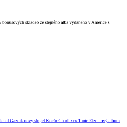
 6 bonusových skladeb ze stejného alba vydaného v Americe s
ichal Gazdík
nový singel
Kocúr
Charli xcx
Tante Elze
nový album