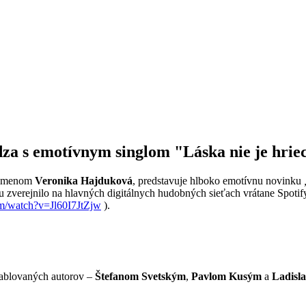
 s emotívnym singlom "Láska nie je hrie
m menom
Veronika Hajduková
, predstavuje hlboko emotívnu novinku
zverejnilo na hlavných digitálnych hudobných sieťach vrátane Spotify
m/watch?v=Jl60I7JtZjw
).
ablovaných autorov –
Štefanom Svetským
,
Pavlom Kusým
a
Ladisl