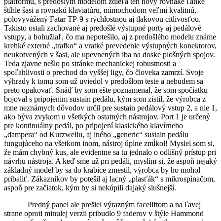
platformu, s predošlým modelom zdieľa ten nový rovnaké ľahké
štíhle šasi a rovnakú klaviatúru, mimochodom veľmi kvalitnú,
polovyvážený Fatar TP-9 s rýchlostnou aj tlakovou citlivosťou.
Takisto ostali zachované aj predošlé výstupné porty aj pedálové
vstupy, a bohužiaľ, čo ma nepotešilo, aj z predošlého modelu známe
krehké externé „trafko“ a vratké prevedenie výstupných konektorov,
neukotvených v šasi, ale upevnených iba na doske plošných spojov.
Teda zjavne nešlo po stránke mechanickej robustnosti a
spoľahlivosti o prechod do vyššej ligy, čo človeka zamrzí. Svoje
výhrady k tomu som už uviedol v predošlom teste a nebudem sa
preto opakovať. Snáď by som ešte poznamenal, že som spočiatku
bojoval s pripojením sustain pedálu, kým som zistil, že výrobca z
mne neznámych dôvodov určil pre sustain pedálový vstup 2, a nie 1,
ako býva zvykom u všetkých ostatných nástrojov. Port 1 je určený
pre kontinuálny pedál, po pripojení klasického klavírneho
„dampera“ od Kurzweilu, aj iného „generic“ sustain pedálu
fungujúceho na všetkom inom, nástroj úplne zmĺkol! Myslel som si,
že mám chybný kus, ale evidentne sa tu jednalo o odlišný prístup pri
návrhu nástroja. A keď sme už pri pedáli, myslím si, že aspoň nejaký
základný model by sa do krabice zmestil, výrobca by ho mohol
pribaliť. Zákazníkov by potešil aj lacný „plasťák“ s mikrospínačom,
aspoň pre začiatok, kým by si nekúpili dajaký slušnejší.
Predný panel ale prešiel výrazným faceliftom a na ľavej
strane oproti minulej verzii pribudlo 9 faderov v štýle Hammond