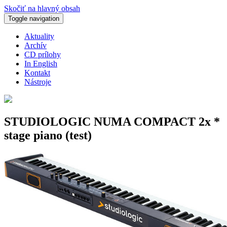
Skočiť na hlavný obsah
Toggle navigation
Aktuality
Archív
CD prílohy
In English
Kontakt
Nástroje
STUDIOLOGIC NUMA COMPACT 2x *
stage piano (test)