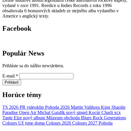
Druhé studiové album legendární české alternativní rockové kapely,
vydané v roce 1991. Reedice u Indies Records z roku 1996
obsahovala 6 bonusových skladeb ze stejného alba vydaného v
Americe s anglický texty.
Facebook
Populár News
Prihláste sa do nášho newslettera.
E-mail
*
Prihlásiť
Horúce témy
TS 2026
PR
videoklip
Pohoda 2026
Martin Valihora
King Shaolin
Paradise Open Air
Michal Gazdík
nový singel
Kocúr
Charli xcx
Tante Elze
nový album
Múzeum obchodu
Blues Rock Generations
Colours
Už jsme doma
Colours 2026
Colours 2027
Pohoda