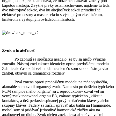
organu, čo už predznamenáva, že môžeme očakávať zmeny pod
kapotou nástroja. Zvyšné prvky ostali zachované, nájdeme tu teda
dve nástrojové sekcie, dva ku akejkoľvek sekcii priraditeľné
efektové procesory a master sekciu s výstupným ekvalizérom,
limitérom a výstupným ovládačom hlasitosti.
Zvuk a hrateľnosť
Po zapnutí sa spočiatku nezdalo, že by sa niečo výrazne
zmenilo. Nástroj znel takmer identicky oproti predošlému modelu.
Zdanie ale častokrát veľmi klame a len čo som sa do nástroja viac
zahĺbil, objavili sa dramatické rozdiely.
Prvá zmena oproti predošlému modelu na mňa vyskočila,
akonáhle som zvolil organový zvuk. Namiesto predošlého typického
PCM samplovaného „organu“ sa z reproduktorov ozval veľmi
verný zvuk tonewheel organu B3, vrátane typického „kliksu“
kontaktov, a tiež perkusie spínanej prvým stlačením klávesy alebo
skupiny kláves. Fadery sa začali správať ako tiahla na Hammonde,
mohol som si pridávať jednotlivé harmonické zložky ako na
analógovej predlohe. Zvuk nielen znel, ale sa aj správal veľmi