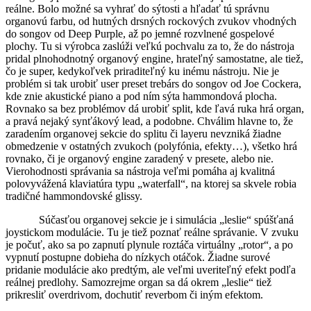
reálne. Bolo možné sa vyhrať do sýtosti a hľadať tú správnu
organovú farbu, od hutných drsných rockových zvukov vhodných
do songov od Deep Purple, až po jemné rozvlnené gospelové
plochy. Tu si výrobca zaslúži veľkú pochvalu za to, že do nástroja
pridal plnohodnotný organový engine, hrateľný samostatne, ale tiež,
čo je super, kedykoľvek priraditeľný ku inému nástroju. Nie je
problém si tak urobiť user preset trebárs do songov od Joe Cockera,
kde znie akustické piano a pod ním sýta hammondová plocha.
Rovnako sa bez problémov dá urobiť split, kde ľavá ruka hrá organ,
a pravá nejaký synťákový lead, a podobne. Chválim hlavne to, že
zaradením organovej sekcie do splitu či layeru nevzniká žiadne
obmedzenie v ostatných zvukoch (polyfónia, efekty…), všetko hrá
rovnako, či je organový engine zaradený v presete, alebo nie.
Vierohodnosti správania sa nástroja veľmi pomáha aj kvalitná
polovyvážená klaviatúra typu „waterfall“, na ktorej sa skvele robia
tradičné hammondovské glissy.
Súčasťou organovej sekcie je i simulácia „leslie“ spúšťaná
joystickom modulácie. Tu je tiež poznať reálne správanie. V zvuku
je počuť, ako sa po zapnutí plynule roztáča virtuálny „rotor“, a po
vypnutí postupne dobieha do nízkych otáčok. Žiadne surové
pridanie modulácie ako predtým, ale veľmi uveriteľný efekt podľa
reálnej predlohy. Samozrejme organ sa dá okrem „leslie“ tiež
prikresliť overdrivom, dochutiť reverbom či iným efektom.