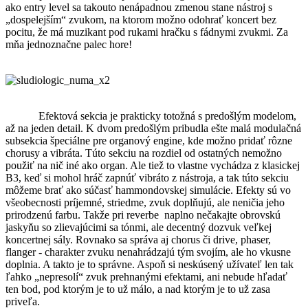
ako entry level sa takouto nenápadnou zmenou stane nástroj s
„dospelejším“ zvukom, na ktorom možno odohrať koncert bez
pocitu, že má muzikant pod rukami hračku s fádnymi zvukmi. Za
mňa jednoznačne palec hore!
Efektová sekcia je prakticky totožná s predošlým modelom,
až na jeden detail. K dvom predošlým pribudla ešte malá modulačná
subsekcia špeciálne pre organový engine, kde možno pridať rôzne
chorusy a vibráta. Túto sekciu na rozdiel od ostatných nemožno
použiť na nič iné ako organ. Ale tiež to vlastne vychádza z klasickej
B3, keď si mohol hráč zapnúť vibráto z nástroja, a tak túto sekciu
môžeme brať ako súčasť hammondovskej simulácie. Efekty sú vo
všeobecnosti príjemné, striedme, zvuk doplňujú, ale neničia jeho
prirodzenú farbu. Takže pri reverbe naplno nečakajte obrovskú
jaskyňu so zlievajúcimi sa tónmi, ale decentný dozvuk veľkej
koncertnej sály. Rovnako sa správa aj chorus či drive, phaser,
flanger - charakter zvuku nenahrádzajú tým svojím, ale ho vkusne
doplnia. A takto je to správne. Aspoň si neskúsený užívateľ len tak
ľahko „nepresolí“ zvuk prehnanými efektami, ani nebude hľadať
ten bod, pod ktorým je to už málo, a nad ktorým je to už zasa
priveľa.