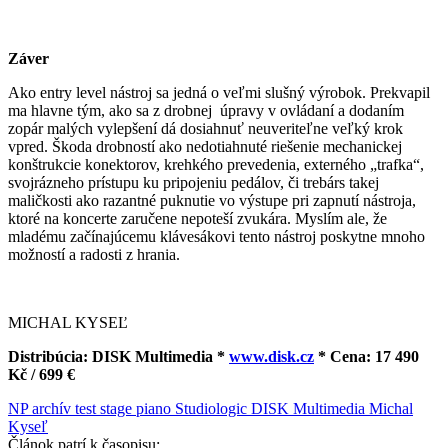
Záver
Ako entry level nástroj sa jedná o veľmi slušný výrobok. Prekvapil
ma hlavne tým, ako sa z drobnej úpravy v ovládaní a dodaním
zopár malých vylepšení dá dosiahnuť neuveriteľne veľký krok
vpred. Škoda drobností ako nedotiahnuté riešenie mechanickej
konštrukcie konektorov, krehkého prevedenia, externého „trafka“,
svojrázneho prístupu ku pripojeniu pedálov, či trebárs takej
maličkosti ako razantné puknutie vo výstupe pri zapnutí nástroja,
ktoré na koncerte zaručene nepoteší zvukára. Myslím ale, že
mladému začínajúcemu klávesákovi tento nástroj poskytne mnoho
možností a radosti z hrania.
MICHAL KYSEĽ
Distribúcia: DISK Multimedia *
www.disk.cz
* Cena: 17 490
Kč / 699 €
NP archív
test
stage piano
Studiologic
DISK Multimedia
Michal
Kyseľ
Článok patrí k časopisu: