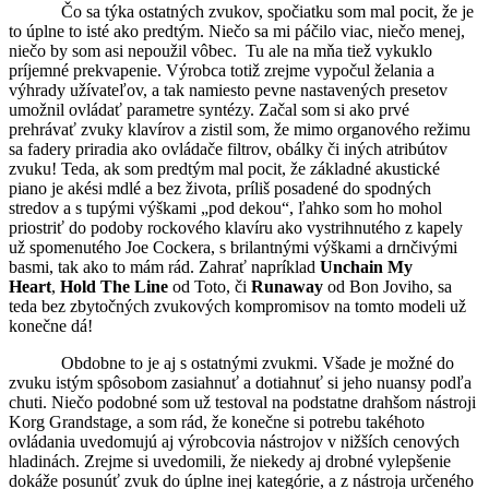
Čo sa týka ostatných zvukov, spočiatku som mal pocit, že je
to úplne to isté ako predtým. Niečo sa mi páčilo viac, niečo menej,
niečo by som asi nepoužil vôbec. Tu ale na mňa tiež vykuklo
príjemné prekvapenie. Výrobca totiž zrejme vypočul želania a
výhrady užívateľov, a tak namiesto pevne nastavených presetov
umožnil ovládať parametre syntézy. Začal som si ako prvé
prehrávať zvuky klavírov a zistil som, že mimo organového režimu
sa fadery priradia ako ovládače filtrov, obálky či iných atribútov
zvuku! Teda, ak som predtým mal pocit, že základné akustické
piano je akési mdlé a bez života, príliš posadené do spodných
stredov a s tupými výškami „pod dekou“, ľahko som ho mohol
priostriť do podoby rockového klavíru ako vystrihnutého z kapely
už spomenutého Joe Cockera, s brilantnými výškami a drnčivými
basmi, tak ako to mám rád. Zahrať napríklad
Unchain My
Heart
,
Hold The Line
od Toto, či
Runaway
od Bon Joviho, sa
teda bez zbytočných zvukových kompromisov na tomto modeli už
konečne dá!
Obdobne to je aj s ostatnými zvukmi. Všade je možné do
zvuku istým spôsobom zasiahnuť a dotiahnuť si jeho nuansy podľa
chuti. Niečo podobné som už testoval na podstatne drahšom nástroji
Korg Grandstage, a som rád, že konečne si potrebu takéhoto
ovládania uvedomujú aj výrobcovia nástrojov v nižších cenových
hladinách. Zrejme si uvedomili, že niekedy aj drobné vylepšenie
dokáže posunúť zvuk do úplne inej kategórie, a z nástroja určeného