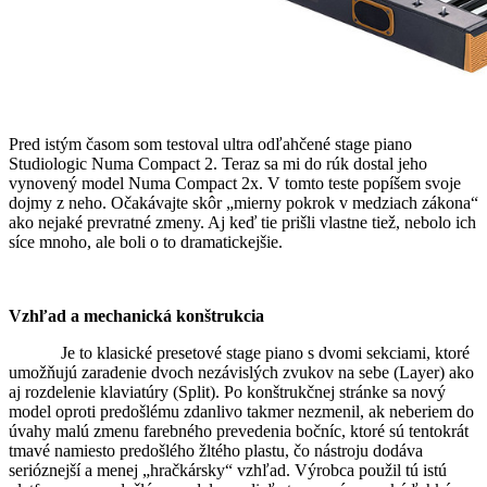
Pred istým časom som testoval ultra odľahčené stage piano
Studiologic Numa Compact 2. Teraz sa mi do rúk dostal jeho
vynovený model Numa Compact 2x. V tomto teste popíšem svoje
dojmy z neho. Očakávajte skôr „mierny pokrok v medziach zákona“
ako nejaké prevratné zmeny. Aj keď tie prišli vlastne tiež, nebolo ich
síce mnoho, ale boli o to dramatickejšie.
Vzhľad a mechanická konštrukcia
Je to klasické presetové stage piano s dvomi sekciami, ktoré
umožňujú zaradenie dvoch nezávislých zvukov na sebe (Layer) ako
aj rozdelenie klaviatúry (Split). Po konštrukčnej stránke sa nový
model oproti predošlému zdanlivo takmer nezmenil, ak neberiem do
úvahy malú zmenu farebného prevedenia bočníc, ktoré sú tentokrát
tmavé namiesto predošlého žltého plastu, čo nástroju dodáva
serióznejší a menej „hračkársky“ vzhľad. Výrobca použil tú istú