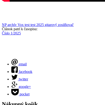
NP archív
Vox
test
test 2025
gitarový zosilňovač
Článok patrí k časopisu:
Číslo 1/2025
email
facebook
twitter
google+
pocket
Nákupný košík