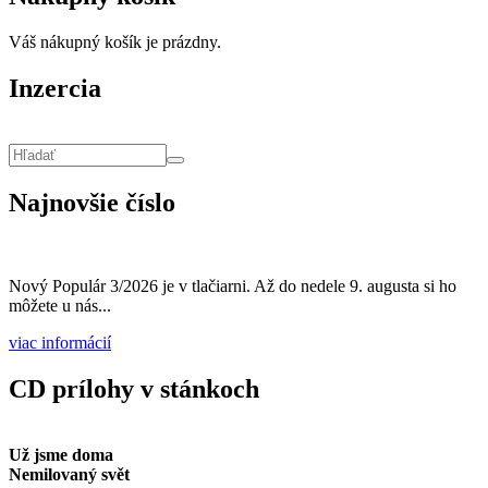
Váš nákupný košík je prázdny.
Inzercia
Vyhľadávanie
Hľadať
Najnovšie číslo
Nový Populár 3/2026 je v tlačiarni. Až do nedele 9. augusta si ho
môžete u nás...
viac informácií
CD prílohy v stánkoch
Už jsme doma
Nemilovaný svět