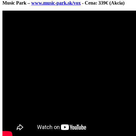
Music Park –
www.music-park.sk/vox
- Cena: 339€ (Akcia)