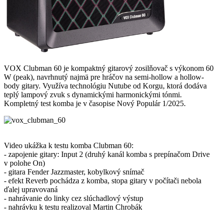
VOX Clubman 60 je kompaktný gitarový zosilňovač s výkonom 60
W (peak), navrhnutý najmä pre hráčov na semi-hollow a hollow-
body gitary. Využíva technológiu Nutube od Korgu, ktorá dodáva
teplý lampový zvuk s dynamickými harmonickými tónmi.
Kompletný test komba je v časopise Nový Populár 1/2025.
Video ukážka k testu komba Clubman 60:
- zapojenie gitary: Input 2 (druhý kanál komba s prepínačom Drive
v polohe On)
- gitara Fender Jazzmaster, kobylkový snímač
- efekt Reverb pochádza z komba, stopa gitary v počítači nebola
ďalej upravovaná
- nahrávanie do linky cez slúchadlový výstup
- nahrávku k testu realizoval Martin Chrobák