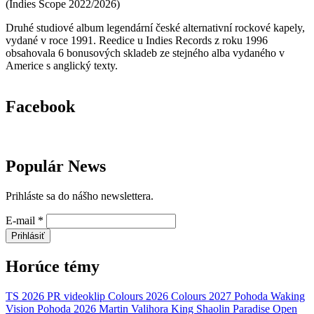
(
Indies Scope
2022/2026
)
Druhé studiové album legendární české alternativní rockové kapely,
vydané v roce 1991. Reedice u Indies Records z roku 1996
obsahovala 6 bonusových skladeb ze stejného alba vydaného v
Americe s anglický texty.
Facebook
Populár News
Prihláste sa do nášho newslettera.
E-mail
*
Prihlásiť
Horúce témy
TS 2026
PR
videoklip
Colours 2026
Colours 2027
Pohoda
Waking
Vision
Pohoda 2026
Martin Valihora
King Shaolin
Paradise Open