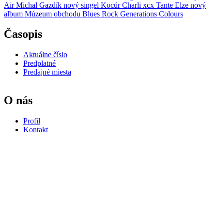
Air
Michal Gazdík
nový singel
Kocúr
Charli xcx
Tante Elze
nový
album
Múzeum obchodu
Blues Rock Generations
Colours
Časopis
Aktuálne číslo
Predplatné
Predajné miesta
O nás
Profil
Kontakt