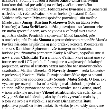
Máliková
. Potulný trubadúr a busker
Jakub Ondra
sa svojím
kumštom dokázal presadiť aj na veľkej značke nemeckého
vydavateľstva. Domáci bardi
Jednofázové kvasenie
a ich generační
nasledovníci, (všenasávajúci, okrem iného aj) textami Dušana
Valúcha inšpirovaní
Mysami
spoločne potvrdzujú silu tradície.
Mladé dámy
Janais
,
Kristína Prekopová
(foto na titulke Peter
Konečný) a
Jana Štelíčková
, každá po svojom a so šarmom sebe
vlastným spievajú o tom, ako ony vidia a vnímajú svet i svoje
najbližšie okolie. Pesničkár a spisovateľ Miloš Janoušek píše
o umeleckej púti
Paula Simona
a prostredníctvom reportáže Maroša
Pavlíka následne navštívime aj jeho pražský koncert. Porozprávali
sme sa s
Danielom Špinerom
- všestranným muzikantom,
hudobným i životným partnerom Katky Koščovej, vypočuli sme si
nový album
Chiki Liki Tu-a
a mnoho ďalších, ktoré prinášame vo
forme recenzií i CD príloh. Informujeme o zaujímavých lokálnych
projektoch, akými sú
Príbehy jazzu
mladého banskobystrického
saxofonistu Martina Uhereka, či
Návraty domov
– séria koncertov
v prešovskej Kaviarni Viola. O svoje poslucháčske tipy sa s nami
podelil promotér spoločnosti City Sounds,
Matej Šálek.
O tom, aký
význam pre rozvoj ducha má a vždy aj mala sloboda, pojednáva
editorial nášho pravidelného spolupracovníka Jana Grausa, ktorý
v ňom reflektuje nedávny
Víkend atraktívneho divadla.
Že nie
vždy je všetko také ideálne, ako by chcelo vyzerať a malo byť,
o tom vie svoje a v stĺpčeku s názvom
Disharmónia štátu
pojednáva pesničkár Peter Janků. To všetko je ako vždy rámované