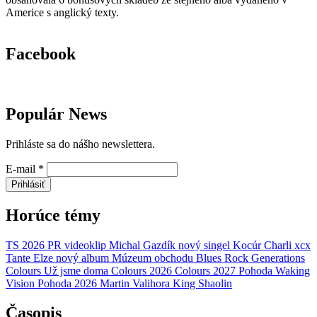
Americe s anglický texty.
Facebook
Populár News
Prihláste sa do nášho newslettera.
E-mail
*
Prihlásiť
Horúce témy
TS 2026
PR
videoklip
Michal Gazdík
nový singel
Kocúr
Charli xcx
Tante Elze
nový album
Múzeum obchodu
Blues Rock Generations
Colours
Už jsme doma
Colours 2026
Colours 2027
Pohoda
Waking
Vision
Pohoda 2026
Martin Valihora
King Shaolin
Časopis