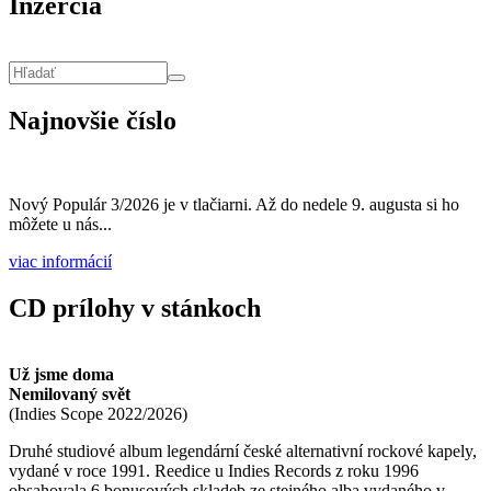
Inzercia
Vyhľadávanie
Hľadať
Najnovšie číslo
Nový Populár 3/2026 je v tlačiarni. Až do nedele 9. augusta si ho
môžete u nás...
viac informácií
CD prílohy v stánkoch
Už jsme doma
Nemilovaný svět
(
Indies Scope
2022/2026
)
Druhé studiové album legendární české alternativní rockové kapely,
vydané v roce 1991. Reedice u Indies Records z roku 1996
obsahovala 6 bonusových skladeb ze stejného alba vydaného v