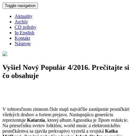
Skočiť na hlavný obsah
Toggle navigation
Aktuality
Archív
CD prílohy
In English
Kontakt
Nástroje
Vyšiel Nový Populár 4/2016. Prečítajte si
čo obsahuje
V tohtoročnom zimnom čísle majú najväčšie zastúpenie pesničkári
všetkých druhov a foriem prejavu. Nastupujúcu generáciu
reprezentuje
Katarzia
, ktorej album Agnostika je
Tipom redakcie
.
Na priesečníku svetov folklóru, world music a elektronického
pesničkárstva sa zjavila prekvapivo vyzrelá a svojská
Katka