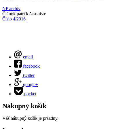
NP archív
Článok patrí k časopisu:
Číslo 4/2016
email
facebook
twitter
google+
pocket
Nákupný košík
Váš nákupný košík je prázdny.