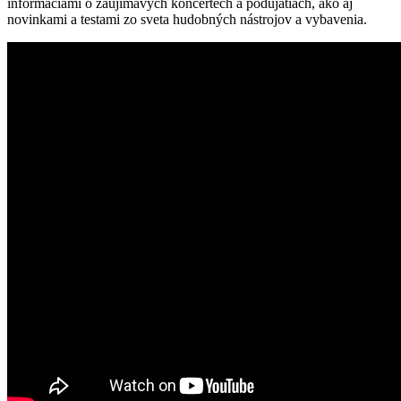
informáciami o zaujímavých koncertech a podujatiach, ako aj
novinkami a testami zo sveta hudobných nástrojov a vybavenia.