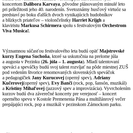
koncertom
Dalibora Karvaya
, pôvodne plánovaným minulé leto
pri príležitosti jeho 40. narodenín. Svetoznámy husľový virtuóz sa
predstaví po boku ďalších dvoch vynikajúcich hudobníkov
a blízkych priateľov – violončelistky
Harriet Krijgh
a
klaviristu
Markusa Schirmera
spolu s festivalovým
Orchestrom
Viva Musica!
.
Významnou súčasťou festivalového leta budú opäť
Majstrovské
kurzy Eugena Suchoňa
, ktoré sa uskutočnia na prelome júla
a augusta v Pezinku (
26. júla – 1. augusta
). Mladí talentovaní
speváci a speváčky budú svoj talent rozvíjať na pôde miestnej ZUŠ
pod vedením štvorice renomovaných slovenských speváčok
a pedagogičiek
Jany Kurucovej
(operný spev),
Adriany
Kučerovej
(operný spev),
Evy Banči
(rock, pop, šansón, muzikál)
a
Kristíny Mihaľovej
(jazzový spev a improvizácia). Vyvrcholením
kurzov budú dva záverečné koncerty pre verejnosť – koncert
operného spevu v Kostole Premenenia Pána a multižánrový večer
prepájajúci rock, pop a muzikál v pezinskom Zámockom parku.