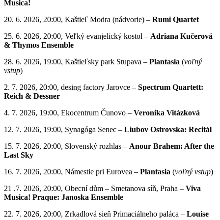
Musica!
20. 6. 2026, 20:00, Kaštieľ Modra (nádvorie) –
Rumi Quartet
25. 6. 2026, 20:00, Veľký evanjelický kostol –
Adriana Kučerová
& Thymos Ensemble
28. 6. 2026, 19:00, Kaštieľsky park Stupava –
Plantasia
(
voľný
vstup
)
2. 7. 2026, 20:00, desing factory Jarovce –
Spectrum Quartett:
Reich
&
Dessner
4. 7. 2026, 19:00, Ekocentrum Čunovo –
Veronika Vitázková
12. 7. 2026, 19:00, Synagóga Senec –
Liubov Ostrovska: Recitál
15. 7. 2026, 20:00, Slovenský rozhlas –
Anour Brahem: After the
Last Sky
16. 7. 2026, 20:00, Námestie pri Eurovea –
Plantasia
(
voľný vstup
)
21 .7. 2026, 20:00, Obecní dům – Smetanova síň, Praha –
Viva
Musica! Praque: Janoska Ensemble
22. 7. 2026, 20:00, Zrkadlová sieň Primaciálneho paláca –
Louise