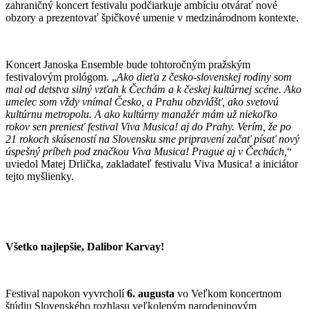
zahraničný koncert festivalu podčiarkuje ambíciu otvárať nové
obzory a prezentovať špičkové umenie v medzinárodnom kontexte.
Koncert Janoska Ensemble bude tohtoročným pražským
festivalovým prológom. „
Ako dieťa z česko-slovenskej rodiny som
mal od detstva silný vzťah k Čechám a k českej kultúrnej scéne. Ako
umelec som vždy vnímal Česko, a Prahu obzvlášť, ako svetovú
kultúrnu metropolu. A ako kultúrny manažér mám už niekoľko
rokov sen preniesť festival Viva Musica! aj do Prahy. Verím, že po
21 rokoch skúseností na Slovensku sme pripravení začať písať nový
úspešný príbeh pod značkou Viva Musica! Prague aj v Čechách,
“
uviedol Matej Drlička, zakladateľ festivalu Viva Musica! a iniciátor
tejto myšlienky.
Všetko najlepšie, Dalibor Karvay!
Festival napokon vyvrcholí
6. augusta
vo Veľkom koncertnom
štúdiu Slovenského rozhlasu veľkolepým narodeninovým