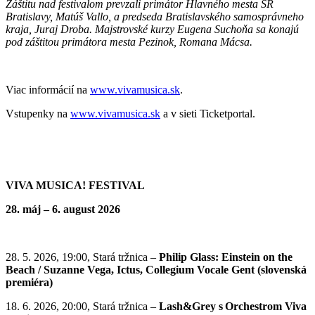
Záštitu nad festivalom prevzali primátor Hlavného mesta SR
Bratislavy, Matúš Vallo, a predseda Bratislavského samosprávneho
kraja, Juraj Droba. Majstrovské kurzy Eugena Suchoňa sa konajú
pod záštitou primátora mesta Pezinok, Romana Mácsa.
Viac informácií na
www.vivamusica.sk
.
Vstupenky na
www.vivamusica.sk
a v sieti Ticketportal.
VIVA MUSICA! FESTIVAL
28. máj – 6. august 2026
28. 5. 2026, 19:00, Stará tržnica –
Philip Glass: Einstein on the
Beach / Suzanne Vega, Ictus, Collegium Vocale Gent (slovenská
premiéra)
18. 6. 2026, 20:00, Stará tržnica –
Lash&Grey s
Orchestrom Viva