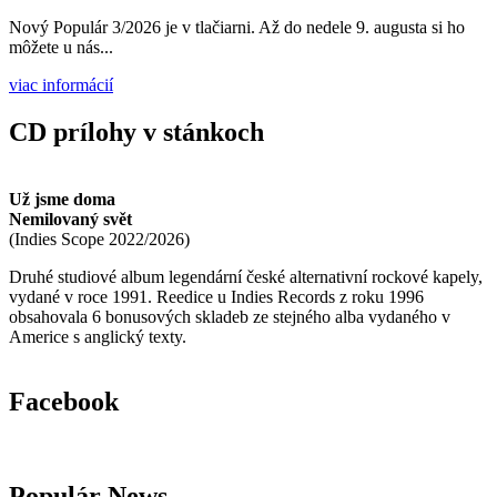
Nový Populár 3/2026 je v tlačiarni. Až do nedele 9. augusta si ho
môžete u nás...
viac informácií
CD prílohy v stánkoch
Už jsme doma
Nemilovaný svět
(
Indies Scope
2022/2026
)
Druhé studiové album legendární české alternativní rockové kapely,
vydané v roce 1991. Reedice u Indies Records z roku 1996
obsahovala 6 bonusových skladeb ze stejného alba vydaného v
Americe s anglický texty.
Facebook
Populár News