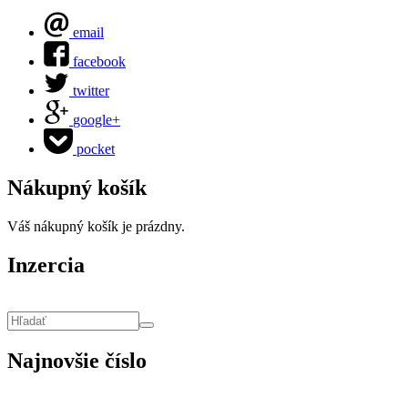
email
facebook
twitter
google+
pocket
Nákupný košík
Váš nákupný košík je prázdny.
Inzercia
Vyhľadávanie
Hľadať
Najnovšie číslo