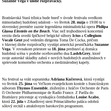
Suzanne Vega v úlohe rozprávačky.
Bratislavská Stará tržnica bude hneď v úvode festivalu svedkom
mimoriadnej hudobnej udalosti – vo štvrtok
28. mája
o 19:00 tu v
slovenskej premiére zaznie legendárna minimalistická opera
Philipa
Glassa
Einstein on the Beach
. Viac než trojhodinovú koncertnú
verziu diela uvedú špičkové belgické súbory
Ictus
a
Collegium
Vocale Gent
pod vedením dirigenta Toma De Cocka, pričom
v hlavnej úlohe rozprávačky vystúpi americká pesničkárka
Suzanne
Vega
. V rovnakom priestore sa
18. júna
predstaví aj domáca
hudobná scéna v podobe oceňovaného dua
Lash&Grey
, ktoré
svoje autorské skladby zahrá v nových hudobných aranžmánoch v
sprievode komorného orchestra a medzinárodnej kapely.
Na festival sa vráti sopranistka
Adriana Kučerová
, ktorá vystúpi
vo štvrtok
25. júna
vo Veľkom evanjelickom kostole s francúzskym
súborom
Thymos Ensemble
, zloženým z hráčov Orchestre de Paris
či Orchestre Philharmonique de Radio France. Z Paríža do
Bratislavy pricestuje aj vynikajúca čembalistka
Louise Acabo
,
ktorá
22. júla
v Zrkadlovej sieni Primaciálneho paláca odohrá
sólový recitál s atraktívnym barokovým programom.