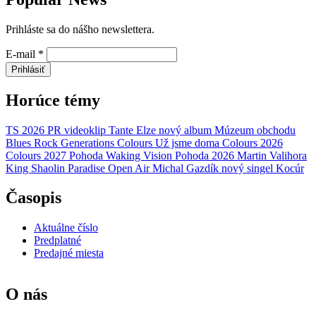
Prihláste sa do nášho newslettera.
E-mail
*
Prihlásiť
Horúce témy
TS 2026
PR
videoklip
Tante Elze
nový album
Múzeum obchodu
Blues Rock Generations
Colours
Už jsme doma
Colours 2026
Colours 2027
Pohoda
Waking Vision
Pohoda 2026
Martin Valihora
King Shaolin
Paradise Open Air
Michal Gazdík
nový singel
Kocúr
Časopis
Aktuálne číslo
Predplatné
Predajné miesta
O nás