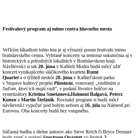
Festivalový program aj mimo centra hlavného mesta
Veľkým lákadlom tohto leta je aj výrazný posun festivalu mimo
bratislavského centra. Vybrané koncerty sa tentoraz uskutočnia aj v
historických a prírodných lokalitách v Bratislavskom kraji.
Návštevníci si tak
20. júna
v Kaštieli Modra budú môcť užiť
koncert vynikajúceho sláčikového kvarteta
Rumi
Quartet
a o týždeň neskôr
28. júna
v Kaštieľskom parku
v Stupave kultový projekt
Plantasia
, venovaný „
rastlinám a
ľuďom, ktorí ich majú radi
“, v podaní štvorice hráčov na
syntetizátory
Kristína Smetanová,
Haimoni Balgavá, Peterz
Kunzo
a
Martin Štefánik
. Rovnaký program si budú môcť
návštevníci vypočuť pod holým nebom aj
16. júla
na Námestí pri
Eurovea. Oba koncerty budú bez vstupného.
Súčasná hudba z dielne autorov ako Steve Reich či Bryce Dessner
bude znieť v podaní
Spectrum Quartett
vo štvrtok
2.