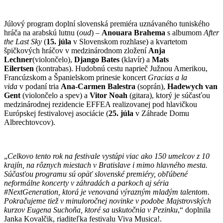
Júlový program doplní slovenská premiéra uznávaného tuniského
hráča na arabskú lutnu (
oud
) –
Anouara Brahema
s albumom
After
the Last Sky
(
15. júla
v Slovenskom rozhlase) a kvartetom
špičkových hráčov v medzinárodnom zložení
Anja
Lechner
(violončelo),
Django Bates
(klavír) a
Mats
Eilertsen
(kontrabas). Hudobnú cestu naprieč Južnou Amerikou,
Francúzskom a Španielskom prinesie koncert
Gracias a la
vida
v podaní tria
Ana-Carmen Balestra
(soprán),
Hadewych van
Gent
(violončelo a spev) a
Vitor Noah
(gitara), ktorý je súčasťou
medzinárodnej rezidencie EFFEA realizovanej pod hlavičkou
Európskej festivalovej asociácie (
25. júla
v Záhrade Domu
Albrechtovcov).
„
Celkovo tento rok na festivale vystúpi viac ako 150 umelcov z 10
krajín, na rôznych miestach v Bratislave i mimo hlavného mesta.
Súčasťou programu sú opäť slovenské premiéry, obľúbené
neformálne koncerty v záhradách a parkoch aj séria
#NextGeneration, ktorá je venovaná výrazným mladým talentom.
Pokračujeme tiež v minuloročnej novinke v podobe Majstrovských
kurzov Eugena Suchoňa, ktoré sa uskutočnia v Pezinku
,“ doplnila
Janka Kovalčik, riaditeľka festivalu Viva Musica!.