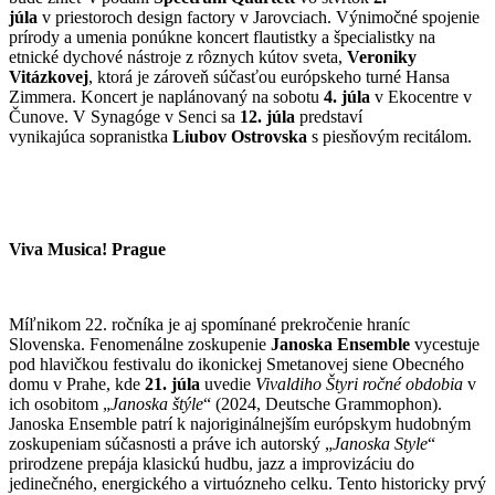
júla
v priestoroch design factory v Jarovciach. Výnimočné spojenie
prírody a umenia ponúkne koncert flautistky a špecialistky na
etnické dychové nástroje z rôznych kútov sveta,
Veroniky
Vitázkovej
, ktorá je zároveň súčasťou európskeho turné Hansa
Zimmera. Koncert je naplánovaný na sobotu
4. júla
v Ekocentre v
Čunove. V Synagóge v Senci sa
12. júla
predstaví
vynikajúca sopranistka
Liubov Ostrovska
s piesňovým recitálom.
Viva Musica! Prague
Míľnikom 22. ročníka je aj spomínané prekročenie hraníc
Slovenska. Fenomenálne zoskupenie
Janoska Ensemble
vycestuje
pod hlavičkou festivalu do ikonickej Smetanovej siene Obecného
domu v Prahe, kde
21. júla
uvedie
Vivaldiho Štyri ročné obdobia
v
ich osobitom „
Janoska štýle
“ (2024, Deutsche Grammophon).
Janoska Ensemble patrí k najoriginálnejším európskym hudobným
zoskupeniam súčasnosti a práve ich autorský „
Janoska Style
“
prirodzene prepája klasickú hudbu, jazz a improvizáciu do
jedinečného, energického a virtuózneho celku. Tento historicky prvý