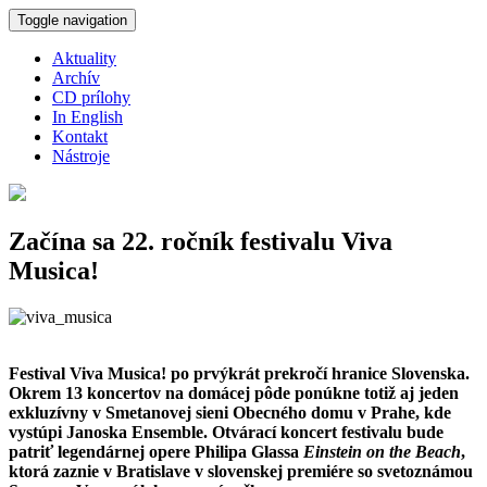
Skočiť na hlavný obsah
Toggle navigation
Aktuality
Archív
CD prílohy
In English
Kontakt
Nástroje
Začína sa 22. ročník festivalu Viva
Musica!
Festival Viva Musica! po prvýkrát prekročí hranice Slovenska.
Okrem 13 koncertov na domácej pôde ponúkne totiž aj jeden
exkluzívny v Smetanovej sieni Obecného domu v Prahe, kde
vystúpi Janoska Ensemble. Otvárací koncert festivalu bude
patriť legendárnej opere Philipa Glassa
Einstein on the Beach
,
ktorá zaznie v Bratislave v slovenskej premiére so svetoznámou