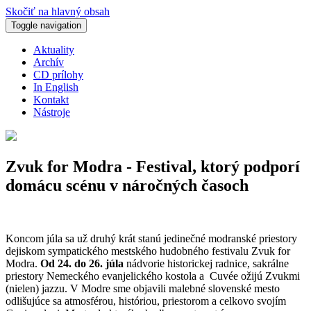
Skočiť na hlavný obsah
Toggle navigation
Aktuality
Archív
CD prílohy
In English
Kontakt
Nástroje
Zvuk for Modra - Festival, ktorý podporí
domácu scénu v náročných časoch
Koncom júla sa už druhý krát stanú jedinečné modranské priestory
dejiskom sympatického mestského hudobného festivalu Zvuk for
Modra.
Od 24. do 26. júla
nádvorie historickej radnice, sakrálne
priestory Nemeckého evanjelického kostola a Cuvée ožijú Zvukmi
(nielen) jazzu. V Modre sme objavili malebné slovenské mesto
odlišujúce sa atmosférou, históriou, priestorom a celkovo svojím