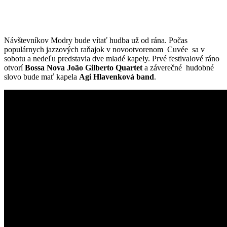
Návštevníkov Modry bude vítať hudba už od rána. Počas
populárnych jazzových raňajok v novootvorenom Cuvée sa v
sobotu a nedeľu predstavia dve mladé kapely. Prvé festivalové ráno
otvorí
Bossa Nova João Gilberto Quartet
a záverečné hudobné
slovo bude mať kapela
Agi Hlavenková band
.