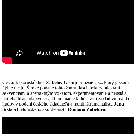
Česko-bieloruské duo
Zabelov Group
prinesie jazz, ktorý jazzom
úplne nie je. Široké poňatie tohto žánru, fascinácia rytmickými
sekvenciami a abstraktným vokálom, experimentovanie a neustála
potreba hľadania zvukov, či prelínanie kultúr tvorí základ vnímania
hudby v podaní českého skladateľa a multiinštrumentalistu
Jána
Šikla
a bieloruského akordeonistu
Romana Zabelova.