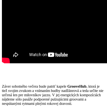
Záver sobotného večera bude patriť kapele
GrooveHub
, ktorá je
tiež svojim zvukom a vnímaním hudby nadžánrová a teda určite nie
určená len pre milovníkov jazzu. V jej energických kompozíciách
nájdeme sólo pasáže podporené pulzujúcimi groovami a
nespútanými rytmami plnými rokovej dravosti.