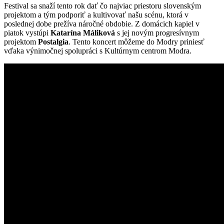
Festival sa snaží tento rok dať čo najviac priestoru slovenským
projektom a tým podporiť a kultivovať našu scénu, ktorá v
poslednej dobe prežíva náročné obdobie. Z domácich kapiel v
piatok vystúpi
Katarína Máliková
s jej novým progresívnym
projektom
Postalgia
. Tento koncert môžeme do Modry priniesť
vďaka výnimočnej spolupráci s Kultúrnym centrom Modra.