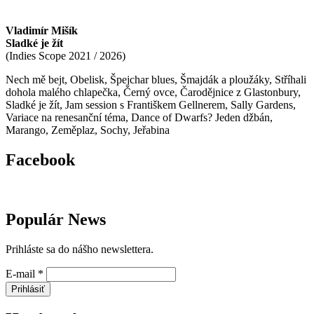
Vladimír Mišík
Sladké je žít
(
Indies Scope
2021 / 2026
)
Nech mě bejt, Obelisk, Špejchar blues, Šmajdák a ploužáky, Stříhali
dohola malého chlapečka, Černý ovce, Čarodějnice z Glastonbury,
Sladké je žít, Jam session s Františkem Gellnerem, Sally Gardens,
Variace na renesanční téma, Dance of Dwarfs? Jeden džbán,
Marango, Zeměplaz, Sochy, Jeřabina
Facebook
Populár News
Prihláste sa do nášho newslettera.
E-mail
*
Prihlásiť