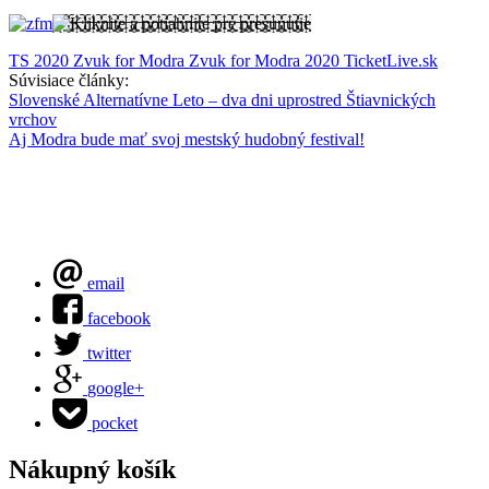
TS 2020
Zvuk for Modra
Zvuk for Modra 2020
TicketLive.sk
Súvisiace články:
Slovenské Alternatívne Leto – dva dni uprostred Štiavnických
vrchov
Aj Modra bude mať svoj mestský hudobný festival!
email
facebook
twitter
google+
pocket
Nákupný košík