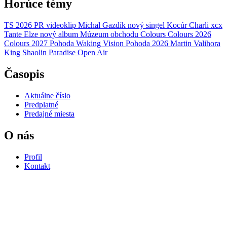
Horúce témy
TS 2026
PR
videoklip
Michal Gazdík
nový singel
Kocúr
Charli xcx
Tante Elze
nový album
Múzeum obchodu
Colours
Colours 2026
Colours 2027
Pohoda
Waking Vision
Pohoda 2026
Martin Valihora
King Shaolin
Paradise Open Air
Časopis
Aktuálne číslo
Predplatné
Predajné miesta
O nás
Profil
Kontakt