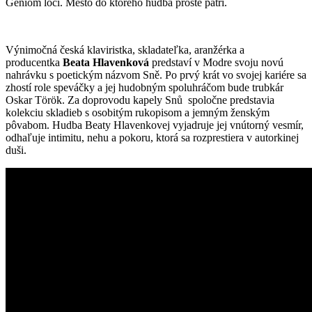
Geniom loci. Mesto do ktorého hudba proste patrí.
Výnimočná česká klaviristka, skladateľka, aranžérka a
producentka
Beata Hlavenková
predstaví v Modre svoju novú
nahrávku s poetickým názvom Sně. Po prvý krát vo svojej kariére sa
zhostí role speváčky a jej hudobným spoluhráčom bude trubkár
Oskar Török. Za doprovodu kapely Snů spoločne predstavia
kolekciu skladieb s osobitým rukopisom a jemným ženským
pôvabom. Hudba Beaty Hlavenkovej vyjadruje jej vnútorný vesmír,
odhaľuje intimitu, nehu a pokoru, ktorá sa rozprestiera v autorkinej
duši.