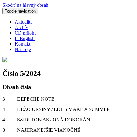
Skočiť na hlavný obsah
Toggle navigation
Aktuality
Archív
CD prílohy
In English
Kontakt
Nástroje
Číslo 5/2024
Obsah čísla
3 DEPECHE NOTE
4 DEŽO URSINY / LET’S MAKE A SUMMER
4 SZIDI TOBIAS / ONÁ DOKORÁN
8 NAJHRANEJŠIE VIANOČNÉ