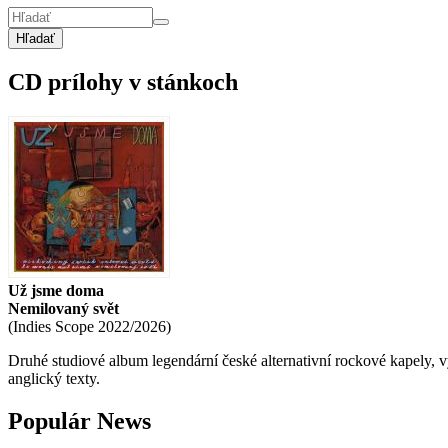
Hľadať
CD prílohy v stánkoch
Už jsme doma
Nemilovaný svět
(
Indies Scope
2022/2026
)
Druhé studiové album legendární české alternativní rockové kapely,
anglický texty.
Populár News