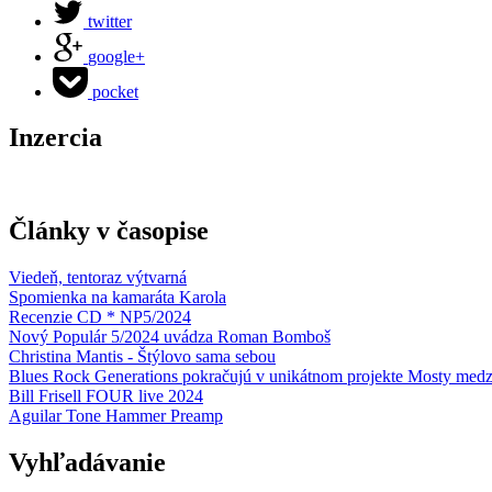
twitter
google+
pocket
Inzercia
Články v časopise
Viedeň, tentoraz výtvarná
Spomienka na kamaráta Karola
Recenzie CD * NP5/2024
Nový Populár 5/2024 uvádza Roman Bomboš
Christina Mantis - Štýlovo sama sebou
Blues Rock Generations pokračujú v unikátnom projekte Mosty medz
Bill Frisell FOUR live 2024
Aguilar Tone Hammer Preamp
Vyhľadávanie