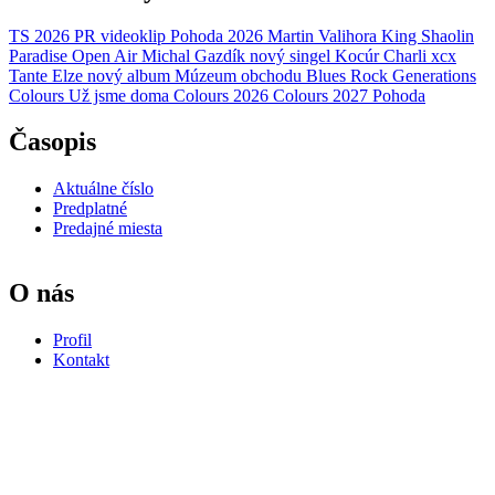
TS 2026
PR
videoklip
Pohoda 2026
Martin Valihora
King Shaolin
Paradise Open Air
Michal Gazdík
nový singel
Kocúr
Charli xcx
Tante Elze
nový album
Múzeum obchodu
Blues Rock Generations
Colours
Už jsme doma
Colours 2026
Colours 2027
Pohoda
Časopis
Aktuálne číslo
Predplatné
Predajné miesta
O nás
Profil
Kontakt