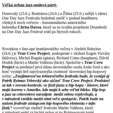
Veľká urban jazz-soulová párty
Donovaly (23.6.), Bratislava (24.6.) a Žilina (25.6.) zažijú v rámci
One Day Jazz Festivalu hudobnú smršť v podaní headlinera
všetkých troch večerov - fenomenálneho amerického
bubeníka
Chrisa Davea
, ktorý sa so svojím projektom Drumhedz
na One Day Jazz Festival vráti po štyroch rokoch.
Novinkou v line-upe bratislavského večera v Ateliéri Babylon
(24.6.) je
True Crew Project
, zoskupenie v zložení Eugen Vizváry
(klávesy), Michal Bugala (gitara), Richard Csino (basgitara), Dávid
Hodek (bicie) a Martin Valihora (bicie). Spoločne s
True Crew
Project
sa predstaví prvá dáma slovenského soulu Anita Soul a ako
hosť vystúpi tiež najvýraznejšia osobnosť slovenskej hip-hopovej
scény:
„Zaujímavosťou tohtoročného festivalu bude, že vystúpi aj
Patrik Rytmus Vrbovský ako súčasť True Crew Project. Predstaví
sa tak v novom kontexte, vo fúzii jazzu a hip-hopu - žánrov, ktoré
majú korene v Amerike, kde majú k sebe veľmi blízko. Hip-hop
a jazz sa celosvetovo navzájom medzi sebou ovplyvňujú, a
v minulosti vzniklo medzi nimi veľa spoluprác. Patrik bude na
našom festivale zástupcom hip-hopového elementu v tejto
fúzii,“
vysvetľuje riaditeľ festivalu Martin Valihora, ktorý
v minulosti sedel za bicími práve aj na Rytmusovom turné