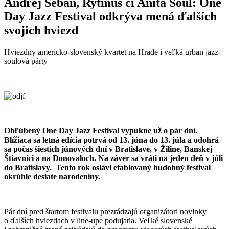
Andrej Šeban, Rytmus či Anita Soul: One
Day Jazz Festival odkrýva mená ďalších
svojich hviezd
Hviezdny americko-slovenský kvartet na Hrade i veľká urban jazz-
soulová párty
Obľúbený One Day Jazz Festival vypukne už o pár dní.
Blížiaca sa letná edícia potrvá od 13. júna do 13. júla a odohrá
sa počas šiestich júnových dní v Bratislave, v Žiline, Banskej
Štiavnici a na Donovaloch. Na záver sa vráti na jeden deň v júli
do Bratislavy. Tento rok oslávi etablovaný hudobný festival
okrúhle desiate narodeniny.
Pár dní pred štartom festivalu prezrádzajú organizátori novinky
o ďalších hviezdach v line-upe podujatia. Veľké slovenské