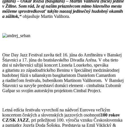
(gitara) – Oskar Rózsa (basgitara) – Martin Valihora (bicie) jedine
v Žiline. Som rád, že aj našim priaznivcom mimo hlavného mesta
môžeme sprostredkovať takýto naozaj jedinečný hudobný okamih
a zážitok,“
objasňuje Martin Valihora.
One Day Jazz Festival zavíta tiež 16. júna do Amfiteátra v Banskej
Štiavnici a 17. júna do bratislavského Divadla Aréna. V oba tieto
dni si návštevníci užijú koncert Lionela Louekeho, speváka
a gitaristu zo západoafrického Beninu v špeciálnej medzinárodnej
hudobnej fúzii s talianskym basgitaristom Danielom Camardom
a riaditeľom festivalu, bubeníkom Martinom Valihorom. V Banskej
Štiavnici sa navyše predstaví domáci element - cimbalista Ľubomír
Gašpar so svojím autorským projektom Cimbal Project.
Letná edícia festivalu vyvrcholí na nádvorí Eurovea veľkým
koncertom českých a slovenských jazzových osobností
100 rokov
CZ/SK JAZZ
, pri príležitosti 100. výročia vzniku Československa
a pamiatky Jozefa Doda Šošoku. Predstavia sa Emil Viklický &