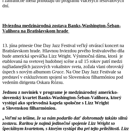
i zahraničné mená pribúdajú do programu viacerých festivalových
dní.
Hviezdna medzinárodná zostava Banks-Washington-Šeban-
Valihora na Bratislavskom hrade
13. júna prinesie One Day Jazz Festival veľký otvárací koncert na
Bratislavskom hrade. Hlavnou hviezdou prvého festivalového dňa
bude americká speváčka Lizz Wright. Výnimočná dáma, ktorá je
etablovaná na svetovej hudobnej scéne a už 15 rokov patrí medzi
najžiadanejších jazzových vokalistov sveta, zožala vlani obrovský
úspech s novým albumom
Grace
. Na One Day Jazz Festivale sa
predstaví v exkluzívnom spojení so Slovenskou filharmóniou pod
vedením dirigenta Oskara Rózsu.
Jednou z noviniek v programe je medzinárodný americko-
slovenský kvartet Banks-Washington-Šeban-Valihora, ktorý
vystúpi ako sprievodná kapela spoločne s Lizz Wright
a Slovenskou filharmóniou.
„Veľmi sa tešíme, že sa nám podarilo dať dohromady takúto silnú
zostavu. Raritou je najmä jedinečné spojenie Lizz Wright so
špeciálnym kvartetom, s ktorým vystúpi iba pri tejto príležitosti. Lizz