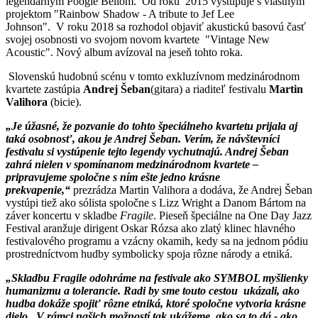
legendárnym Poogie Bellom. Od roku 2015 vystupuje s vlastným
projektom "Rainbow Shadow - A tribute to Jef Lee
Johnson". V roku 2018 sa rozhodol objaviť akustickú basovú časť
svojej osobnosti vo svojom novom kvartete "Vintage New
Acoustic". Nový album avízoval na jeseň tohto roka.
Slovenskú hudobnú scénu v tomto exkluzívnom medzinárodnom
kvartete zastúpia
Andrej Šeban
(gitara) a riaditeľ festivalu
Martin
Valihora
(bicie).
„Je úžasné, že pozvanie do tohto špeciálneho kvartetu prijala aj
taká osobnosť, akou je Andrej Šeban. Verím, že návštevníci
festivalu si vystúpenie tejto legendy vychutnajú. Andrej Šeban
zahrá nielen v spomínanom medzinárodnom kvartete –
pripravujeme spoločne s ním ešte jedno krásne
prekvapenie,“
prezrádza Martin Valihora a dodáva, že Andrej Šeban
vystúpi tiež ako sólista spoločne s Lizz Wright a Danom Bártom na
záver koncertu v skladbe
Fragile
. Pieseň špeciálne na One Day Jazz
Festival aranžuje dirigent Oskar Rózsa ako zlatý klinec hlavného
festivalového programu a vzácny okamih, kedy sa na jednom pódiu
prostredníctvom hudby symbolicky spoja rôzne národy a etniká.
„Skladbu Fragile odohráme na festivale ako SYMBOL myšlienky
humanizmu a tolerancie. Radi by sme touto cestou ukázali, ako
hudba dokáže spojiť rôzne etniká, ktoré spoločne vytvoria krásne
dielo. V rámci našich možností tak ukážeme, ako sa to dá - ako