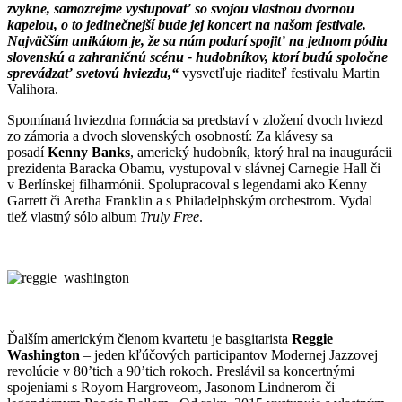
zvykne, samozrejme vystupovať so svojou vlastnou dvornou
kapelou, o to jedinečnejší bude jej koncert na našom festivale.
Najväčším unikátom je, že sa nám podarí spojiť na jednom pódiu
slovenskú a zahraničnú scénu - hudobníkov, ktorí budú spoločne
sprevádzať svetovú hviezdu,“
vysvetľuje riaditeľ festivalu Martin
Valihora.
Spomínaná hviezdna formácia sa predstaví v zložení dvoch hviezd
zo zámoria a dvoch slovenských osobností: Za klávesy sa
posadí
Kenny Banks
, americký hudobník, ktorý hral na inaugurácii
prezidenta Baracka Obamu, vystupoval v slávnej Carnegie Hall či
v Berlínskej filharmónii. Spolupracoval s legendami ako Kenny
Garrett či Aretha Franklin a s Philadelphským orchestrom. Vydal
tiež vlastný sólo album
Truly Free
.
Ďalším americkým členom kvartetu je basgitarista
Reggie
Washington
– jeden kľúčových participantov Modernej Jazzovej
revolúcie v 80’tich a 90’tich rokoch. Preslávil sa koncertnými
spojeniami s Royom Hargroveom, Jasonom Lindnerom či