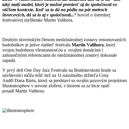
taký malý model, ktorý je možné preniesť aj do spoločnosti vo
väčšom kontexte. Keď sa to dá na pódiu na pár metroch
štvorcových, dá sa to aj v spoločnosti...“
hovorí o ústrednej
festivalovej myšlienke Martin Valihora.
Druhým slovenským členom medzinárodnej zostavy renomovaných
hudobníkov je práve riaditeľ festivalu
Martin Valihora
, ktorý
svojou hudobnou všestrannosťou a svojimi domácimi i
zahraničnými referenciami do medzinárodnej zostavy dokonale
zapadá.
V prvý deň One Day Jazz Festivalu na Bratislavskom hrade sa
návštevníci môžu tešiť tiež na 11-násobného držiteľa Ceny
Anděl Dana Bártu, ktorý sa predstaví so svojím jazzovým projektom
Illustratosphere v novom zložení, v ktorom sa za bicie opäť
posadí Martin Valihora.