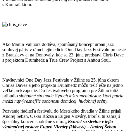
s Kontrafaktom.
Ako Martin Valihora dodáva, spomínaný koncept urban jazz-
soulovej párty v rámci tejto edície One Day Jazz Festivalu prenesie
z Bratislavy aj na Donovaly, kde sa 23. júna predstaví Chris Dave
s projektom Drumhedz a True Crew Project s Anitou Soul.
Návštevníci One Day Jazz Festivalu v Žiline sa 25. júna okrem
Chrisa Davea a jeho projektu Drumhedz môžu tešiť ešte na jedno
veľké prekvapenie. Do festivalového programu pre Žilinu totiž
pribudlo
slobodné stretnutie štyroch inštrumentalistov, ktorí patria
medzi najvýraznejšie osobnosti domácej hudobnej scény
.
Pozvanie riaditeľa festivalu do Mestského divadla v Žiline prijali
Andrej Šeban, Oskar Rózsa a Eugen Vizváry, ktorí si tu zahrajú
špeciálny koncert spoločne s ním.
„Kvartet sa stretne v tejto
výnimočnej zostave Eugen Vizváry (klávesy) – Andrej Šeban