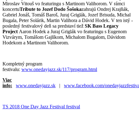
Miroslav Vitouš vo featuringu s Martinom Valihorom. V rámci
koncertu
Tribute to Jozef Dodo Šošoka
zahrajú Ondrej Krajňák,
Gabriel Jonáš, Tomáš Baroš, Juraj Griglák, Jozef Brisuda, Michal
Bugala, Peter Solárik, Martin Valihora a Dávid Hodek. V ten istý -
posledný festivalový deň sa predstaví tiež
SK Bass Legacy
Project
Aaron Hodek a Juraj Griglák vo featuringu s Eugenom
Vizvárym, Tomášom Gajlíkom, Michalom Bugalom, Dávidom
Hodekom a Martinom Valihorom.
Kompletný program
festivalu:
www.onedayjazz.sk/117/program.html
Viac
info:
www.onedayjazz.sk
|
www.facebook.com/onedayjazzfestiva
TS 2018
One Day Jazz Festival
festival