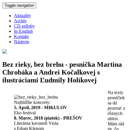
Skočiť na hlavný obsah
Toggle navigation
Aktuality
Archív
CD prílohy
In English
Kontakt
Nástroje
Bez rieky, bez brehu - pesnička Martina
Chrobáka a Andrei Kočalkovej s
ilustráciami Ľudmily Holíkovej
Na texty
pesničiek
Najbližšie koncerty:
sa dá
5. Apríl, 2019 - MIKULOV
pozerať z
Eko festival
rôznych
8. Marec, 2018 (piatok) - PREŠOV
uhlov.
Literárna kaviareň Viola
Mám rád
s Edom Klenom
tie, čo