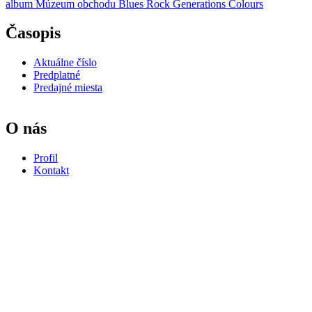
album
Múzeum obchodu
Blues Rock Generations
Colours
Časopis
Aktuálne číslo
Predplatné
Predajné miesta
O nás
Profil
Kontakt