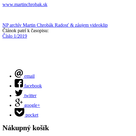
www.martinchrobak.sk
NP archív
Martin Chrobák
Radosť & záujem
videoklip
Článok patrí k časopisu:
Číslo 1/2019
email
facebook
twitter
google+
pocket
Nákupný košík