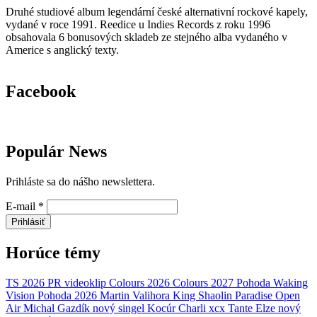
Druhé studiové album legendární české alternativní rockové kapely,
vydané v roce 1991. Reedice u Indies Records z roku 1996
obsahovala 6 bonusových skladeb ze stejného alba vydaného v
Americe s anglický texty.
Facebook
Populár News
Prihláste sa do nášho newslettera.
E-mail
*
Prihlásiť
Horúce témy
TS 2026
PR
videoklip
Colours 2026
Colours 2027
Pohoda
Waking
Vision
Pohoda 2026
Martin Valihora
King Shaolin
Paradise Open
Air
Michal Gazdík
nový singel
Kocúr
Charli xcx
Tante Elze
nový