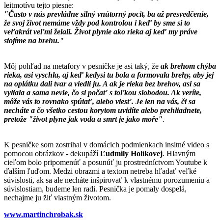
leitmotívu tejto piesne:
"Často v nás prevládne silný vnútorný pocit, ba až presvedčenie,
že svoj život nemáme vždy pod kontrolou i keď by sme si to
veľakrát veľmi želali. Život plynie ako rieka aj keď my práve
stojíme na brehu."
Môj pohľad na metafory v pesničke je asi taký, že
ak brehom chýba
rieka, asi vyschla, aj keď kedysi tu bola a formovala brehy, aby jej
na oplátku dali tvar a viedli ju. A ak je rieka bez brehov, asi sa
vyliala a sama nevie, čo si počať s toľkou slobodou. Ak veríte,
môže vás to rovnako spútať, alebo viesť. Je len na vás, či sa
necháte a čo všetko cestou korytom uvidíte alebo prehliadnete,
pretože "život plyne jak voda a smrt je jako moře"
.
K pesničke som zostrihal v domácich podmienkach insitné video s
pomocou obrázkov - dekupáží
Ľudmily Holíkovej
. Hlavným
cieľom bolo pripomenúť a posunúť ju prostredníctvom Youtube k
ďalším ľuďom. Medzi obrazmi a textom netreba hľadať veľké
súvislosti, ak sa ale necháte inšpirovať k vlastnému porozumeniu a
súvislostiam, budeme len radi. Pesnička je pomaly dospelá,
nechajme ju žiť vlastným životom.
www.martinchrobak.sk