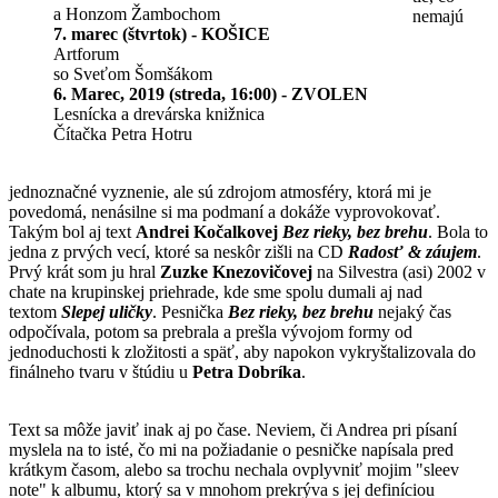
a Honzom Žambochom
nemajú
7. marec (štvrtok) - KOŠICE
Artforum
so Sveťom Šomšákom
6. Marec, 2019 (streda, 16:00) - ZVOLEN
Lesnícka a drevárska knižnica
Čítačka Petra Hotru
jednoznačné vyznenie, ale sú zdrojom atmosféry, ktorá mi je
povedomá, nenásilne si ma podmaní a dokáže vyprovokovať.
Takým bol aj text
Andrei Kočalkovej
Bez rieky, bez brehu
. Bola to
jedna z prvých vecí, ktoré sa neskôr zišli na CD
Radosť & záujem
.
Prvý krát som ju hral
Zuzke Knezovičovej
na Silvestra (asi) 2002 v
chate na krupinskej priehrade, kde sme spolu dumali aj nad
textom
Slepej uličky
. Pesnička
Bez rieky, bez brehu
nejaký čas
odpočívala, potom sa prebrala a prešla vývojom formy od
jednoduchosti k zložitosti a späť, aby napokon vykryštalizovala do
finálneho tvaru v štúdiu u
Petra Dobríka
.
Text sa môže javiť inak aj po čase. Neviem, či Andrea pri písaní
myslela na to isté, čo mi na požiadanie o pesničke napísala pred
krátkym časom, alebo sa trochu nechala ovplyvniť mojim "sleev
note" k albumu, ktorý sa v mnohom prekrýva s jej definíciou