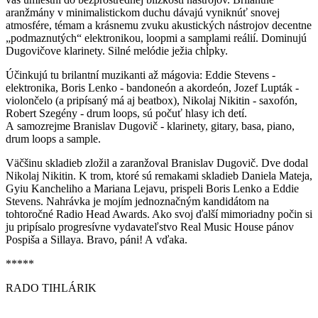
aranžmány v minimalistickom duchu dávajú vyniknúť snovej
atmosfére, témam a krásnemu zvuku akustických nástrojov decentne
„podmaznutých“ elektronikou, loopmi a samplami reálií. Dominujú
Dugovičove klarinety. Silné melódie ježia chĺpky.
Účinkujú tu brilantní muzikanti až mágovia: Eddie Stevens -
elektronika, Boris Lenko - bandoneón a akordeón, Jozef Lupták -
violončelo (a pripísaný má aj beatbox), Nikolaj Nikitin - saxofón,
Robert Szegény - drum loops, sú počuť hlasy ich detí.
A samozrejme Branislav Dugovič - klarinety, gitary, basa, piano,
drum loops a sample.
Väčšinu skladieb zložil a zaranžoval Branislav Dugovič. Dve dodal
Nikolaj Nikitin. K trom, ktoré sú remakami skladieb Daniela Mateja,
Gyiu Kancheliho a Mariana Lejavu, prispeli Boris Lenko a Eddie
Stevens. Nahrávka je mojím jednoznačným kandidátom na
tohtoročné Radio Head Awards. Ako svoj ďalší mimoriadny počin si
ju pripísalo progresívne vydavateľstvo Real Music House pánov
Pospiša a Sillaya. Bravo, páni! A vďaka.
*****
RADO TIHLÁRIK