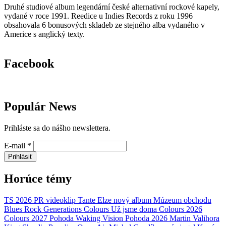
Druhé studiové album legendární české alternativní rockové kapely,
vydané v roce 1991. Reedice u Indies Records z roku 1996
obsahovala 6 bonusových skladeb ze stejného alba vydaného v
Americe s anglický texty.
Facebook
Populár News
Prihláste sa do nášho newslettera.
E-mail
*
Prihlásiť
Horúce témy
TS 2026
PR
videoklip
Tante Elze
nový album
Múzeum obchodu
Blues Rock Generations
Colours
Už jsme doma
Colours 2026
Colours 2027
Pohoda
Waking Vision
Pohoda 2026
Martin Valihora