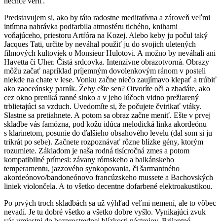
nechce veriť.
Predstavujem si, ako by táto radostne meditatívna a zároveň veľmi
intímna nahrávka podfarbila atmosféru tichého, knihami
voňajúceho, priestoru Artfóra na Kozej. Alebo keby ju počul taký
Jacques Tati, určite by neváhal použiť ju do svojich uletených
filmových kultoviek o Monsieur Hulotovi. A možno by neváhali ani
Havetta či Uher. Čistá srdcovka. Intenzívne obrazotvorná. Obrazy
môžu začať napríklad príjemným dovolenkovým ránom v posteli
niekde na chate v lese. Vonku začne niečo zaujímavo klepať a trúbiť
ako zaoceánsky parník. Žeby ešte sen? Otvoríte oči a zbadáte, ako
cez okno preniká ranné slnko a v jeho lúčoch vidno prežiarený
trblietajúci sa vzduch. Uvedomíte si, že počujete čvirikať vtáky.
Slastne sa pretiahnete. A potom sa obraz začne meniť. Ešte v prvej
skladbe vás famózna, pod kožu idúca melodická linka akordeónu
s klarinetom, posunie do ďalšieho obsahového levelu (dal som si ju
trikrát po sebe). Začnete rozpoznávať rôzne blízke gény, ktorým
rozumiete. Základom je naša rodná tisícročná zmes a potom
kompatibilné prímesi: závany rómskeho a balkánskeho
temperamentu, jazzového synkopovania, či šarmantného
akordeónovo/bandoneónovo francúzskeho mussete a Bachovských
liniek violončela. A to všetko decentne dofarbené elektroakustikou.
Po prvých troch skladbách sa už výhľad veľmi nemení, ale to vôbec
nevadí. Je tu dobré všetko a všetko dobre vyšlo. Vynikajúci zvuk
vás umiestni do bezprostrednej blízkosti nástrojov. Brilantné