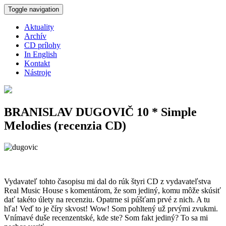
Skočiť na hlavný obsah
Toggle navigation
Aktuality
Archív
CD prílohy
In English
Kontakt
Nástroje
BRANISLAV DUGOVIČ 10 * Simple
Melodies (recenzia CD)
Vydavateľ tohto časopisu mi dal do rúk štyri CD z vydavateľstva
Real Music House s komentárom, že som jediný, komu môže skúsiť
dať takéto úlety na recenziu. Opatrne si púšťam prvé z nich. A tu
hľa! Veď to je číry skvost! Wow! Som pohltený už prvými zvukmi.
Vnímavé duše recenzentské, kde ste? Som fakt jediný? To sa mi