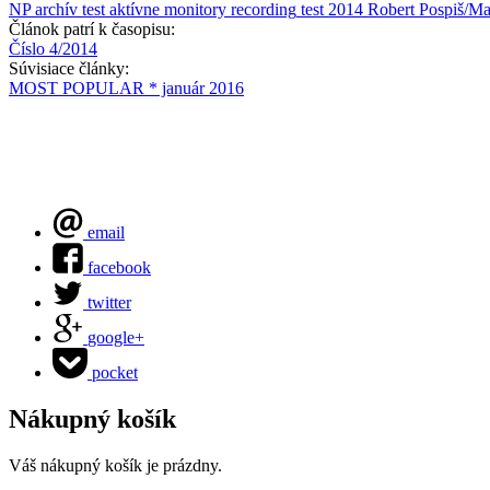
NP archív
test
aktívne monitory
recording
test 2014
Robert Pospiš/Mar
Článok patrí k časopisu:
Číslo 4/2014
Súvisiace články:
MOST POPULAR * január 2016
email
facebook
twitter
google+
pocket
Nákupný košík
Váš nákupný košík je prázdny.