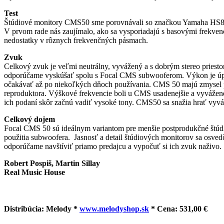
Test
Štúdiové monitory CMS50 sme porovnávali so značkou Yamaha HS80. Dô
V prvom rade nás zaujímalo, ako sa vysporiadajú s basovými frekve
nedostatky v rôznych frekvenčných pásmach.
Zvuk
Celkový zvuk je veľmi neutrálny, vyvážený a s dobrým stereo priesto
odporúčame vyskúšať spolu s Focal CMS subwooferom. Výkon je úplne
očakávať až po niekoľkých dňoch používania. CMS 50 majú zmysel pre
reproduktora. Výškové frekvencie boli u CMS usadenejšie a vyvážene
ich podaní skôr začnú vadiť vysoké tony. CMS50 sa snažia hrať vyvá
Celkový dojem
Focal CMS 50 sú ideálnym variantom pre menšie postprodukčné štúdi
použitia subwoofera. Jasnosť a detail štúdiových monitorov sa osvedč
odporúčame navštíviť priamo predajcu a vypočuť si ich zvuk naživo.
Robert Pospiš, Martin Sillay
Real Music House
Distribúcia: Melody *
www.melodyshop.sk
* Cena: 531,00 €