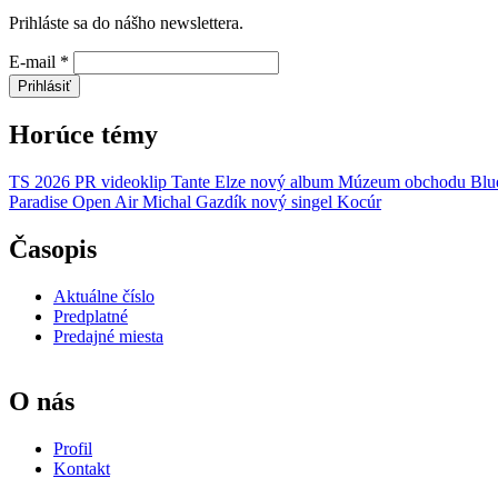
Prihláste sa do nášho newslettera.
E-mail
*
Prihlásiť
Horúce témy
TS 2026
PR
videoklip
Tante Elze
nový album
Múzeum obchodu
Blu
Paradise Open Air
Michal Gazdík
nový singel
Kocúr
Časopis
Aktuálne číslo
Predplatné
Predajné miesta
O nás
Profil
Kontakt