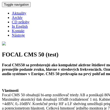
Skočiť na hlavný obsah
Toggle navigation
Aktuality
Archív
CD prílohy
In English
Kontakt
Nástroje
FOCAL CMS 50 (test)
Focal CMS50 sa predstavujú ako kompaktné aktívne štúdiové moni
presnejšie podanie zvuku, hlavne v stredových frekvenciách. Ozn
audio systémov v Európe. CMS 50 prekvapia na prvý pohľad menš
Vlastnosti
Focal CMS 50 obsahujú bi-amp zosilňovač triedy AB a ponúkajú 
Maximálny akustický tlak dosahujú 105dB (vzdialenosť 1 m). Kabinet 
+4dBV, 0,-10dBV. Korekčné prvky HF a LF shelving umožňujú prispô
a potenciometrom hlasitosti. Celková hmotnosť jedného monitora je 7