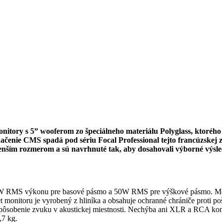
tory s 5” wooferom zo špeciálneho materiálu Polyglass, ktorého 
ačenie CMS spadá pod sériu Focal Professional tejto francúzskej z
ím rozmerom a sú navrhnuté tak, aby dosahovali výborné výsledky
80W RMS výkonu pre basové pásmo a 50W RMS pre výškové pásmo. Mo
monitoru je vyrobený z hliníka a obsahuje ochranné chrániče proti poš
sobenie zvuku v akustickej miestnosti. Nechýba ani XLR a RCA konek
,7 kg.