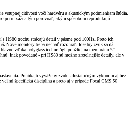
 vstupnej citlivosti voči hardvéru a akustickým podmienkam štúdia.
amo pri mixáži a tým porovnať, akým spôsobom reprodukujú
í s HS80 trochu strácajú detail v pásme pod 100Hz. Preto ich
á. Nové monitory treba nechať rozohrať. Ideálny zvuk sa dá
 hlavne vďaka polyglass technológii použitej na membránu 5”
ú. Inak povedané - pri HS80 sú možno zreteľnejšie detaily, ale v
 nastavenia. Ponúkajú vyvážený zvuk s dostatočným výkonom aj bez
 veľmi špecifická disciplína a preto aj v prípade Focal CMS 50