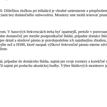
ležitou zložkou pri inštalácii je vhodné umiestnenie a prispôsobenie
nciami bez dodatočného subwoofera. Monitory sme mohli testovať pri
rom. V basových frekvenciách treba byť opatrnejší, pretože v porovnan
 dostatočný pre menšie postprodkučné štúdiá, prípadne domáce štúdi
 detail a stredové pásmo je pravdepodobne ich najsilnejšou zbraňou,
jšie než u HS80, ktoré naopak výškové frekvenčné pásmo mierne zdvihn
žene.
á, prípadne do domáceho štúdia, najmä pre svoje rozmery a korekčné
il najmä pri posluchu akustickej hudby. Výber štúdiových monitorov je