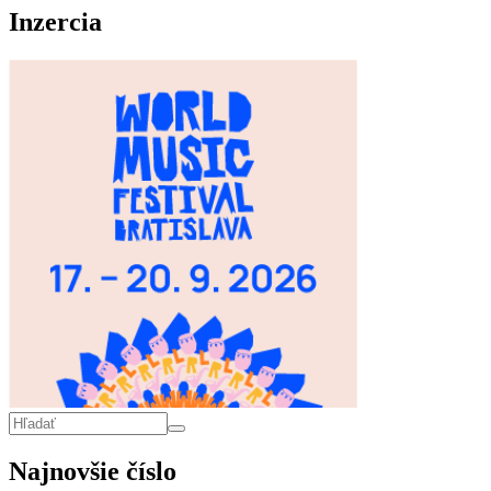
Inzercia
Vyhľadávanie
Hľadať
Najnovšie číslo