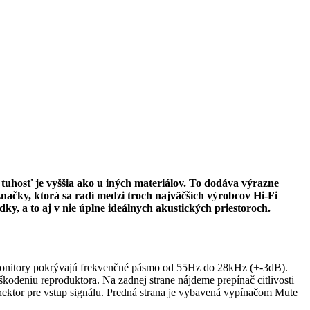
tuhosť je vyššia ako u iných materiálov. To dodáva výrazne
načky, ktorá sa radí medzi troch najväčších výrobcov Hi-Fi
, a to aj v nie úplne ideálnych akustických priestoroch.
nitory pokrývajú frekvenčné pásmo od 55Hz do 28kHz (+-3dB).
kodeniu reproduktora. Na zadnej strane nájdeme prepínač citlivosti
tor pre vstup signálu. Predná strana je vybavená vypínačom Mute