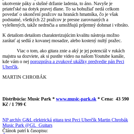
ukotvenie páky a slušné držanie ladenia, to áno. Navyše je
priateľské na dotyk pravej dlane. To sa bohužiaľ nedá celkom
povedať o ukončení pražcov na hranách hmatníka, čo je však
podstatné, všetkých 22 pražcov je presne zarovnaných a
vyleštených, takže nedrnčia a umožňujú príjemný dohmat i vibráto.
K detailom detailom charakterizujúcim kvalitu nástroja možno
zarátať aj sedlá z kovanej mosadze, alebo kostený nultý pražec.
Viac o tom, ako gitara znie a aký je jej potenciál v rukách
majstra sa dozviete, ak si pustíte video na našom Youtube kanále,
kde vám o nej
porozpráva a zvukové ukážky predvedie pán Peci
Uherčík
.
MARTIN CHROBÁK
Distribúcia: Music Park *
www.music-park.sk
* Cena: 43 590
Kč / 1 799 €
NP archív
G&L
elektrická gitara
test
Peci Uherčík
Martin Chrobák
Music Park
@GL_Guitars
Článok patrí k časopisu: