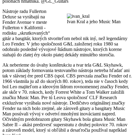
polohách hmatníka. @GL_Guitars
Nástroje radu Fullerton
Deluxe sa vyrábajú na
Ivan Kral a jeho Music Man
Fender Avenue v meste
Fullerton v Kalifornii -
rodisku „skrutkovaných“
gitár a basgitár, ktorých stvoriteľom nebol nik iný, než legendárny
Leo Fender. V jeho spoločnosti G&L založenej roku 1980 sa
odohralo posledné vývojové štádium nástrojov, ktorých korene
siahajú do zlatej éry okolo piatej dekády minulého storočia.
Ak neberieme do úvahy konštrukciu a tvar tela G&L Skyhawk,
potom základy formovania testovaného nástroja netreba hľadať ani
tak v slávnej ére pred CBS (spol. CBS prevzala značku Fender od r.
1966 vlastnila ju až do skorých 80. rokov), teda nie v časoch kedy
bol Leo majiteľom a ideovým lídrom rovnomennej značky Fender,
ale skôr v 70. rokoch, kedy Forrest White a Tom Walker založili
značku Music Man. Pre tú Leova spoločnosť CLF Research
exkluzívne vyrábala nové nástroje. Dedičstvo originálnej značky
Fender na nich bolo zrejmé, ale zároveň gitary a basgitary Music
Man posúvali vývoj v odvetví mnohými inováciami napred.
Očividným predobrazom gitary Skyhawk bola gitara Music Man
Sabre II – akási predzvesť superstratu z druhej polovice 70. rokov
a zároveň model, ktorý si obľúbil a desaťročia používal napríklad