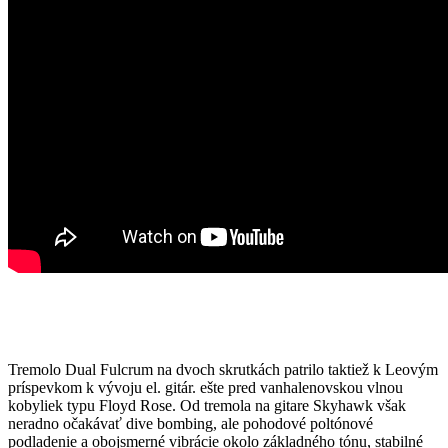
Tremolo Dual Fulcrum na dvoch skrutkách patrilo taktiež k Leovým
príspevkom k vývoju el. gitár. ešte pred vanhalenovskou vlnou
kobyliek typu Floyd Rose. Od tremola na gitare Skyhawk však
neradno očakávať dive bombing, ale pohodové poltónové
podladenie a obojsmerné vibrácie okolo základného tónu, stabilné