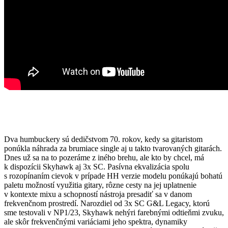
Dva humbuckery sú dedičstvom 70. rokov, kedy sa gitaristom
ponúkla náhrada za brumiace single aj u takto tvarovaných gitarách.
Dnes už sa na to pozeráme z iného brehu, ale kto by chcel, má
k dispozícii Skyhawk aj 3x SC. Pasívna ekvalizácia spolu
s rozopínaním cievok v prípade HH verzie modelu ponúkajú bohatú
paletu možností využitia gitary, rôzne cesty na jej uplatnenie
v kontexte mixu a schopností nástroja presadiť sa v danom
frekvenčnom prostredí. Narozdiel od 3x SC G&L Legacy, ktorú
sme testovali v NP1/23, Skyhawk nehýri farebnými odtieňmi zvuku,
ale skôr frekvenčnými variáciami jeho spektra, dynamiky