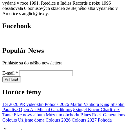
vydané v roce 1991. Reedice u Indies Records z roku 1996
obsahovala 6 bonusových skladeb ze stejného alba vydaného v
Americe s anglický texty.
Facebook
Populár News
Prihláste sa do nášho newslettera.
E-mail
*
Prihlásiť
Horúce témy
TS 2026
PR
videoklip
Pohoda 2026
Martin Valihora
King Shaolin
Paradise Open Air
Michal Gazdík
nový singel
Kocúr
Charli xcx
Tante Elze
nový album
Múzeum obchodu
Blues Rock Generations
Colours
Už jsme doma
Colours 2026
Colours 2027
Pohoda