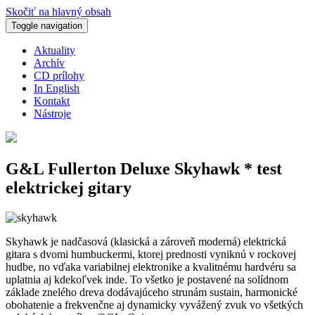
Skočiť na hlavný obsah
Toggle navigation
Aktuality
Archív
CD prílohy
In English
Kontakt
Nástroje
G&L Fullerton Deluxe Skyhawk * test
elektrickej gitary
Skyhawk je nadčasová (klasická a zároveň moderná) elektrická
gitara s dvomi humbuckermi, ktorej prednosti vyniknú v rockovej
hudbe, no vďaka variabilnej elektronike a kvalitnému hardvéru sa
uplatnia aj kdekoľvek inde. To všetko je postavené na solídnom
základe znelého dreva dodávajúceho strunám sustain, harmonické
obohatenie a frekvenčne aj dynamicky vyvážený zvuk vo všetkých