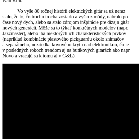
Ivan Kral.
Vo vyše 80 ročnej histórii elektrických gitár sa už neraz
stalo, že to, čo trochu trocha zostarlo a vyšlo z módy, nabralo po
čase nový dych, alebo sa stalo zdrojom inšpirácie pre dizajn gitár
nových generácií. Môže sa to týkať konkrétnych modelov (napr.
Jazzmaster), alebo iba niektorých ich charakteristických prvkov
(napríklad kombinácie plastového pickguardu okolo snímačov
a separátneho, nezriedka kovového krytu nad elektronikou, čo je
v posledných rokoch trendom aj na butikových gitarách ako napr.
Novo a vracajú sa k tomu aj v G&L).