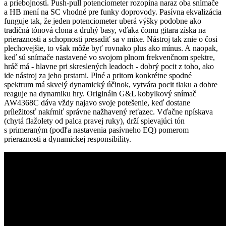
a priebojnosti. Push-pull potenciometer rozopína naraz oba snímače
a HB mení na SC vhodné pre funky doprovody. Pasívna ekvalizácia
funguje tak, že jeden potenciometer uberá výšky podobne ako
tradičná tónová clona a druhý basy, vďaka čomu gitara získa na
prieraznosti a schopnosti presadiť sa v mixe. Nástroj tak znie o čosi
plechovejšie, to však môže byť rovnako plus ako mínus. A naopak,
keď sú snímače nastavené vo svojom plnom frekvenčnom spektre,
hráč má - hlavne pri skreslených leadoch - dobrý pocit z toho, ako
ide nástroj za jeho prstami. Plné a pritom konkrétne spodné
spektrum má skvelý dynamický účinok, vytvára pocit tlaku a dobre
reaguje na dynamiku hry. Origináln G&L kobylkový snímač
AW4368C dáva vždy najavo svoje potešenie, keď dostane
príležitosť nakŕmiť správne nažhavený reťazec. Vďačne npískava
(chytá flažolety od palca pravej ruky), drží spievajúci tón
s primeraným (podľa nastavenia pasívneho EQ) pomerom
prieraznosti a dynamickej responsibility.