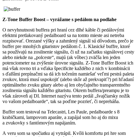
Z-Tone Buffer Boost – vyrážame s pedálom na podlahe
O nevyhnutnosti buffera pri hraní cez dlhé káble či pedálovými
efektmi pretlakovaný pedalboard sa na tomto mieste asi netreba
rozpisovať. Orezané výšky a zahmlený signál sú dôvodom, prečo je
buffer pre mnohých gitaristov pedálom č. 1. Klasické buffre, ktoré
sa používajú na zosilnenie signálu, či už na začiatku signálovej cesty
alebo niekde na „polceste“, majú (ak vôbec) zväčša len jeden
potenciometer na zvýšenie úrovne signálu. Z-Tone Buffer Boost ich
má však rovno tri a vďaka špecificite každého z nich v kombinácii
s ďalšími prepínačmi sa dá ich točením namiešať veľmi pestrá paleta
zvukov, ktorá musí uspokojiť (alebo skôr až prekvapiť?) pri hľadaní
optimálneho zvuku gitary alebo aj len obyčajného transparentného
zosilnenia signálu každého gitaristu. Okrem buffera/preampu je to
však zároveň aj DI. Internet nazýva tento pedál „švajčiarsky nožík
vo vašom pedalboarde“, tak sa poďme pozrieť, či nepreháňa.
Buffer som testoval na Telecastri, Les Paule, pedalboarde s 8
krabičkami, lampovom aparáte, a zapájal som ho aj do mixu
a zvukovky s fantómovým napájaním.
A veru som sa spočiatku aj vytrápil. Kvôli komfortu pri hre som