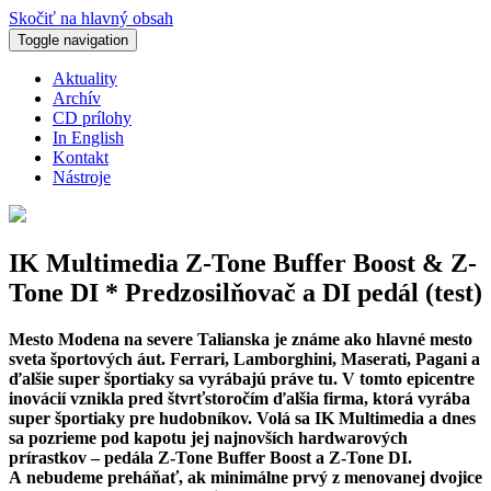
Skočiť na hlavný obsah
Toggle navigation
Aktuality
Archív
CD prílohy
In English
Kontakt
Nástroje
IK Multimedia Z-Tone Buffer Boost & Z-
Tone DI * Predzosilňovač a DI pedál (test)
Mesto Modena na severe Talianska je známe ako hlavné mesto
sveta športových áut. Ferrari, Lamborghini, Maserati, Pagani a
ďalšie super športiaky sa vyrábajú práve tu. V tomto epicentre
inovácií vznikla pred štvrťstoročím ďalšia firma, ktorá vyrába
super športiaky pre hudobníkov. Volá sa IK Multimedia a dnes
sa pozrieme pod kapotu jej najnovších hardwarových
prírastkov – pedála Z-Tone Buffer
Boost a Z-Tone
DI.
A nebudeme preháňať, ak minimálne prvý z menovanej dvojice