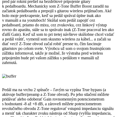
pred pár rokmi prešiel na bezdrôtové pripojenie gitary
k pedalboardu. Mechanicky som Z-Tone Buffer Boost zaradil na
začiatok pedalboardu a prepojil s gitarou wireless prijímačom. Aké
bolo moje prekvapenie, keď sa pedál správal úplne inak ako
v manuáli a na youtuboch! Skúšal som pedál zapojiť cez
pedalboard, priamo do mixu, cez zvukovku, cez linkový výstup
rovno do aparátu, stále sa to správalo inak (Z-Tone pracoval len ako
ďalší Gain). Keď už som to pri tretej návšteve skúšobne chcel vzdať
a pedál vrátiť, vymenil som skusmo wireless za kábel... a začali sa
diať veci! Z-Tone obvod začal robiť presne to, čím fascinuje
gitaristov po celom svete. Výrobcu už som o svojom frustrujúcom
zážitku informoval, takže je možné, že výstraha pred wireless
pripojením bude pri vašom zážitku s pedálom v manuáli už
zahrnutá.
Pedál ma na vrchu 2 spínače – ľavým sa vypína True bypass (a
aktivuje buffer/preamp a Z-Tone obvod). Po jeho stlačení môžete
pridávať alebo odoberať Gain rovnomenným potenciometrom
s hodnotami -8 až +8 dB, a zároveň môžete potenciometrom
revolučného obvodu Z-Tone regulovať vstupnú impedanciu signálu
a meniť tak charakter zvuku nástroja od Sharp (vyššia impedancia,