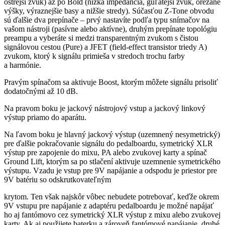
ostrejší zvuk) až po Bold (nízka impedancia, guľatejší zvuk, orezané
výšky, výraznejšie basy a nižšie stredy). Súčasťou Z-Tone obvodu
sú ďalšie dva prepínače – prvý nastavíte podľa typu snímačov na
vašom nástroji (pasívne alebo aktívne), druhým prepínate topológiu
preampu a vyberáte si medzi transparentným zvukom s čistou
signálovou cestou (Pure) a JFET (field-effect transistor triedy A)
zvukom, ktorý k signálu primieša v stredoch trochu farby
a harmónie.
Pravým spínačom sa aktivuje Boost, ktorým môžete signálu prisoliť
dodatočnými až 10 dB.
Na pravom boku je jackový nástrojový vstup a jackový linkový
výstup priamo do aparátu.
Na ľavom boku je hlavný jackový výstup (uzemnený nesymetrický)
pre ďalšie pokračovanie signálu do pedalboardu, symetrický XLR
výstup pre zapojenie do mixu, PA alebo zvukovej karty a spínač
Ground Lift, ktorým sa po stlačení aktivuje uzemnenie symetrického
výstupu. Vzadu je vstup pre 9V napájanie a odspodu je priestor pre
9V batériu so odskrutkovateľným
krytom. Ten však najskôr vôbec nebudete potrebovať, keďže okrem
9V vstupu pre napájanie z adaptéru pedalboardu je možné napájať
ho aj fantómovo cez symetrický XLR výstup z mixu alebo zvukovej
karty. Ak aj použijete baterku a zároveň fantómové napájanie, druhé