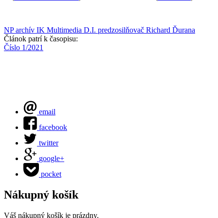
NP archív
IK Multimedia
D.I.
predzosilňovač
Richard Ďurana
Článok patrí k časopisu:
Číslo 1/2021
email
facebook
twitter
google+
pocket
Nákupný košík
Váš nákupný košík je prázdny.