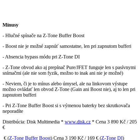
Mínusy
- Hlučné spínače na Z-Tone Buffer Boost
- Boost nie je možné zapnúť samostatne, len pri zapnutom bufferi
- Absencia bypass módu pri Z-Tone DI
- Z-Tone obvod ako aj prepínač Pure/JFET funguje len s pasívnymi
snímačmi (ale nie som fyzik, možno to inak ani nie je možné)
- Neviem, či je to mínus alebo úmysel, ale na linkovom výstupe
možno ovládať len obvod Z-Tone (Gain ani Boost nie), aj to len pri
zapnutom bufferi
- Pri Z-Tone Buffer Boost si s výmenou baterky bez skrutkovača
neporadíte
Distribúcia: Disk Multimedia *
www.disk.cz
* Cena 3 890 Kč / 205
€
€ (
Z-Tone Buffer Boost
) Cena 3 190 Kč / 169 € (
Z-Tone DI
)