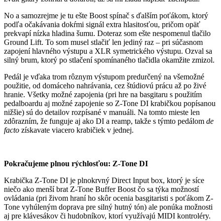
No a samozrejme je tu ešte Boost spínač s ďalším poťákom, ktorý
podľa očakávania dokŕmi signál extra hlasitosťou, pričom opäť
prekvapí nízka hladina šumu. Doteraz som ešte nespomenul tlačilo
Ground Lift. To som musel stlačiť len jediný raz – pri súčasnom
zapojení hlavného výstupu a XLR symetrického výstupu. Ozval sa
silný brum, ktorý po stlačení spomínaného tlačidla okamžite zmizol.
Pedál je vďaka trom rôznym výstupom predurčený na všemožné
použitie, od domáceho nahrávania, cez štúdiovú prácu až po živé
hranie. Všetky možné zapojenia (pri hre na basgitaru s použitím
pedalboardu aj možné zapojenie so Z-Tone DI krabičkou popísanou
nižšie) sú do detailov rozpísané v manuáli. Na tomto mieste len
zdôrazním, že funguje aj ako DI a reamp, takže s týmto pedálom
de
facto
získavate viacero krabičiek v jednej.
Pokračujeme plnou rýchlosťou:
Z-Tone DI
Krabička Z-Tone DI je plnokrvný Direct Input box, ktorý je síce
niečo ako menší brat Z-Tone Buffer Boost čo sa týka možností
ovládania (pri živom hraní ho skôr ocenia basgitaristi s poťákom Z-
Tone vyhúleným doprava pre silný hutný tón) ale ponúka možnosti
aj pre klávesákov či hudobníkov, ktorí využívajú MIDI kontroléry.