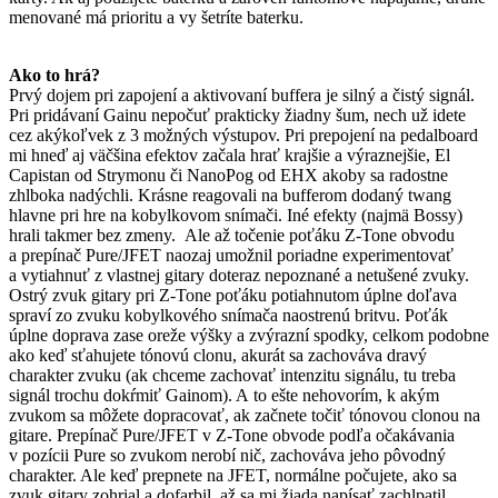
menované má prioritu a vy šetríte baterku.
Ako to hrá?
Prvý dojem pri zapojení a aktivovaní buffera je silný a čistý signál.
Pri pridávaní Gainu nepočuť prakticky žiadny šum, nech už idete
cez akýkoľvek z 3 možných výstupov. Pri prepojení na pedalboard
mi hneď aj väčšina efektov začala hrať krajšie a výraznejšie, El
Capistan od Strymonu či NanoPog od EHX akoby sa radostne
zhlboka nadýchli. Krásne reagovali na bufferom dodaný twang
hlavne pri hre na kobylkovom snímači. Iné efekty (najmä Bossy)
hrali takmer bez zmeny. Ale až točenie poťáku Z-Tone obvodu
a prepínač Pure/JFET naozaj umožnil poriadne experimentovať
a vytiahnuť z vlastnej gitary doteraz nepoznané a netušené zvuky.
Ostrý zvuk gitary pri Z-Tone poťáku potiahnutom úplne doľava
spraví zo zvuku kobylkového snímača naostrenú britvu. Poťák
úplne doprava zase oreže výšky a zvýrazní spodky, celkom podobne
ako keď sťahujete tónovú clonu, akurát sa zachováva dravý
charakter zvuku (ak chceme zachovať intenzitu signálu, tu treba
signál trochu dokŕmiť Gainom). A to ešte nehovorím, k akým
zvukom sa môžete dopracovať, ak začnete točiť tónovou clonou na
gitare. Prepínač Pure/JFET v Z-Tone obvode podľa očakávania
v pozícii Pure so zvukom nerobí nič, zachováva jeho pôvodný
charakter. Ale keď prepnete na JFET, normálne počujete, ako sa
zvuk gitary zohrial a dofarbil, až sa mi žiada napísať zachlpatil.