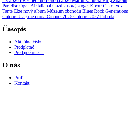
TS 2026
PR
videoklip
Pohoda 2026
Martin Valihora
King Shaolin
Paradise Open Air
Michal Gazdík
nový singel
Kocúr
Charli xcx
Tante Elze
nový album
Múzeum obchodu
Blues Rock Generations
Colours
Už jsme doma
Colours 2026
Colours 2027
Pohoda
Časopis
Aktuálne číslo
Predplatné
Predajné miesta
O nás
Profil
Kontakt