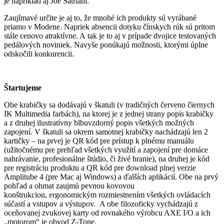
je napríklad aj Joe Satriani.
Zaujímavé určite je aj to, že mnohé ich produkty sú vyrábané
priamo v Modene. Napriek absencii dotyku čínskych rúk sú pritom
stále cenovo atraktívne. A tak je to aj v prípade dvojice testovaných
pedálových noviniek. Navyše ponúkajú možnosti, ktorými úplne
odskočili konkurencii.
Štartujeme
Obe krabičky sa dodávajú v škatuli (v tradičných červeno čiernych
IK Multimedia farbách), na ktorej je z jednej strany popis krabičky
a z druhej ilustratívny blbuvzdorný popis všetkých možných
zapojení. V škatuli sa okrem samotnej krabičky nachádzajú len 2
kartičky – na prvej je QR kód pre prístup k plnému manuálu
(užitočnému pre prehľad všetkých využití a zapojení pre domáce
nahrávanie, profesionálne štúdio, či živé hranie), na druhej je kód
pre registráciu produktu a QR kód pre download plnej verzie
Amplitube 4 (pre Mac aj Windows) a ďalších aplikácií. Obe na prvý
pohľad a ohmat zaujmú pevnou kovovou
konštrukciou, ergonomickým rozmiestnením všetkých ovládacích
súčastí a vstupov a výstupov. A obe filozoficky vychádzajú z
oceňovanej zvukovej karty od rovnakého výrobcu AXE I/O a ich
„motorom“ je obvod Z-Tone.