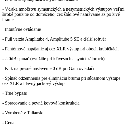
- Vďaka množstvu symetrických a nesymetrických výstupov veľmi
široké použitie od domáceho, cez štúdiové nahrávanie až po živé
hranie
- Intuitívne ovládanie
- Full verzia Amplitube 4, Amplitube 5 SE a ďalší softvér
- Fantómové napájanie aj cez XLR výstup pri oboch krabičkách
- -20dB spínač (využitie pri klávesoch a syntetizátoroch)
- Klik na presné nastavenie 0 dB pri Gain ovládači
- Spínač odzemnenia pre elimináciu brumu pri súčasnom výstupe
cez XLR a hlavný jackový výstup
- True bypass
- Spracovanie a pevná kovová konštrukcia
- Vyrobené v Taliansku
- Cena