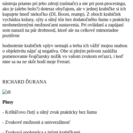
nástroja priamo pri jeho zdroji (snímače) a nie pri post-procesingu,
ako je (alebo bolo?) doteraz obyčajom, ale v jednej krabičke si ich
kupujete hneď niekoľko (DI, Boost, reamp). Z oboch krabičiek
vychádza krásny, sýty a silný tón bez dodatočného šumu s prakticky
neobmedzenými možnosťami nastavenia. Pri ovládaní a zapájaní
som narazil na pár drobností, ktoré ale na celkové mimoriadne
pozitívne
hodnotenie krabičiek vplyv nemajú a treba ich vážiť mojou snahou
o objektivitu nájsť aj negatíva. Obe si plným právom zaslúžia
pomenovanie švajčiarsky nožík vo vašom zvukom reťazci, i keď
mne sa na ne skôr hodí moje Ferrari.
RICHARD ĎURANA
Plusy
- Krištáľovo čistý a silný zvuk prakticky bez šumu
- Zvukové možnosti a univerzálnosť
- Zvuková spolupráca s inými krabičkami