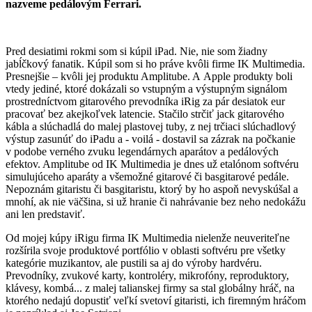
nazveme pedálovým Ferrari.
Pred desiatimi rokmi som si kúpil iPad. Nie, nie som žiadny
jabĺčkový fanatik. Kúpil som si ho práve kvôli firme IK Multimedia.
Presnejšie – kvôli jej produktu Amplitube. A Apple produkty boli
vtedy jediné, ktoré dokázali so vstupným a výstupným signálom
prostredníctvom gitarového prevodníka iRig za pár desiatok eur
pracovať bez akejkoľvek latencie. Stačilo strčiť jack gitarového
kábla a slúchadlá do malej plastovej tuby, z nej trčiaci slúchadlový
výstup zasunúť do iPadu a - voilá - dostavil sa zázrak na počkanie
v podobe verného zvuku legendárnych aparátov a pedálových
efektov. Amplitube od IK Multimedia je dnes už etalónom softvéru
simulujúceho aparáty a všemožné gitarové či basgitarové pedále.
Nepoznám gitaristu či basgitaristu, ktorý by ho aspoň nevyskúšal a
mnohí, ak nie väčšina, si už hranie či nahrávanie bez neho nedokážu
ani len predstaviť.
Od mojej kúpy iRigu firma IK Multimedia nielenže neuveriteľne
rozšírila svoje produktové portfólio v oblasti softvéru pre všetky
kategórie muzikantov, ale pustili sa aj do výroby hardvéru.
Prevodníky, zvukové karty, kontroléry, mikrofóny, reproduktory,
klávesy, kombá... z malej talianskej firmy sa stal globálny hráč, na
ktorého nedajú dopustiť veľkí svetoví gitaristi, ich firemným hráčom