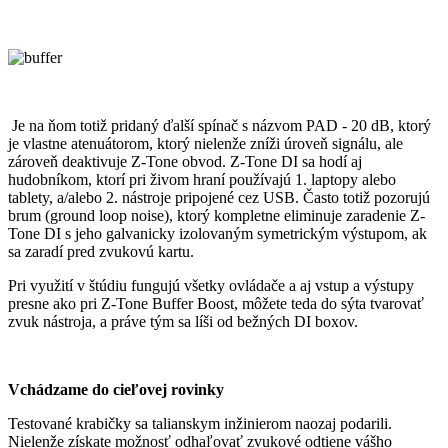
Je na ňom totiž pridaný ďalší spínač s názvom PAD - 20 dB, ktorý
je vlastne atenuátorom, ktorý nielenže zníži úroveň signálu, ale
zároveň deaktivuje Z-Tone obvod. Z-Tone DI sa hodí aj
hudobníkom, ktorí pri živom hraní používajú 1. laptopy alebo
tablety, a/alebo 2. nástroje pripojené cez USB. Často totiž pozorujú
brum (ground loop noise), ktorý kompletne eliminuje zaradenie Z-
Tone DI s jeho galvanicky izolovaným symetrickým výstupom, ak
sa zaradí pred zvukovú kartu.
Pri využití v štúdiu fungujú všetky ovládače a aj vstup a výstupy
presne ako pri Z-Tone Buffer Boost, môžete teda do sýta tvarovať
zvuk nástroja, a práve tým sa líši od bežných DI boxov.
Vchádzame do cieľovej rovinky
Testované krabičky sa talianskym inžinierom naozaj podarili.
Nielenže získate možnosť odhaľovať zvukové odtiene vášho