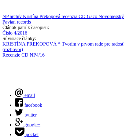
NP archív
Kristína Prekopová
recenzia CD
Gaco Novomesský
Pavian records
Článok patrí k časopisu:
Číslo 4/2016
Súvisiace články:
KRISTÍNA PREKOPOVÁ * Tvorím v prvom rade pre radosť
(rozhovor)
Recenzie CD NP4/16
email
facebook
twitter
google+
pocket