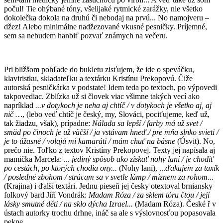
počul! Tie ohýbané tóny, všelijaké rytmické zarážky, nie všetko
dokolečka dokola na druhú či nebodaj na prvú... No namojveru –
džez! Alebo minimálne nadžezované vkusné pesničky. Príjemné,
sem sa nebudem hanbiť pozvať známych na večeru.
Pri bližšom pohľade do bukletu zisťujem, že ide o speváčku,
klaviristku, skladateľku a textárku Kristínu Prekopovú. Čiže
autorská pesničkárka v podstate! Idem teda po textoch, po výpovedi
takpovediac. Zblízka už si človek viac všimne takých vecí ako
napríklad
...v dotykoch je neha aj chtíč / v dotykoch je všetko aj, aj
nič …
, (lebo veď chtíč je český, my, Slováci, pociťujeme, keď už,
tak žiadzu, však), prípadne:
Nálada sa lepší / farby má už svet /
smäd po činoch je už väčší / ja vstávam hneď
./
pre mňa slnko svieti /
je to úžasné / volajú mi kamaráti / mám chuť na básne
(Úsvit). No,
prečo nie. Toľko z textov Kristíny Prekopovej. Texty jej napísala aj
mamička Marcela: ...
jediný spôsob ako získať nohy laní / je chodiť
po cestách, po ktorých chodia ony...
(Nohy laní), ...
ďakujem za taxík
/ posledné zbohom / strácam sa v svetle lámp / miznem za rohom...
(Krajina) i ďalší textári. Jednu pieseň jej česky otextoval brniansky
folkový bard Jiří Vondrák:
Madam Róza / za sklem tóru čtou / její
lásky smutné děti / na sklo dýcha Izrael...
(Madam Róza). České ř v
ústach autorky trochu drhne, ináč sa ale s výslovnosťou popasovala
pekne.