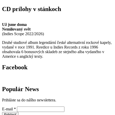
CD prílohy v stánkoch
Už jsme doma
Nemilovaný svět
(
Indies Scope
2022/2026
)
Druhé studiové album legendární české alternativní rockové kapely,
vydané v roce 1991. Reedice u Indies Records z roku 1996
obsahovala 6 bonusových skladeb ze stejného alba vydaného v
Americe s anglický texty.
Facebook
Populár News
Prihláste sa do nášho newslettera.
E-mail
*
Prihlásiť