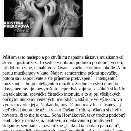
Púšťam si to naslepo a po chvíli mi napadne láskavé muzikantské
slovo – gastrodžez. To sedíte v dobrom podniku po dobrej večeri,
pri dobrom víne, nenáhlivo zažívate a začínate vnímať okolie. Aj tú
partiu muzikantov v kúte. Najprv samozrejme peknú speváčku,
potom sa i započúvate a ste príjemne prekvapení – inteligentní
muzikanti si hrajú inteligentnú muziku, žiadne len štyri rany do
hlavy, neotravujú, nevyrušujú, nepredvádzajú sa, zasólujú si každý
len tak akurát, speváčka čistučko intonuje, a to aj pri všelijakých,
bočnými uličkami vedených, melódiách, istá si je vo výškach, vo
výraze, uveríte jej aj šepkando, poväčšinou má v hlase úsmev, aj
keď chvalabohu nie až taký ako Dušan Grúň, spočiatku si chvíľu
hovoríte, či to nie je oná... Soňa Horňáková?, taký trochu podobný
témbr, texty neurážajú, neotravujú opakovaním primitívnych
sloganov, sem-tam sa ozve rôzne „fa da di ta pá dam pam dam“,
sem-tam metličky jemne zašuchocú po virbli... A veď také už som