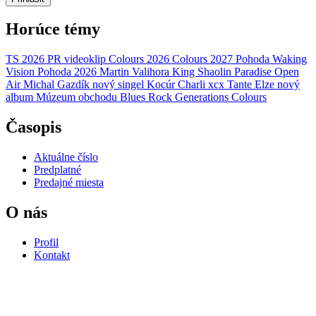
Horúce témy
TS 2026
PR
videoklip
Colours 2026
Colours 2027
Pohoda
Waking
Vision
Pohoda 2026
Martin Valihora
King Shaolin
Paradise Open
Air
Michal Gazdík
nový singel
Kocúr
Charli xcx
Tante Elze
nový
album
Múzeum obchodu
Blues Rock Generations
Colours
Časopis
Aktuálne číslo
Predplatné
Predajné miesta
O nás
Profil
Kontakt