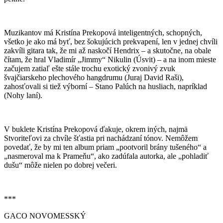
Muzikantov má Kristína Prekopová inteligentných, schopných,
všetko je ako má byť, bez šokujúcich prekvapení, len v jednej chvíli
zakvíli gitara tak, že mi až naskočí Hendrix – a skutočne, na obale
čítam, že hral Vladimír „Jimmy“ Nikulin (Úsvit) – a na inom mieste
začujem zatiaľ ešte stále trochu exotický zvonivý zvuk
švajčiarskeho plechového hangdrumu (Juraj David Raši),
zahosťovali si tiež výborní – Stano Palúch na husliach, napríklad
(Nohy laní).
V buklete Kristína Prekopová ďakuje, okrem iných, najmä
Stvoriteľovi za chvíle šťastia pri nachádzaní tónov. Nemôžem
povedať, že by mi ten album priam „pootvoril brány tušeného“ a
„nasmeroval ma k Prameňu“, ako zadúfala autorka, ale „pohladiť
dušu“ môže nielen po dobrej večeri.
***
GACO NOVOMESSKÝ